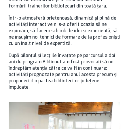
formării trainerilor bibliotecari din toată ţara.
Într-o atmosferă prietenoasă, dinamică şi plină de
activităţi interactive ni s-a oferit ocazia să ne
expimăm, să facem schimb de idei şi experienţă, să
ne însuşim noi tehnici de formare de la profesionişti
cu un înalt nivel de expertiză.
După bilanţul şi lecţiile învăţate pe parcursul a doi
ani de program Biblionet am fost provocaţi să ne
îndreptăm atenţia către ce va fi în continuare:
activităţi prognozate pentru anul acesta precum şi
propuneri din partea bibliotecilor judeţene
implicate.