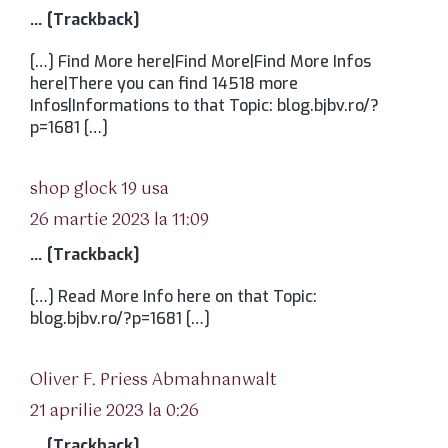
… [Trackback]
[…] Find More here|Find More|Find More Infos
here|There you can find 14518 more
Infos|Informations to that Topic: blog.bjbv.ro/?
p=1681 […]
spune:
shop glock 19 usa
26 martie 2023 la 11:09
… [Trackback]
[…] Read More Info here on that Topic:
blog.bjbv.ro/?p=1681 […]
spune:
Oliver F. Priess Abmahnanwalt
21 aprilie 2023 la 0:26
… [Trackback]