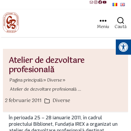
Mail
Instagram
Facebook
YouTube
Meniu
Caută
Instrumente pentru accesibilitate
Atelier de dezvoltare
profesională
Pagina principală
Diverse
Atelier de dezvoltare profesională ...
2 februarie 2011
Diverse
ată
Categorii
rticol
În perioada 25 – 28 ianuarie 2011, în cadrul
proiectului Biblionet, Fundaţia IREX a organizat un
atelier de dezvoltare profesională destinat