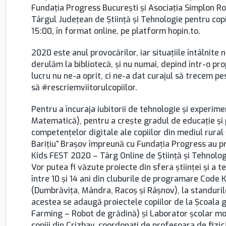
Fundația Progress București și Asociația Simplon 
Târgul Județean de Știință și Tehnologie pentru copi
15:00, în format online, pe platform hopin.to.
2020 este anul provocărilor, iar situațiile întâlnite
derulăm la bibliotecă, și nu numai, depind într-o pr
lucru nu ne-a oprit, ci ne-a dat curajul să trecem p
să #rescriemviitorulcopiilor.
Pentru a încuraja iubitorii de tehnologie și experime
Matematică), pentru a crește gradul de educație și 
competențelor digitale ale copiilor din mediul rural
Barițiu” Brașov împreună cu Fundația Progress au 
Kids FEST 2020 – Târg Online de Știință și Tehnolog
Vor putea fi văzute proiecte din sfera științei și a t
între 10 și 14 ani din cluburile de programare Code K
(Dumbrăvița, Mândra, Racoș și Râșnov), la standuril
acestea se adaugă proiectele copiilor de la Școal
Farming – Robot de grădină) și Laborator școlar mob
copiii din Crizbav, coordonați de profesoara de fizi