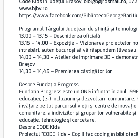
Code Kids în județul Brașov, biblgb@rdsmail.ro, 07
www.bjbv.ro
https://www.facebook.com/BibliotecaGeorgeBariti
Programul Târgului Județean de știință și tehnologi
13,00 – 13,15 – Deschiderea oficială
13,15 – 14,00 – Expoziție – Vizionarea proiectelor noa
întrebări, suten bucuroși să vă răspundem (live sau 
14,00 – 14,30 – Atelier de imprimare 3D – demonstraț
Brașov
14,30 – 14,45 – Premierea câștigătorilor
Despre Fundația Progress
Fundația Progress este un ONG înființat în anul 1996,
educației, (e-) incluziunii și dezvoltării comunitare.
învățare pe tot parcursul vieții și centre de inovație
comunitare, a indivizilor și grupurilor vulnerabile și
educație, tehnologie și cercetare.
Despre CODE Kids
Proiectul ”CODE Kids – Copiii fac coding în bibliotec