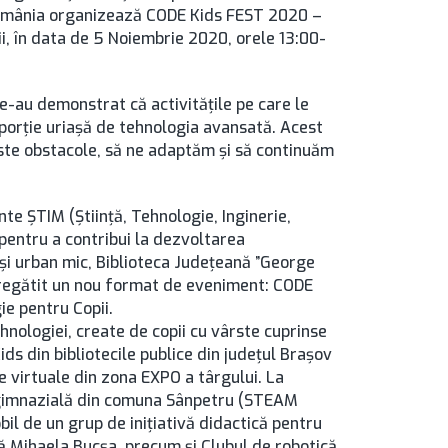
România organizează CODE Kids FEST 2020 –
i, în data de 5 Noiembrie 2020, orele 13:00-
 ne-au demonstrat că activitățile pe care le
oporție uriașă de tehnologia avansată. Acest
este obstacole, să ne adaptăm și să continuăm
nte ȘTIM (Știință, Tehnologie, Inginerie,
pentru a contribui la dezvoltarea
 și urban mic, Biblioteca Județeană ”George
pregătit un nou format de eveniment: CODE
ie pentru Copii.
ehnologiei, create de copii cu vârste cuprinse
ids din bibliotecile publice din județul Brașov
e virtuale din zona EXPO a târgului. La
a gimnazială din comuna Sânpetru (STEAM
il de un grup de inițiativă didactică pentru
că Mihaela Bucșa, precum și Clubul de robotică