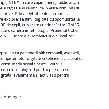
 și STEM în care copii, tineri și bibliotecari
le digitale și se implică în viața comunității
eative. Prin activitățile de formare și
e explorarea lumii digitale cu oportunitățile
00 de copii, cu vârste cuprinse între 10 și 15
rmeze o carieră în tehnologie. Proiectul CODE
din 19 județe ale României și din localități
eună cu partenerii săi: companii, asociații,
a competențelor digitale și tehnice, cu scopul de
iverse medii sociale pentru viitor și
 oferă training-uri pentru persoane din
gitală, evenimente și activități pentru
tehnologie