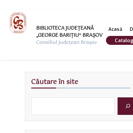
BIBLIOTECA JUDEȚEANĂ
Acasă
D
„GEORGE BARIŢIU‟ BRAŞOV
Catalog
Consiliul Județean Brașov
Căutare în site