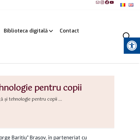
Mail
Instagram
Facebook
YouTube
Biblioteca digitală
Contact
Instrumente pentru accesibilitate
ehnologie pentru copii
ă și tehnologie pentru copii ...
rge Barițiu” Brașov, în parteneriat cu