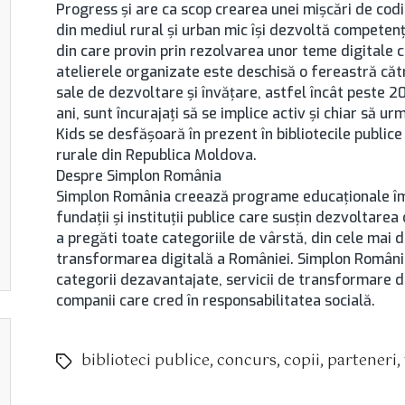
Progress și are ca scop crearea unei mișcări de coding
din mediul rural și urban mic își dezvoltă competențe
din care provin prin rezolvarea unor teme digitale cr
atelierele organizate este deschisă o fereastră cătr
sale de dezvoltare și învățare, astfel încât peste 20
ani, sunt încurajați să se implice activ și chiar să u
Kids se desfășoară în prezent în bibliotecile publice 
rurale din Republica Moldova.
Despre Simplon România
Simplon România creează programe educaționale împr
fundații și instituții publice care susțin dezvoltare
a pregăti toate categoriile de vârstă, din cele mai d
transformarea digitală a României. Simplon România
categorii dezavantajate, servicii de transformare di
companii care cred în responsabilitatea socială.
biblioteci publice
,
concurs
,
copii
,
parteneri
,
Etichete