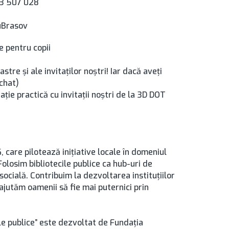
23 507 028
uBrasov
e pentru copii
stre și ale invitaților noștri! Iar dacă aveți
chat)
ie practică cu invitații noștri de la 3D DOT
 care pilotează inițiative locale în domeniul
 Folosim bibliotecile publice ca hub-uri de
 socială. Contribuim la dezvoltarea instituțiilor
 ajutăm oamenii să fie mai puternici prin
ile publice” este dezvoltat de Fundația