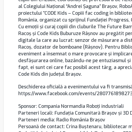
al Colegiului Național “Andrei Șaguna” Brașov, Rob
proiectului ”CODE Kids – Copiii fac coding în bibliotec
România, organizat cu sprijinul Fundației Progress
Cu emoții și curaj copiii din cluburile The Future 
Racoș și Code Kids Buburuze Râșnov au pregătit pentr
digitale la care au lucrat: senzor de măsurare a di
Racoș, dozator de bomboane (Râșnov). Pentru Bibli
eveniment a însemnat o mare provocare și implicar
desfășurarea online, bazându-ne pe entuziasmul și mu
fapt, ei sunt cei care fac posibil acest târg, a apre
Code Kids din județul Brașov.
Deschiderea oficială a evenimentului va fi transmis
https://www.facebook.com/events/2807761898273
Sponsor: Compania Normandia Roboți industriali
Parteneri locali: Fundația Comunitară Brașov și 3D
Parteneri media: Radio România Brașov
Persoană de contact: Crina Buștenaru, bibliotecar m