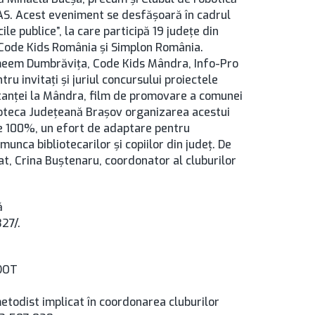
oAS. Acest eveniment se desfășoară în cadrul
ile publice”, la care participă 19 județe din
, Code Kids România şi Simplon România.
Bameem Dumbrăvița, Code Kids Mândra, Info-Pro
u invitați și juriul concursului proiectele
stanței la Mândra, film de promovare a comunei
oteca Județeană Brașov organizarea acestui
e 100%, un efort de adaptare pentru
nca bibliotecarilor și copiilor din județ. De
ciat, Crina Buștenaru, coordonator al cluburilor
ă
27/.
 DOT
etodist implicat în coordonarea cluburilor