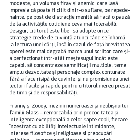
modeste, un volumaș firav și anemic, care lasă
impresia că poate fi citit dintr-o suflare, pe repede-
nainte, pe post de distracție menită să facă o pauză
de la activitățile cotidiene ceva mai tolerabilă.
Desigur, cititorul este liber să adopte orice
strategie crede de cuviință atunci când se înhamă
la lectura unei cărți, însă în cazul de față brevitatea
operei este mai degrabă marca unui scriitor care și-
a perfecționat într-atât meșteșugul încât este
capabil să concentreze semnificații multiple, teme
amplu dezvoltate și personaje complex conturate
fără a face risipă de cuvinte, și nu promisiunea unei
lecturi facile și rapide pentru cititorul mereu presat
de timp și de responsabilități.
Franny și Zooey, mezinii numeroasei și neobișnuitei
familii Glass – remarcabilă prin precocitatea și
inteligența excepțională a celor șapte copii, fiecare
înzestrat cu abilități intelectuale intimidante,
interese filosofice și religioase și preocupări