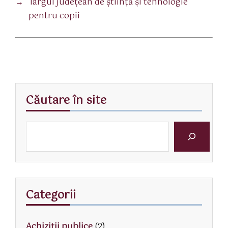
→
Târgul județean de știință și tehnologie
pentru copii
Căutare în site
Categorii
Achiziții publice
(2)