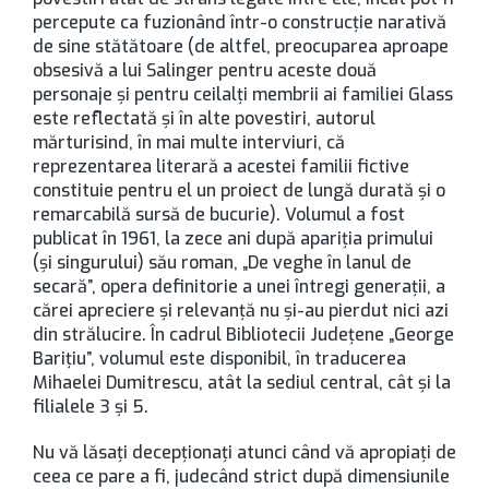
percepute ca fuzionând într-o construcție narativă
de sine stătătoare (de altfel, preocuparea aproape
obsesivă a lui Salinger pentru aceste două
personaje și pentru ceilalți membrii ai familiei Glass
este reflectată și în alte povestiri, autorul
mărturisind, în mai multe interviuri, că
reprezentarea literară a acestei familii fictive
constituie pentru el un proiect de lungă durată și o
remarcabilă sursă de bucurie). Volumul a fost
publicat în 1961, la zece ani după apariția primului
(și singurului) său roman, „De veghe în lanul de
secară”, opera definitorie a unei întregi generații, a
cărei apreciere și relevanță nu și-au pierdut nici azi
din strălucire. În cadrul Bibliotecii Județene „George
Barițiu”, volumul este disponibil, în traducerea
Mihaelei Dumitrescu, atât la sediul central, cât și la
filialele 3 și 5.
Nu vă lăsați decepționați atunci când vă apropiați de
ceea ce pare a fi, judecând strict după dimensiunile