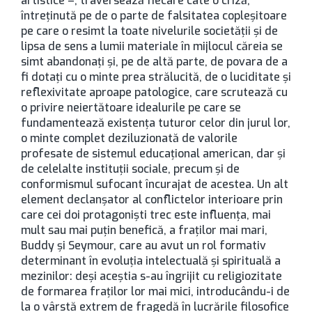
artistice –, traversează fiecare câte o criză,
întreținută pe de o parte de falsitatea copleșitoare
pe care o resimt la toate nivelurile societății și de
lipsa de sens a lumii materiale în mijlocul căreia se
simt abandonați și, pe de altă parte, de povara de a
fi dotați cu o minte prea strălucită, de o luciditate și
reflexivitate aproape patologice, care scrutează cu
o privire neiertătoare idealurile pe care se
fundamentează existența tuturor celor din jurul lor,
o minte complet deziluzionată de valorile
profesate de sistemul educațional american, dar și
de celelalte instituții sociale, precum și de
conformismul sufocant încurajat de acestea. Un alt
element declanșator al conflictelor interioare prin
care cei doi protagoniști trec este influența, mai
mult sau mai puțin benefică, a fraților mai mari,
Buddy și Seymour, care au avut un rol formativ
determinant în evoluția intelectuală și spirituală a
mezinilor: deși aceștia s-au îngrijit cu religiozitate
de formarea fraților lor mai mici, introducându-i de
la o vârstă extrem de fragedă în lucrările filosofice