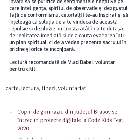
învață să se purifice de sentimentele negative pe
care inteligența, spiritul de observație și dezgustul
față de conformismul celorlalți i le-au inspirat și să
înțeleagă că soluția de a te vindeca de această
repulsie și deziluzie nu constă atât în a te detașa
de realitatea imediată și de a căuta evadarea într-
un plan spiritual, ci de a vedea prezența sacrului în
oricine și orice te înconjoară.
Lectură recomandată de Vlad Babei, voluntar
pentru citit!
carte
,
lectura
,
tineri
,
voluntariat
tichete
←
Copiii de gimnaziu din județul Brașov se
întrec în proiecte digitale la Code Kids Fest
2020