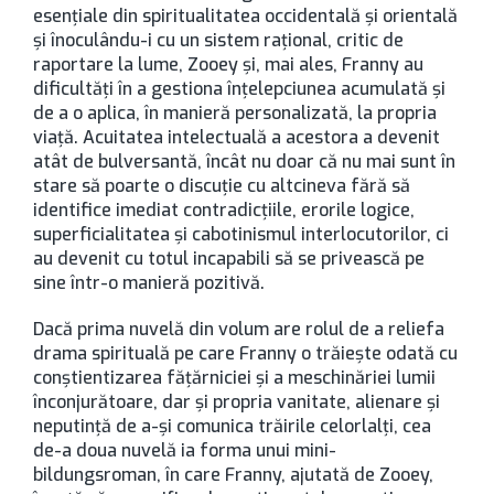
esențiale din spiritualitatea occidentală și orientală
și înoculându-i cu un sistem rațional, critic de
raportare la lume, Zooey și, mai ales, Franny au
dificultăți în a gestiona înțelepciunea acumulată și
de a o aplica, în manieră personalizată, la propria
viață. Acuitatea intelectuală a acestora a devenit
atât de bulversantă, încât nu doar că nu mai sunt în
stare să poarte o discuție cu altcineva fără să
identifice imediat contradicțiile, erorile logice,
superficialitatea și cabotinismul interlocutorilor, ci
au devenit cu totul incapabili să se privească pe
sine într-o manieră pozitivă.
Dacă prima nuvelă din volum are rolul de a reliefa
drama spirituală pe care Franny o trăiește odată cu
conștientizarea fățărniciei și a meschinăriei lumii
înconjurătoare, dar și propria vanitate, alienare și
neputință de a-și comunica trăirile celorlalți, cea
de-a doua nuvelă ia forma unui mini-
bildungsroman, în care Franny, ajutată de Zooey,