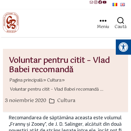
Mail
Instagram
Facebook
YouTube
Meniu
Caută
Instrumente pentru accesibilitate
Voluntar pentru citit – Vlad
Babei recomandă
Pagina principală
Cultura
Voluntar pentru citit – Vlad Babei recomandă ...
3 noiembrie 2020
Cultura
ată
Categorii
rticol
Recomandarea de săptămâna aceasta este volumul
„Franny și Zooey”, de J. D. Salinger, alcătuit din două
povestiri atât de strâns legate între ele, încât pot fi