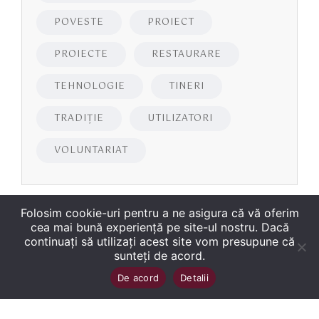
POVESTE
PROIECT
PROIECTE
RESTAURARE
TEHNOLOGIE
TINERI
TRADIȚIE
UTILIZATORI
VOLUNTARIAT
Folosim cookie-uri pentru a ne asigura că vă oferim
cea mai bună experiență pe site-ul nostru. Dacă
continuați să utilizați acest site vom presupune că
sunteți de acord.
Copyright
©
2026
Biblioteca Județeană
Sus
↑
De acord
Detalii
„George Bariţiu‟ Braşov
. Toate drepturile sunt
rezervate.
Site dezvoltat de WMT
.