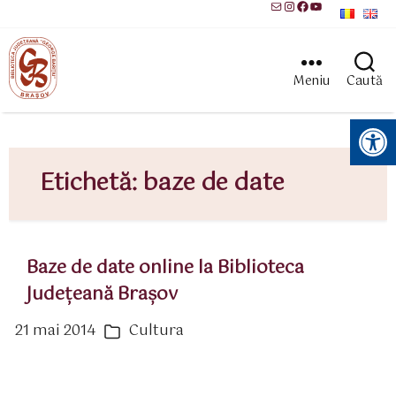
Mail
Instagram
Facebook
YouTube
Meniu
Caută
Instrumente pentru accesibilitate
Etichetă:
baze de date
Baze de date online la Biblioteca
Judeţeană Braşov
21 mai 2014
Cultura
ată
Categorii
rticol