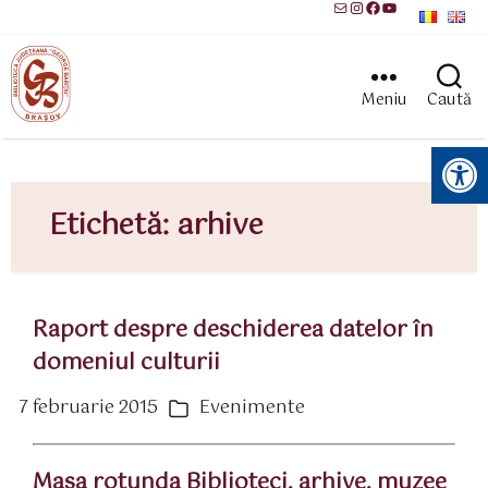
Mail
Instagram
Facebook
YouTube
Meniu
Caută
Instrumente pentru accesibilitate
Etichetă:
arhive
Raport despre deschiderea datelor în
domeniul culturii
7 februarie 2015
Evenimente
ată
Categorii
rticol
Masa rotunda Biblioteci, arhive, muzee