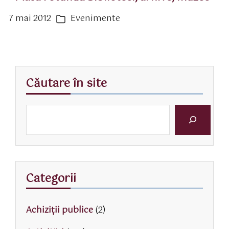
7 mai 2012
Evenimente
ată
Categorii
rticol
Căutare în site
Categorii
Achiziții publice
(2)