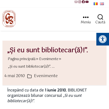
Mail
Instagram
Facebook
YouTube
Meniu
Caută
Instrumente pentru accesibilitate
„Şi eu sunt bibliotecar(ă)!”.
Pagina principală
Evenimente
„Şi eu sunt bibliotecar(ă)!”. ...
4 mai 2010
Evenimente
ată
Categorii
rticol
Începând cu data de
1 iunie 2010
, BIBLIONET
organizează bilunar concursul
„Si eu sunt
bibliotecar(ă)!”.