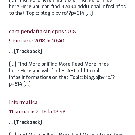
here|Here you can find 32494 additional Infos|Infos
to that Topic: blog.bjbv.ro/?p=614 […]
spune:
cara pendaftaran cpns 2018
9 ianuarie 2018 la 10:40
… [Trackback]
[…] Find More on|Find More|Read More Infos
here|Here you will find 80481 additional
Infos|Informations on that Topic: blog.bjbv.ro/?
p=614 […]
spune:
informática
11 ianuarie 2018 la 18:48
… [Trackback]
[…] Find More on|Find More|Find More Informations