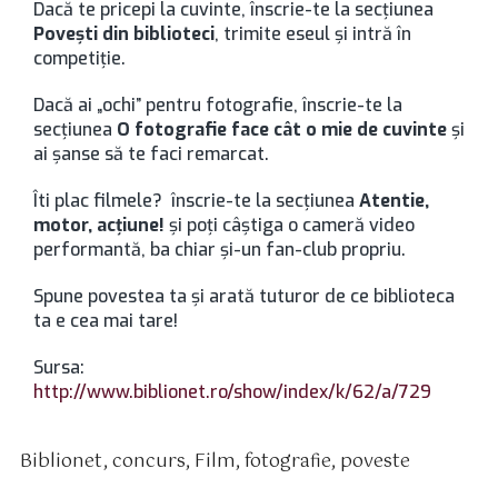
Dacă te pricepi la cuvinte, înscrie-te la secţiunea
Poveşti din biblioteci
, trimite eseul şi intră în
competiţie.
Dacă ai „ochi” pentru fotografie, înscrie-te la
secţiunea
O fotografie
face cât o mie de cuvinte
şi
ai şanse să te faci remarcat.
Îti plac filmele? înscrie-te la secţiunea
Atentie,
motor, acţiune!
şi poţi câştiga o cameră video
performantă, ba chiar şi-un fan-club propriu.
Spune povestea ta şi arată tuturor de ce biblioteca
ta e cea mai tare!
Sursa:
http://www.biblionet.ro/show/index/k/62/a/729
Biblionet
,
concurs
,
Film
,
fotografie
,
poveste
tichete