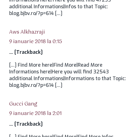
additional Informations|Infos to that Topic:
blog.bjbv.ro/?p=614 […]
spune:
Aws Alkhazraji
9 ianuarie 2018 la 0:15
… [Trackback]
[…] Find More here|Find More|Read More
Informations here|Here you will find 32543
additional Informations|Informations to that Topic:
blog.bjbv.ro/?p=614 […]
spune:
Gucci Gang
9 ianuarie 2018 la 2:01
… [Trackback]
[…] Find More here|Find More|Find More Infos