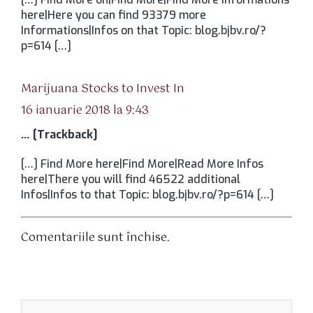
here|Here you can find 93379 more
Informations|Infos on that Topic: blog.bjbv.ro/?
p=614 […]
spune:
Marijuana Stocks to Invest In
16 ianuarie 2018 la 9:43
… [Trackback]
[…] Find More here|Find More|Read More Infos
here|There you will find 46522 additional
Infos|Infos to that Topic: blog.bjbv.ro/?p=614 […]
Comentariile sunt închise.