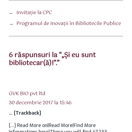
←
Invitaţie la CPC
→
Programul de Inovaţii în Bibliotecile Publice
6 răspunsuri la “„Şi eu sunt
bibliotecar(ă)!”.”
spune:
GVK BIO pvt ltd
30 decembrie 2017 la 15:46
… [Trackback]
[…] Read More on|Read More|Find More
Informations here|There you will find 47233