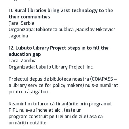
11.
Rural libraries bring 21st technology to the
their communities
Ţara: Serbia
Organizaţia: Biblioteca publică „Radislav Nikcevic”
Jagodina
12.
Lubuto Library Project steps in to fill the
education gap
Ţara: Zambia
Organizaţia: Lubuto Library Project, Inc
Proiectul depus de biblioteca noastra (COMPASS –
a library service for policy makers) nu s-a numărat
printre câştigători.
Reamintim tuturor că finanţările prin programul
PIPL nu s-au încheiat aici, (este un
program construit pe trei ani de zile) aşa că
urmăriţi noutăţile.