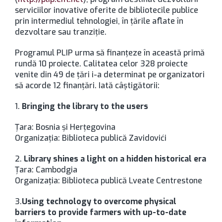
serviciilor inovative oferite de bibliotecile publice
prin intermediul tehnologiei, în ţările aflate în
dezvoltare sau tranziţie.
Programul PLIP urma să finanţeze în această primă
rundă 10 proiecte. Calitatea celor 328 proiecte
venite din 49 de ţări i-a determinat pe organizatori
să acorde 12 finanţări. Iată câştigătorii:
1.
Bringing the library to the users
Ţara: Bosnia şi Herţegovina
Organizaţia: Biblioteca publică Zavidovići
2.
Library shines a light on a hidden historical era
Ţara: Cambodgia
Organizaţia: Biblioteca publică Lveate Centrestone
3.
Using technology to overcome physical
barriers to provide farmers with up-to-date