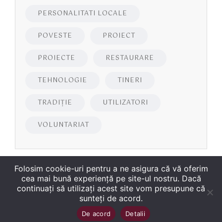
PERSONALITATI LOCALE
POVESTE
PROIECT
PROIECTE
RESTAURARE
TEHNOLOGIE
TINERI
TRADIȚIE
UTILIZATORI
VOLUNTARIAT
Folosim cookie-uri pentru a ne asigura că vă oferim
cea mai bună experiență pe site-ul nostru. Dacă
continuați să utilizați acest site vom presupune că
sunteți de acord.
Copyright
©
2026
Biblioteca Județeană
Sus
↑
De acord
Detalii