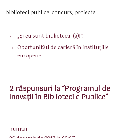
biblioteci publice
,
concurs
,
proiecte
tichete
←
„Şi eu sunt bibliotecar(ă)!”.
→
Oportunităţi de carieră în instituţiile
europene
2 răspunsuri la “Programul de
Inovaţii în Bibliotecile Publice”
spune:
human