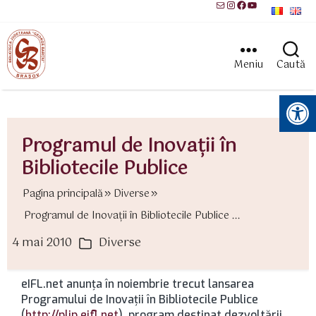
Mail
Instagram
Facebook
YouTube
Meniu
Caută
Instrumente pentru accesibilitate
Programul de Inovaţii în
Bibliotecile Publice
Pagina principală
Diverse
Programul de Inovaţii în Bibliotecile Publice ...
4 mai 2010
Diverse
ată
Categorii
rticol
eIFL.net anunţa în noiembrie trecut lansarea
Programului de Inovaţii în Bibliotecile Publice
(
http://plip.eifl.net
), program destinat dezvoltării