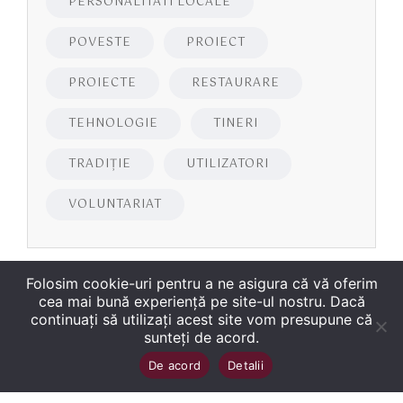
PERSONALITATI LOCALE
POVESTE
PROIECT
PROIECTE
RESTAURARE
TEHNOLOGIE
TINERI
TRADIȚIE
UTILIZATORI
VOLUNTARIAT
Folosim cookie-uri pentru a ne asigura că vă oferim
cea mai bună experiență pe site-ul nostru. Dacă
continuați să utilizați acest site vom presupune că
sunteți de acord.
Copyright
©
2026
Biblioteca Județeană
Sus
↑
De acord
Detalii
„George Bariţiu‟ Braşov
. Toate drepturile sunt