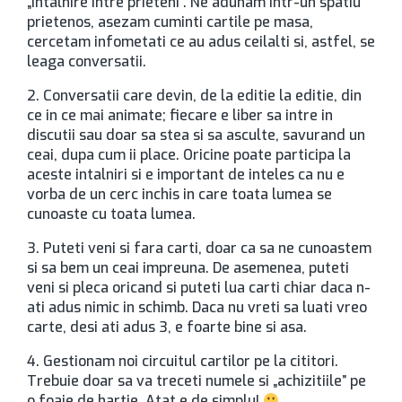
„intalnire intre prieteni”. Ne adunam intr-un spatiu
prietenos, asezam cuminti cartile pe masa,
cercetam infometati ce au adus ceilalti si, astfel, se
leaga conversatii.
2. Conversatii care devin, de la editie la editie, din
ce in ce mai animate; fiecare e liber sa intre in
discutii sau doar sa stea si sa asculte, savurand un
ceai, dupa cum ii place. Oricine poate participa la
aceste intalniri si e important de inteles ca nu e
vorba de un cerc inchis in care toata lumea se
cunoaste cu toata lumea.
3. Puteti veni si fara carti, doar ca sa ne cunoastem
si sa bem un ceai impreuna. De asemenea, puteti
veni si pleca oricand si puteti lua carti chiar daca n-
ati adus nimic in schimb. Daca nu vreti sa luati vreo
carte, desi ati adus 3, e foarte bine si asa.
4. Gestionam noi circuitul cartilor pe la cititori.
Trebuie doar sa va treceti numele si „achizitiile” pe
o foaie de hartie. Atat e de simplu!