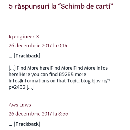
5 răspunsuri la “Schimb de carti”
spune:
Iq engineer X
26 decembrie 2017 la 0:14
… [Trackback]
[…] Find More here|Find More|Find More Infos
here|Here you can find 89285 more
Infos|Informations on that Topic: blog.bjbv.ro/?
p=2432 […]
spune:
Aws Laws
26 decembrie 2017 la 8:55
… [Trackback]