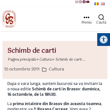
Mail
Instagram
Facebook
YouTube
Meniu
Caută
Instrumente pentru accesibilitate
Schimb de carti
Pagina principală
Cultura
Schimb de carti ...
15 octombrie 2011
Cultura
ată
Categorii
rticol
Dupa o vara lunga, suntem bucurosi sa va invitam la
o noua editie
Schimb de carti in Brasov
:
duminica,
16 octombrie, de la 18h30.
La
prima intalnire din Brasov din aceasta toamna
,
moderator va fi
Roxana Carceag
. Vom avea 2