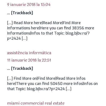
9 ianuarie 2018 la 15:04
… [Trackback]
[…] Read More here|Read More|Find More
Informations here|Here you can find 38356 more
Informations|Infos to that Topic: blog.bjbv.ro/?
p=2424 […]
spune:
assistência informática
11 ianuarie 2018 la 22:51
… [Trackback]
[…] Find More on|Find More|Read More Infos
here|There you can find 50450 more Infos|Infos on
that Topic: blog.bjbv.ro/?p=2424 […]
spune:
miami commercial real estate