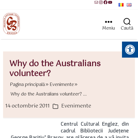
Mail
Instagram
Facebook
YouTube
Meniu
Caută
Instrumente pentru accesibilitate
Why do the Australians
volunteer?
Pagina principală
Evenimente
Why do the Australians volunteer? ...
14 octombrie 2011
Evenimente
ată
Categorii
rticol
Centrul Cultural Englez, din
cadrul Bibliotecii Judeţene
„George Bariţiu” Braşov, are plãcerea de a vã invita