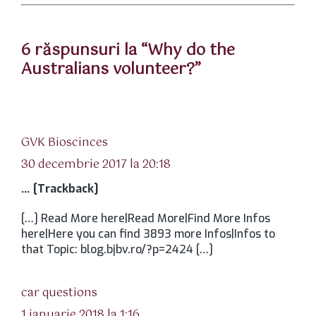
6 răspunsuri la “Why do the
Australians volunteer?”
spune:
GVK Bioscinces
30 decembrie 2017 la 20:18
… [Trackback]
[…] Read More here|Read More|Find More Infos
here|Here you can find 3893 more Infos|Infos to
that Topic: blog.bjbv.ro/?p=2424 […]
spune:
car questions
1 ianuarie 2018 la 1:16