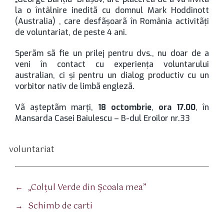
la o întâlnire ineditã cu domnul Mark Hoddinott
(Australia) , care desfãşoarã în România activitãţi
de voluntariat, de peste 4 ani.
Sperãm sã fie un prilej pentru dvs., nu doar de a
veni în contact cu experienţa voluntarului
australian, ci şi pentru un dialog productiv cu un
vorbitor nativ de limbã englezã.
Vã aşteptãm marţi,
18 octombrie
,
ora 17.00
, în
Mansarda Casei Baiulescu – B-dul Eroilor nr.33
voluntariat
tichete
←
„Colţul Verde din Şcoala mea”
→
Schimb de carti