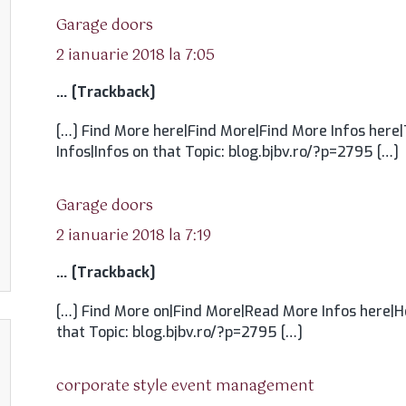
spune:
Garage doors
2 ianuarie 2018 la 7:05
… [Trackback]
[…] Find More here|Find More|Find More Infos here|
Infos|Infos on that Topic: blog.bjbv.ro/?p=2795 […]
spune:
Garage doors
2 ianuarie 2018 la 7:19
… [Trackback]
[…] Find More on|Find More|Read More Infos here|H
that Topic: blog.bjbv.ro/?p=2795 […]
spune:
corporate style event management