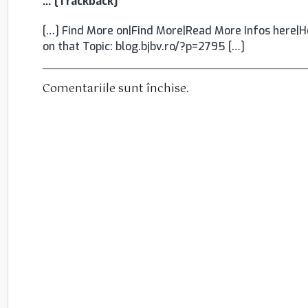
… [Trackback]
[…] Find More on|Find More|Read More Infos here|He
on that Topic: blog.bjbv.ro/?p=2795 […]
Comentariile sunt închise.