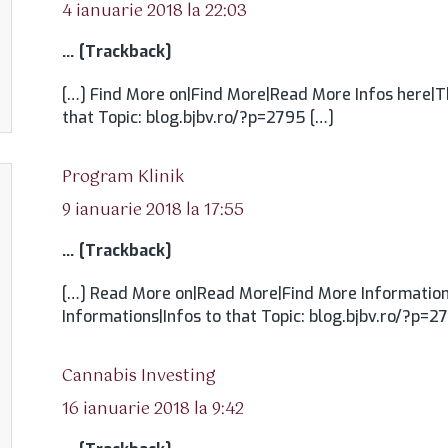
4 ianuarie 2018 la 22:03
… [Trackback]
[…] Find More on|Find More|Read More Infos here|Th
that Topic: blog.bjbv.ro/?p=2795 […]
spune:
Program Klinik
9 ianuarie 2018 la 17:55
… [Trackback]
[…] Read More on|Read More|Find More Information
Informations|Infos to that Topic: blog.bjbv.ro/?p=2
spune:
Cannabis Investing
16 ianuarie 2018 la 9:42