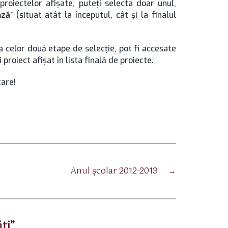
proiectelor afişate, puteţi selecta doar unul,
ază
” (situat atât la începutul, cât şi la finalul
a celor două etape de selecţie, pot fi accesate
i proiect afişat în lista finală de proiecte.
tare!
Anul şcolar 2012-2013
→
ţi”