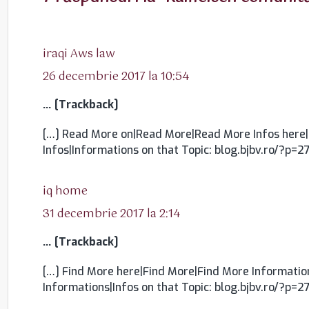
spune:
iraqi Aws law
26 decembrie 2017 la 10:54
… [Trackback]
[…] Read More on|Read More|Read More Infos here|
Infos|Informations on that Topic: blog.bjbv.ro/?p=2
spune:
iq home
31 decembrie 2017 la 2:14
… [Trackback]
[…] Find More here|Find More|Find More Informatio
Informations|Infos on that Topic: blog.bjbv.ro/?p=2