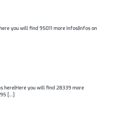
ere you will find 95011 more Infos|Infos on
s here|Here you will find 28339 more
795 […]