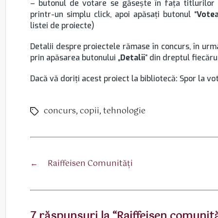
– butonul de votare se găseşte în faţa titlurilor 
printr-un simplu click, apoi apăsaţi butonul “
Vote
listei de proiecte)
Detalii despre proiectele rămase în concurs, în urm
prin apăsarea butonului „
Detalii
” din dreptul fiecăru
Dacă vă doriţi acest proiect la bibliotecă: Spor la vo
concurs
,
copii
,
tehnologie
Etichete
←
Raiffeisen Comunităţi
7 răspunsuri la “Raiffeisen comunită