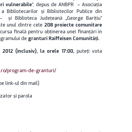
ri vulnerabile
”, depus de ANBPR – Asociaţia
a Bibliotecarilor şi Bibliotecilor Publice din
 şi Biblioteca Judeţeană „George Bariţiu”
ste unul dintre cele
208 proiecte comunitare
 cursa finală pentru obţinerea unei finanţări în
ogramului de
granturi Raiffeisen Comunităţi.
2012 (inclusiv), la orele 17:00,
puteţi vota
i.ro/program-de-granturi/
pe link-ul din mail)
izator şi parola