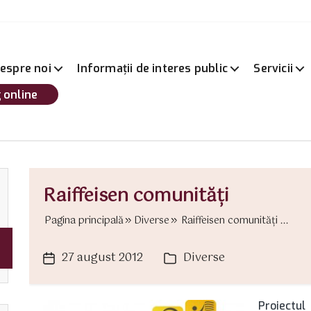
espre noi
Informații de interes public
Servicii
 online
Raiffeisen comunităţi
Pagina principală
Diverse
Raiffeisen comunităţi ...
27 august 2012
Diverse
Dată
Categorii
articol
Proiectul 