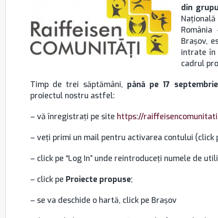
din grupu
Naţională 
România –
Braşov, e
intrate în
cadrul pr
Timp de trei săptămâni,
până pe 17 septembrie 
proiectul nostru astfel:
– vă înregistraţi pe site
https://raiffeisencomunitat
– veţi primi un mail pentru activarea contului (click 
– click pe “Log In” unde reintroduceţi numele de util
– click pe
Proiecte propuse
;
– se va deschide o hartă, click pe Braşov