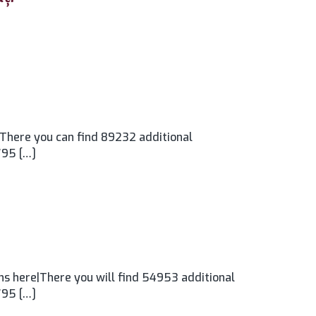
There you can find 89232 additional
795 […]
ns here|There you will find 54953 additional
795 […]