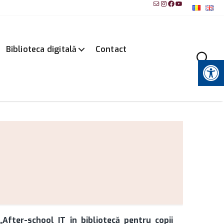
Mail
Instagram
Facebook
YouTube
Biblioteca digitală
Contact
Instrumente pentru accesibilitate
„
After-school IT în bibliotecă pentru copii