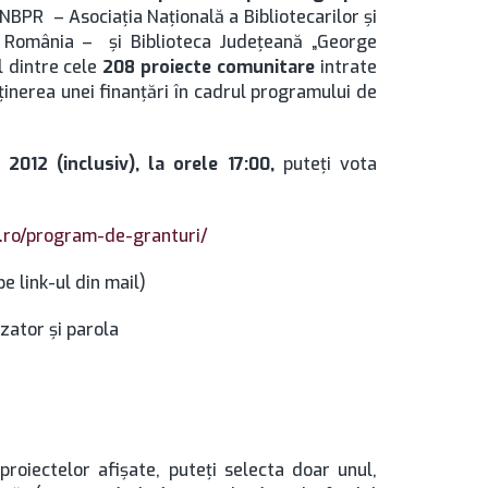
NBPR – Asociaţia Naţională a Bibliotecarilor şi
in România – şi Biblioteca Judeţeană „George
l dintre cele
208 proiecte comunitare
intrate
ţinerea unei finanţări în cadrul programului de
2012 (inclusiv), la orele 17:00,
puteţi vota
i.ro/program-de-granturi/
pe link-ul din mail)
izator şi parola
proiectelor afişate, puteţi selecta doar unul,