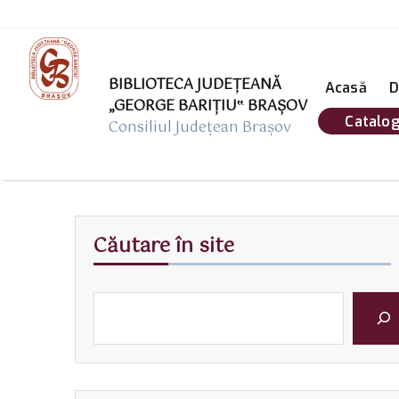
BIBLIOTECA JUDEȚEANĂ
Acasă
D
„GEORGE BARIŢIU‟ BRAŞOV
Catalog
Consiliul Județean Brașov
Căutare în site