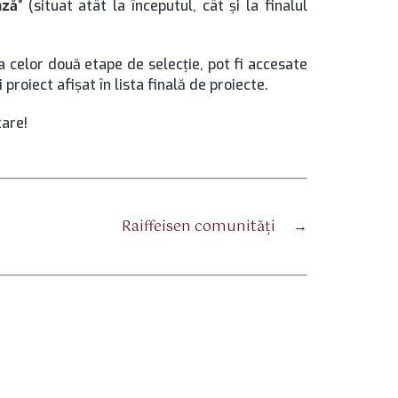
ază
” (situat atât la începutul, cât şi la finalul
a celor două etape de selecţie, pot fi accesate
i proiect afişat în lista finală de proiecte.
tare!
Raiffeisen comunităţi
→