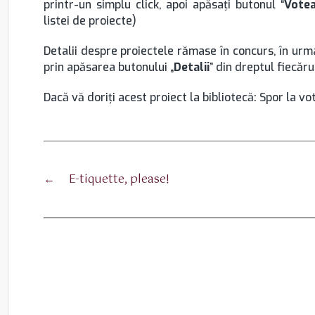
printr-un simplu click, apoi apăsaţi butonul “
Vote
listei de proiecte)
Detalii despre proiectele rămase în concurs, în urm
prin apăsarea butonului „
Detalii
” din dreptul fiecăru
Dacă vă doriţi acest proiect la bibliotecă: Spor la vo
←
E-tiquette, please!