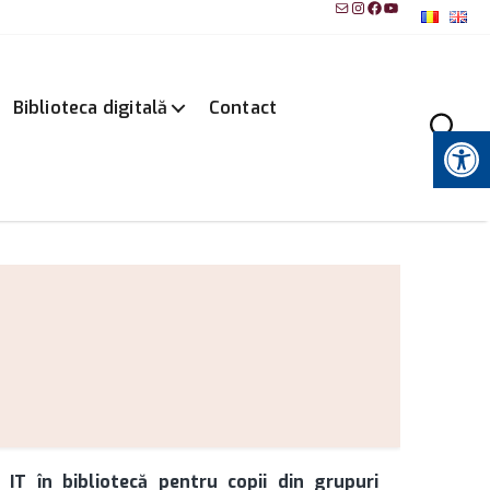
Mail
Instagram
Facebook
YouTube
Biblioteca digitală
Contact
Instrumente pentru accesibilitate
 IT în bibliotecă pentru copii din grupuri