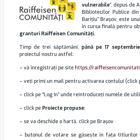
vulnerabile
”, depus de A
Bibliotecilor Publice d
Bariţiu” Braşov, este unu
în cursa finală pentru ob
granturi Raiffeisen Comunităţi.
Timp de trei săptămâni,
până pe 17 septembrie 
proiectul nostru astfel:
– vă înregistraţi pe site
https://raiffeisencomunitat
– veţi primi un mail pentru activarea contului (click 
– click pe “Log In” unde reintroduceţi numele de util
– click pe
Proiecte propuse
;
– se va deschide o hartă, click pe Braşov
– butonul de votare se găseşte în faţa titlurilor 