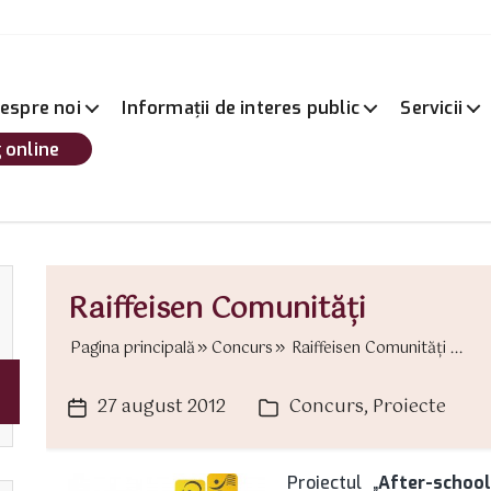
espre noi
Informații de interes public
Servicii
 online
Raiffeisen Comunităţi
Pagina principală
Concurs
Raiffeisen Comunităţi ...
27 august 2012
Concurs
,
Proiecte
Dată
Categorii
articol
Proiectul „
After-school