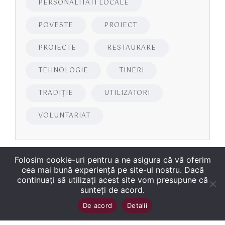
PERSONALITATI LOCALE
POVESTE
PROIECT
PROIECTE
RESTAURARE
TEHNOLOGIE
TINERI
TRADIȚIE
UTILIZATORI
VOLUNTARIAT
Folosim cookie-uri pentru a ne asigura că vă oferim
cea mai bună experiență pe site-ul nostru. Dacă
continuați să utilizați acest site vom presupune că
sunteți de acord.
Copyright
©
2026
Biblioteca Județeană
Sus
↑
De acord
Detalii
„George Bariţiu‟ Braşov
. Toate drepturile sunt