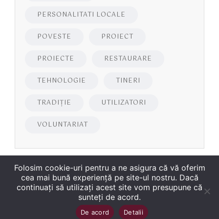
PERSONALITATI LOCALE
POVESTE
PROIECT
PROIECTE
RESTAURARE
TEHNOLOGIE
TINERI
TRADIȚIE
UTILIZATORI
VOLUNTARIAT
Folosim cookie-uri pentru a ne asigura că vă oferim
cea mai bună experiență pe site-ul nostru. Dacă
continuați să utilizați acest site vom presupune că
sunteți de acord.
Copyright
©
2026
Biblioteca Județeană
Sus
↑
De acord
Detalii