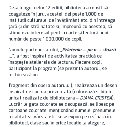
De-a lungul celor 12 ediții, biblioteca a reușit să
coaguleze în jurul acestei idei peste 1.000 de
instituții culturale, de învăţământ etc. din întreaga
ţară şi din străinătate și, împreună cu acestea, să
stimuleze interesul pentru carte și lectură unui
număr de peste 1.000.000 de copii.
Numele parteneriatului,
„
Prietenie … pe o … sfoară
…
”
, a fost inspirat de activitatea practică ce
însoțește atelierele de lectură. Fiecare copil
participant la program (se prezintă autorul, se
lecturează un
fragment din opera autorului), realizează un desen
inspirat de cartea prezentată (colorează schiţele
unicat realizate de bibliotecara –
DIANA CRISTEA
).
Lucrările gata colorate se decupează, se lipesc pe
cartoane colorate, menţionând numele, prenumele,
localitatea, vârsta etc. şi se expun pe o sfoară în
biblioteci, clase sau în orice locaţie la alegere,