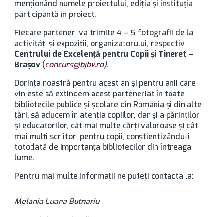
menţionând numele proiectului, ediţia şi instituţia
participantă în proiect.
Fiecare partener va trimite 4 – 5 fotografii de la
activităţi şi expoziţii, organizatorului, respectiv
Centrului de Excelență pentru Copii și Tineret –
Brașov
(
concurs@bjbv.ro
).
Dorința noastră pentru acest an și pentru anii care
vin este să extindem acest parteneriat în toate
bibliotecile publice şi şcolare din România şi din alte
ţări, să aducem în atenția copiilor, dar și a părinților
și educatorilor, cât mai multe cărți valoroase și cât
mai mulți scriitori pentru copii, conştientizându-i
totodată de importanţa bibliotecilor din întreaga
lume.
Pentru mai multe informații ne puteți contacta la:
Melania Luana Butnariu