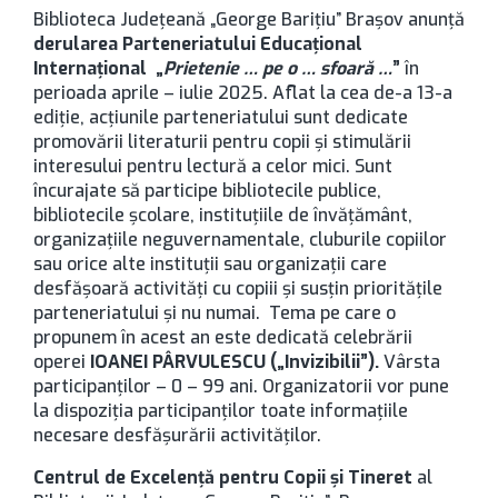
Biblioteca Judeţeană „George Bariţiu” Braşov anunță
derularea Parteneriatului Educațional
Internațional „
Prietenie … pe o … sfoară …
”
în
perioada aprile – iulie 2025. Aflat la cea de-a 13-a
ediție, acțiunile parteneriatului sunt dedicate
promovării literaturii pentru copii şi stimulării
interesului pentru lectură a celor mici. Sunt
încurajate să participe bibliotecile publice,
bibliotecile școlare, instituţiile de învăţământ,
organizațiile neguvernamentale, cluburile copiilor
sau orice alte instituţii sau organizații care
desfășoară activități cu copiii și susțin prioritățile
parteneriatului şi nu numai. Tema pe care o
propunem în acest an este dedicată celebrării
operei
IOANEI PÂRVULESCU
(„Invizibilii”).
Vârsta
participanţilor – 0 – 99 ani. Organizatorii vor pune
la dispoziția participanților toate informațiile
necesare desfășurării activităților.
Centrul de Excelență pentru Copii și Tineret
al