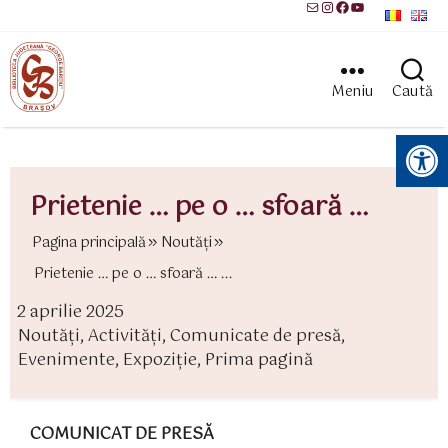
Mail
Instagram
Facebook
YouTube
Meniu
Caută
Instrumente pentru accesibilitate
Prietenie … pe o … sfoară …
Pagina principală
Noutăți
Prietenie … pe o … sfoară … ...
2 aprilie 2025
ată
Noutăți
,
Activităţi
,
Comunicate de presă
,
rticol
ategorii
Evenimente
,
Expoziție
,
Prima pagină
COMUNICAT DE PRESĂ