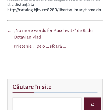
clic distanţă la
http://catalog.bjbv.ro:8280/liberty/libraryHome.do
←
„No more words for Auschwitz” de Radu
Octavian Vlad
→
Prietenie … pe o … sfoară …
Căutare în site