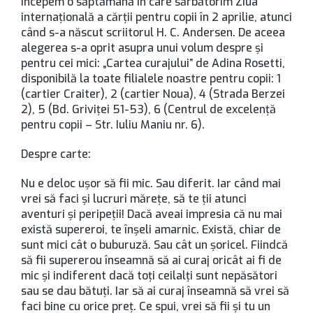
Începem o săptămână în care sărbătorim Ziua
internaţională a cărţii pentru copii în 2 aprilie, atunci
când s-a născut scriitorul H. C. Andersen. De aceea
alegerea s-a oprit asupra unui volum despre şi
pentru cei mici: „Cartea curajului” de Adina Rosetti,
disponibilă la toate filialele noastre pentru copii: 1
(cartier Craiter), 2 (cartier Noua), 4 (Strada Berzei
2), 5 (Bd. Griviţei 51-53), 6 (Centrul de excelenţă
pentru copii – Str. Iuliu Maniu nr. 6).
Despre carte:
Nu e deloc ușor să fii mic. Sau diferit. Iar când mai
vrei să faci și lucruri mărețe, să te ții atunci
aventuri și peripeții! Dacă aveai impresia că nu mai
există supereroi, te înșeli amarnic. Există, chiar de
sunt mici cât o buburuză. Sau cât un șoricel. Fiindcă
să fii supererou înseamnă să ai curaj oricât ai fi de
mic și indiferent dacă toți ceilalți sunt nepăsători
sau se dau bătuți. Iar să ai curaj înseamnă să vrei să
faci bine cu orice preț. Ce spui, vrei să fii și tu un