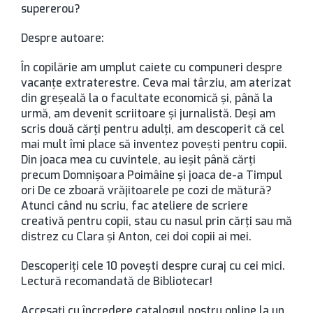
supererou?
Despre autoare:
În copilărie am umplut caiete cu compuneri despre
vacanțe extraterestre. Ceva mai târziu, am aterizat
din greșeală la o facultate economică și, până la
urmă, am devenit scriitoare și jurnalistă. Deși am
scris două cărți pentru adulți, am descoperit că cel
mai mult îmi place să inventez povești pentru copii.
Din joaca mea cu cuvintele, au ieșit până cărți
precum Domnișoara Poimâine și joaca de-a Timpul
ori De ce zboară vrăjitoarele pe cozi de mătură?
Atunci când nu scriu, fac ateliere de scriere
creativă pentru copii, stau cu nasul prin cărți sau mă
distrez cu Clara și Anton, cei doi copii ai mei.
Descoperiţi cele 10 poveşti despre curaj cu cei mici.
Lectură recomandată de Bibliotecar!
Accesaţi cu încredere catalogul nostru online la un