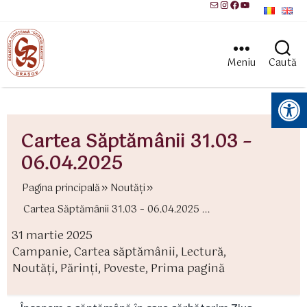
Mail
Instagram
Facebook
YouTube
Meniu
Caută
Instrumente pentru accesibilitate
Cartea Săptămânii 31.03 –
06.04.2025
Pagina principală
Noutăți
Cartea Săptămânii 31.03 – 06.04.2025 ...
31 martie 2025
ată
Campanie
,
Cartea săptămânii
,
Lectură
,
rticol
ategorii
Noutăți
,
Părinţi
,
Poveste
,
Prima pagină