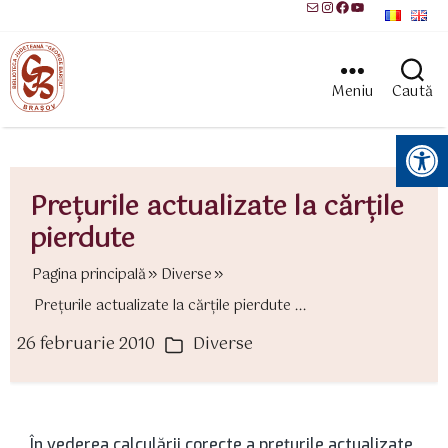
Mail
Instagram
Facebook
YouTube
Meniu
Caută
Instrumente pentru accesibilitate
Preţurile actualizate la cărţile
pierdute
Pagina principală
Diverse
Preţurile actualizate la cărţile pierdute ...
26 februarie 2010
Diverse
ată
Categorii
rticol
În vederea calculării corecte a preţurile actualizate