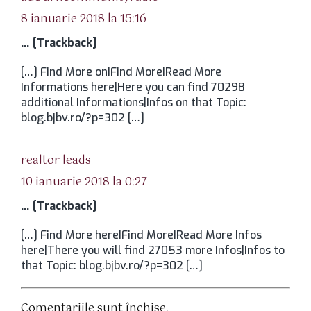
8 ianuarie 2018 la 15:16
… [Trackback]
[…] Find More on|Find More|Read More
Informations here|Here you can find 70298
additional Informations|Infos on that Topic:
blog.bjbv.ro/?p=302 […]
spune:
realtor leads
10 ianuarie 2018 la 0:27
… [Trackback]
[…] Find More here|Find More|Read More Infos
here|There you will find 27053 more Infos|Infos to
that Topic: blog.bjbv.ro/?p=302 […]
Comentariile sunt închise.