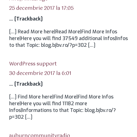
25 decembrie 2017 la 17:05
… [Trackback]
[…] Read More here|Read More|Find More Infos
here|Here you will find 37549 additional Infos|Infos
to that Topic: blog.bjbv.ro/?p=302 […]
spune:
WordPress support
30 decembrie 2017 la 6:01
… [Trackback]
[…] Find More here|Find More|Find More Infos
here|Here you will find 11182 more
Infos|Informations to that Topic: blog.bjbv.ro/?
p=302 […]
spune:
auburncommunityradio