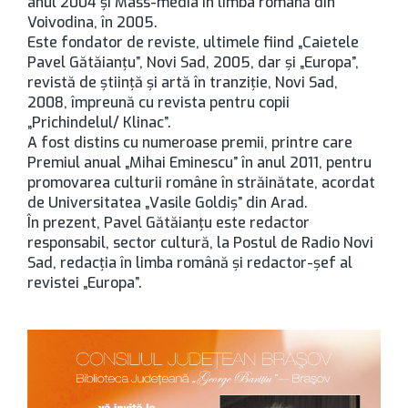
anul 2004 şi Mass-media în limba română din
Voivodina, în 2005.
Este fondator de reviste, ultimele fiind „Caietele
Pavel Gătăianţu”, Novi Sad, 2005, dar şi „Europa”,
revistă de ştiinţă şi artă în tranziţie, Novi Sad,
2008, împreună cu revista pentru copii
„Prichindelul/ Klinac”.
A fost distins cu numeroase premii, printre care
Premiul anual „Mihai Eminescu” în anul 2011, pentru
promovarea culturii române în străinătate, acordat
de Universitatea „Vasile Goldiş” din Arad.
În prezent, Pavel Gătăianţu este redactor
responsabil, sector cultură, la Postul de Radio Novi
Sad, redacţia în limba română şi redactor-şef al
revistei „Europa”.