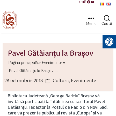
Mail
Instagram
Facebook
YouTube
Meniu
Caută
Instrumente pentru accesibilitate
Pavel Gătăianţu la Braşov
Pagina principală
Evenimente
Pavel Gătăianţu la Braşov ...
28 octombrie 2013
Cultura
,
Evenimente
ată
Categorii
rticol
Biblioteca Judeţeană „George Bariţiu” Braşov vă
invită să participaţi la întâlnirea cu scriitorul Pavel
Gătăianţu, redactor la Postul de Radio din Novi Sad,
care va prezenta publicului revista „Europa” şi va