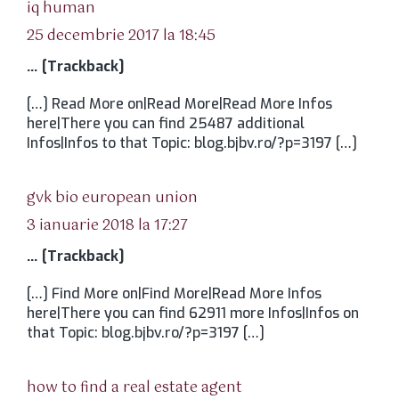
spune:
iq human
25 decembrie 2017 la 18:45
… [Trackback]
[…] Read More on|Read More|Read More Infos
here|There you can find 25487 additional
Infos|Infos to that Topic: blog.bjbv.ro/?p=3197 […]
spune:
gvk bio european union
3 ianuarie 2018 la 17:27
… [Trackback]
[…] Find More on|Find More|Read More Infos
here|There you can find 62911 more Infos|Infos on
that Topic: blog.bjbv.ro/?p=3197 […]
spune:
how to find a real estate agent