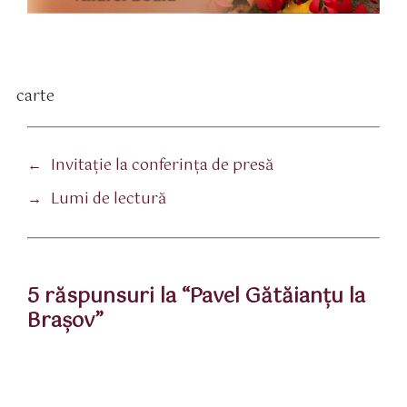
carte
tichete
←
Invitaţie la conferinţa de presă
→
Lumi de lectură
5 răspunsuri la “Pavel Gătăianţu la
Braşov”