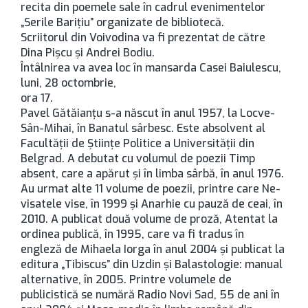
recita din poemele sale în cadrul evenimentelor
„Serile Bariţiu” organizate de bibliotecă.
Scriitorul din Voivodina va fi prezentat de către
Dina Pişcu şi Andrei Bodiu.
Întâlnirea va avea loc în mansarda Casei Baiulescu,
luni, 28 octombrie,
ora 17.
Pavel Gătăianţu s-a născut în anul 1957, la Locve-
Sân-Mihai, în Banatul sârbesc. Este absolvent al
Facultăţii de Ştiinţe Politice a Universităţii din
Belgrad. A debutat cu volumul de poezii Timp
absent, care a apărut şi în limba sârbă, în anul 1976.
Au urmat alte 11 volume de poezii, printre care Ne-
visatele vise, în 1999 şi Anarhie cu pauză de ceai, în
2010. A publicat două volume de proză, Atentat la
ordinea publică, în 1995, care va fi tradus în
engleză de Mihaela Iorga în anul 2004 şi publicat la
editura „Tibiscus” din Uzdin şi Balastologie: manual
alternative, în 2005. Printre volumele de
publicistică se numără Radio Novi Sad, 55 de ani în