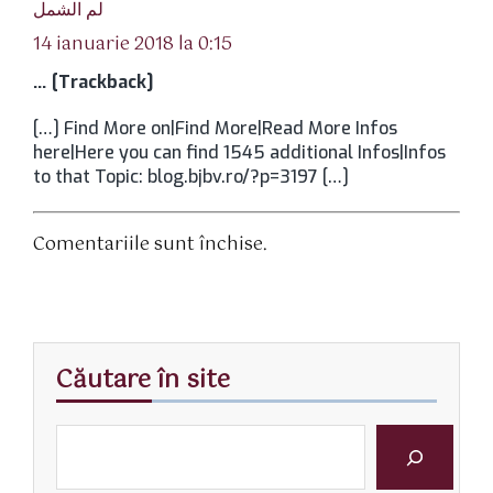
spune:
لم الشمل
14 ianuarie 2018 la 0:15
… [Trackback]
[…] Find More on|Find More|Read More Infos
here|Here you can find 1545 additional Infos|Infos
to that Topic: blog.bjbv.ro/?p=3197 […]
Comentariile sunt închise.
Căutare în site