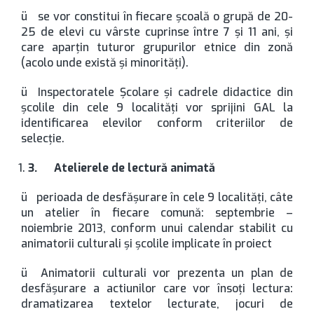
ü se vor constitui în fiecare şcoală o grupă de 20-
25 de elevi cu vârste cuprinse între 7 şi 11 ani, şi
care aparţin tuturor grupurilor etnice din zonă
(acolo unde există şi minorităţi).
ü Inspectoratele Şcolare şi cadrele didactice din
şcolile din cele 9 localităţi vor sprijini GAL la
identificarea elevilor conform criteriilor de
selecţie.
3.
Atelierele de lectură animată
ü perioada de desfăşurare în cele 9 localităţi, câte
un atelier în fiecare comună: septembrie –
noiembrie 2013, conform unui calendar stabilit cu
animatorii culturali şi şcolile implicate în proiect
ü Animatorii culturali vor prezenta un plan de
desfăşurare a actiunilor care vor însoţi lectura:
dramatizarea textelor lecturate, jocuri de