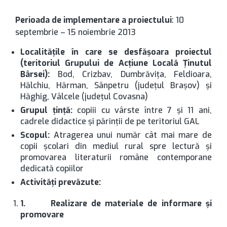
Perioada de implementare a proiectului
: 10
septembrie – 15 noiembrie 2013
Localit
ăţile în care se desfăşoara proiectul
(teritoriul Grupului de Acţiune Locală Ţinutul
Bârsei):
Bod, Crizbav, Dumbrăviţa, Feldioara,
Hălchiu, Hărman, Sânpetru (judeţul Braşov) şi
Hăghig, Vâlcele (judeţul Covasna)
Grupul ţinţă:
copiii cu vârste între 7 şi 11 ani,
cadrele didactice şi părinţii de pe teritoriul GAL
Scopul:
Atragerea unui număr cât mai mare de
copii şcolari din mediul rural spre lectură şi
promovarea literaturii române contemporane
dedicată copiilor
Activităţi prevăzute:
1.
Realizare de materiale de informare şi
promovare