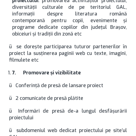
proiectului
: promovarea activităţilor proiectului,
diversităţii culturale de pe teritoriul GAL,
informaţii despre literatura română
contemporană pentru copii, evenimente şi
programe dedicate copiilor din judeţul Braşov,
obiceiuri şi tradiţii din zonă etc
ü se doreşte participarea tuturor partenerilor în
proiect la susţinerea paginii web cu texte, imagini,
filmulete etc
7.
Promovare şi vizibilitate
ü Conferinţă de presă de lansare proiect
ü 2 comunicate de presă plătite
ü Informări de presă de-a lungul desfăşurării
proiectului
ü subdomeniul web dedicat proiectului pe site’ul