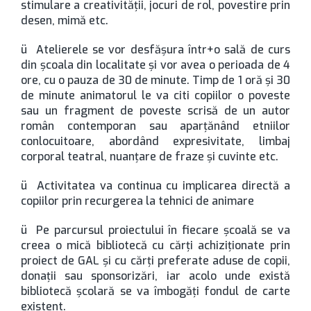
stimulare a creativităţii, jocuri de rol, povestire prin
desen, mimă etc.
ü Atelierele se vor desfăşura într+o sală de curs
din şcoala din localitate şi vor avea o perioada de 4
ore, cu o pauza de 30 de minute. Timp de 1 oră şi 30
de minute animatorul le va citi copiilor o poveste
sau un fragment de poveste scrisă de un autor
român contemporan sau aparţănând etniilor
conlocuitoare, abordând expresivitate, limbaj
corporal teatral, nuanţare de fraze şi cuvinte etc.
ü Activitatea va continua cu implicarea directă a
copiilor prin recurgerea la tehnici de animare
ü Pe parcursul proiectului în fiecare şcoală se va
creea o mică bibliotecă cu cărţi achiziţionate prin
proiect de GAL şi cu cărţi preferate aduse de copii,
donaţii sau sponsorizări, iar acolo unde există
bibliotecă şcolară se va îmbogăţi fondul de carte
existent.