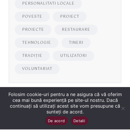
PERSONALITATI LOCALE
POVESTE
PROIECT
PROIECTE
RESTAURARE
TEHNOLOGIE
TINERI
TRADIȚIE
UTILIZATORI
VOLUNTARIAT
Folosim cookie-uri pentru a ne asigura că vă oferim
cea mai bună experiență pe site-ul nostru. Dacă
continuați să utilizați acest site vom presupune că
sunteți de acord.
Copyright
©
2026
Biblioteca Județeană
Sus
↑
De acord
Detalii
„George Bariţiu‟ Braşov
. Toate drepturile sunt