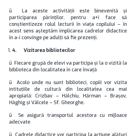
ü La aceste activităţii este binevenită şi
participarea părinţilor, pentru a+i face să
conştientizeze rolul lecturii în viaţa copilului – în
acest sens aşteptăm implicarea cadrelor didactice
în a-i convinge pe adulţi să fie prezenţi.
4.
Vizitarea bibliotecilor
ü Fiecare grupă de elevi va participa şi la o vizită la
biblioteca din localitatea în care învaţă
ü Acolo unde nu sunt biblioteci, copiii vor vizita
intituţiile de cultură din localitatea cea mai
apropiată: Crizbav – Hălchiu, Hărman – Braşov,
Hăghig şi Vâlcele – Sf. Gheorghe.
ü Se asigură transportul acestora cu mijloace
adecvate
ü Cadrele didactice vor participa la acţiune alături