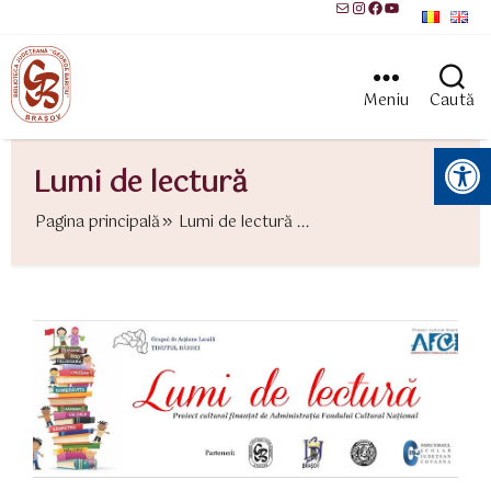
Mail
Instagram
Facebook
YouTube
Meniu
Caută
Instrumente pentru accesibilitate
Lumi de lectură
Pagina principală
Lumi de lectură ...