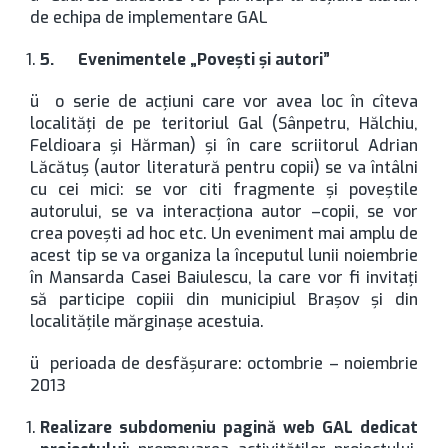
de echipa de implementare GAL
5.
Evenimentele „Poveşti şi autori”
ü o serie de acţiuni care vor avea loc în cîteva
localităţi de pe teritoriul Gal (Sânpetru, Hălchiu,
Feldioara şi Hărman) şi în care scriitorul Adrian
Lăcătuş (autor literatură pentru copii) se va întâlni
cu cei mici: se vor citi fragmente şi poveştile
autorului, se va interacţiona autor –copii, se vor
crea poveşti ad hoc etc. Un eveniment mai amplu de
acest tip se va organiza la începutul lunii noiembrie
în Mansarda Casei Baiulescu, la care vor fi invitaţi
să participe copiii din municipiul Braşov şi din
localităţile mărginaşe acestuia.
ü perioada de desfăşurare: octombrie – noiembrie
2013
Realizare subdomeniu pagină web GAL dedicat