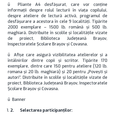
ü Pliante A4 desfăşurat, care vor conţine
informaţii despre rolul lecturii în viaţa copilului,
despre ateliere de lectură activă, programul de
desfăşurare a acestora în cele 9 localităţi. Tipărite
2000 exemplare – 1500 lb. română şi 500 lb.
maghiară. Distribuite în scolile şi localităţile vizate
de proiect, Biblioteca Judeţeană Braşov,
Inspectoratele Şcolare Braşov şi Covasna.
ü Afişe care asigură vizibilitatea atelierelor şi a
întâlnirilor dintre copii şi scriitor. Tipărite 170
exemplare, dintre care 150 pentru ateliere (120 lb.
romana şi 20 lb. maghiară) şi 20 pentru „Poveşti şi
autori”. Distribuite în scolile şi localităţile vizate de
proiect, Biblioteca Judeţeană Braşov, Inspectoratele
Şcolare Braşov şi Covasna.
ü Banner
2.
Selectarea participanţilor: