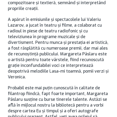
compozitoare și textieră, semnând și interpretând
propriile creații.
A apărut în emisiunile și spectacolele lui Valeriu
Lazarov, a jucat în teatru și filme, a colaborat cu
radioul in piese de teatru radiofonic şi cu
televiziunea în programe muzicale şi de
divertisment. Pentru munca și prestația ei artistică,
a fost răsplătită cu numeroase premii, dar mai ales
de recunoștință publicului. Margareta Pâslaru este
o artistă pentru toate vârstele, fiind recunoscută
grație inconfundabilei voci ce interpretează
deopotrivă melodiile Lasa-mi toamnă, pomii verzi și
Veronica.
Probabil este mai puţin cunoscută în calitate de
filantrop fiindcă, fapt foarte important, Margareta
Pâslaru susţine cu burse tinerele talente. Astăzi se
află în mijlocul nostru la bibliotecă pentru a vorbi
despre cartea Eu şi timpul şi a oferi autografe
publicului prezent. Astfel, veţi avea prilejul să