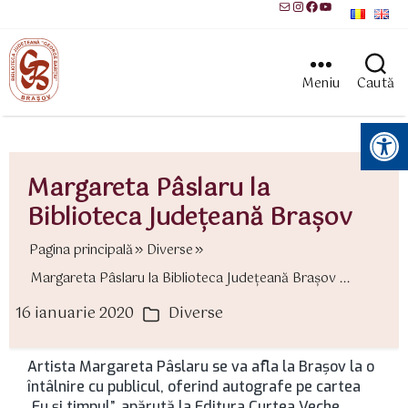
Mail
Instagram
Facebook
YouTube
Meniu
Caută
Instrumente pentru accesibilitate
Margareta Pâslaru la
Biblioteca Judeţeană Braşov
Pagina principală
Diverse
Margareta Pâslaru la Biblioteca Judeţeană Braşov ...
16 ianuarie 2020
Diverse
ată
Categorii
rticol
Artista Margareta Pâslaru se va afla la Braşov la o
întâlnire cu publicul, oferind autografe pe cartea
„Eu şi timpul”, apărută la Editura Curtea Veche.