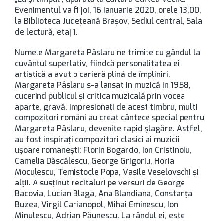
Evenimentul va fi joi, 16 ianuarie 2020, orele 13,00,
la Biblioteca Judeţeană Braşov, Sediul central, Sala
de lectură, etaj 1.
Numele Margareta Pâslaru ne trimite cu gândul la
cuvântul superlativ, fiindcă personalitatea ei
artistică a avut o carieră plină de împliniri.
Margareta Pâslaru s-a lansat in muzică in 1958,
cucerind publicul și critica muzicală prin vocea
aparte, gravă. Impresionați de acest timbru, multi
compozitori români au creat cântece special pentru
Margareta Pâslaru, devenite rapid șlagăre. Astfel,
au fost inspirați compozitori clasici ai muzicii
ușoare românești: Florin Bogardo, Ion Cristinoiu,
Camelia Dăscălescu, George Grigoriu, Horia
Moculescu, Temistocle Popa, Vasile Veselovschi și
alții. A susținut recitaluri pe versuri de George
Bacovia, Lucian Blaga, Ana Blandiana, Constanța
Buzea, Virgil Carianopol, Mihai Eminescu, Ion
Minulescu, Adrian Păunescu. La rândul ei, este