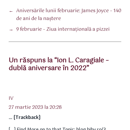
←
Aniversările lunii februarie: James Joyce – 140
de ani de la naştere
→
9 februarie – Ziua internațională a pizzei
Un răspuns la “Ion L. Caragiale –
dublă aniversare în 2022”
spune:
IV
27 martie 2023 la 20:28
… [Trackback]
[…] Find More on to that Topic: blog.bjbv.ro/?