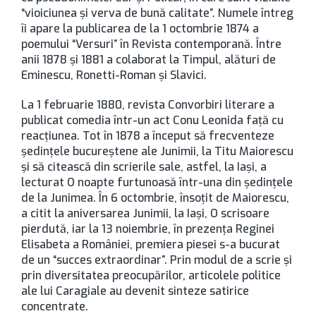
“vioiciunea şi verva de bună calitate”. Numele întreg
îi apare la publicarea de la 1 octombrie 1874 a
poemului “Versuri” în Revista contemporană. Între
anii 1878 şi 1881 a colaborat la Timpul, alături de
Eminescu, Ronetti-Roman şi Slavici.
La 1 februarie 1880, revista Convorbiri literare a
publicat comedia într-un act Conu Leonida faţă cu
reacţiunea. Tot în 1878 a început să frecventeze
şedinţele bucureştene ale Junimii, la Titu Maiorescu
şi să citească din scrierile sale, astfel, la Iaşi, a
lecturat O noapte furtunoasă într-una din şedinţele
de la Junimea. În 6 octombrie, însoţit de Maiorescu,
a citit la aniversarea Junimii, la Iaşi, O scrisoare
pierdută, iar la 13 noiembrie, în prezenţa Reginei
Elisabeta a României, premiera piesei s-a bucurat
de un “succes extraordinar”. Prin modul de a scrie şi
prin diversitatea preocupărilor, articolele politice
ale lui Caragiale au devenit sinteze satirice
concentrate.