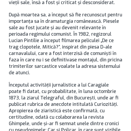
vieţii sale, însă a fost şi criticat şi desconsiderat.
După moartea sa, a început să fie recunoscut pentru
importanţa sa în dramaturgia românească. Piesele
sale au fost jucate şi au devenit relevante în
perioada regimului comunist. În 1982, regizorul
Lucian Pintilie a început filmarea peliculei „De ce
trag clopotele, Mitică?”, inspirat din piesa D-ale
carnavalului, care a fost interzisă de comunişti în
faza în care nu i se definitivase montajul, din pricina
trimiterilor sarcastice voalate la adresa sistemului
de atunci.
Începutul activităţii jurnalistice a lui Caragiale
poate fi datat, cu probabilitate, în luna octombrie
1873, la ziarul Telegraful, din Bucureşti, unde ar fi
publicat rubrica de anecdote intitulată Curiozităţi.
Apropierea de ziaristică este confirmată, cu
certitudine, odată cu colaborarea la revista
Ghimpele, unde şi-ar fi semnat unele dintre cronici
cu pseudonimele: Car şi Policar, în care sunt vizibile