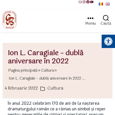
Mail
Instagram
Facebook
YouTube
Meniu
Caută
Instrumente pentru accesibilitate
Ion L. Caragiale – dublă
aniversare în 2022
Pagina principală
Cultura
Ion L. Caragiale – dublă aniversare în 2022 ...
4 februarie 2022
Cultura
ată
Categorii
rticol
În anul 2022 celebrăm 170 de ani de la nașterea
dramaturgului român ce a rămas un simbol și reper
pentru generațiile de cititori și spectatori, precum