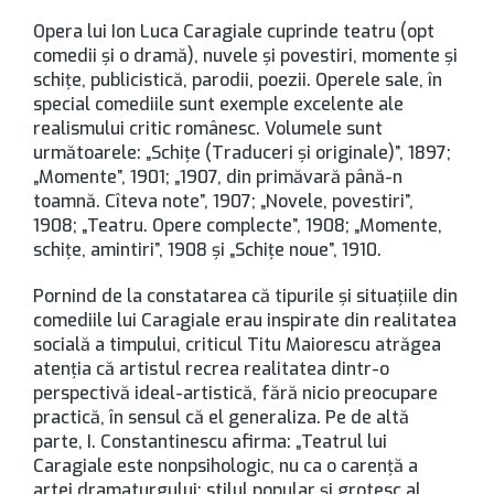
Opera lui Ion Luca Caragiale cuprinde teatru (opt
comedii şi o dramă), nuvele şi povestiri, momente şi
schiţe, publicistică, parodii, poezii. Operele sale, în
special comediile sunt exemple excelente ale
realismului critic românesc. Volumele sunt
următoarele: „Schiţe (Traduceri şi originale)”, 1897;
„Momente”, 1901; „1907, din primăvară până-n
toamnă. Cîteva note”, 1907; „Novele, povestiri”,
1908; „Teatru. Opere complecte”, 1908; „Momente,
schiţe, amintiri”, 1908 şi „Schiţe noue”, 1910.
Pornind de la constatarea că tipurile şi situaţiile din
comediile lui Caragiale erau inspirate din realitatea
socială a timpului, criticul Titu Maiorescu atrăgea
atenţia că artistul recrea realitatea dintr-o
perspectivă ideal-artistică, fără nicio preocupare
practică, în sensul că el generaliza. Pe de altă
parte, I. Constantinescu afirma: „Teatrul lui
Caragiale este nonpsihologic, nu ca o carenţă a
artei dramaturgului: stilul popular şi grotesc al