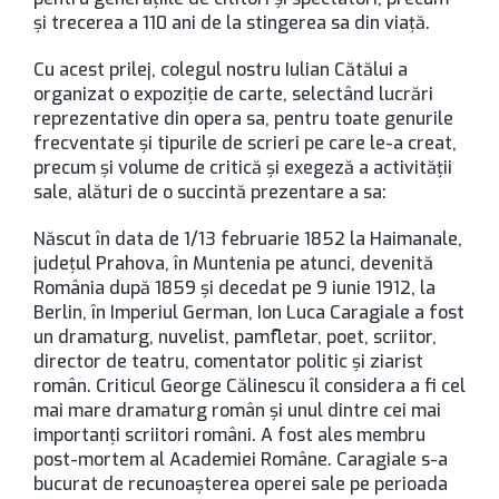
și trecerea a 110 ani de la stingerea sa din viață.
Cu acest prilej, colegul nostru Iulian Cătălui a
organizat o expoziție de carte, selectând lucrări
reprezentative din opera sa, pentru toate genurile
frecventate și tipurile de scrieri pe care le-a creat,
precum și volume de critică și exegeză a activității
sale, alături de o succintă prezentare a sa:
Născut în data de 1/13 februarie 1852 la Haimanale,
județul Prahova, în Muntenia pe atunci, devenită
România după 1859 şi decedat pe 9 iunie 1912, la
Berlin, în Imperiul German, Ion Luca Caragiale a fost
un dramaturg, nuvelist, pamfletar, poet, scriitor,
director de teatru, comentator politic şi ziarist
român. Criticul George Călinescu îl considera a fi cel
mai mare dramaturg român şi unul dintre cei mai
importanţi scriitori români. A fost ales membru
post-mortem al Academiei Române. Caragiale s-a
bucurat de recunoaşterea operei sale pe perioada