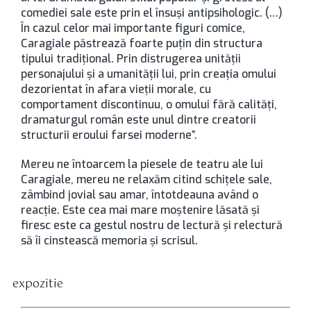
comediei sale este prin el însuşi antipsihologic. (…)
În cazul celor mai importante figuri comice,
Caragiale păstrează foarte puţin din structura
tipului tradiţional. Prin distrugerea unităţii
personajului şi a umanităţii lui, prin creaţia omului
dezorientat în afara vieţii morale, cu
comportament discontinuu, o omului fără calităţi,
dramaturgul român este unul dintre creatorii
structurii eroului farsei moderne”.
Mereu ne întoarcem la piesele de teatru ale lui
Caragiale, mereu ne relaxăm citind schițele sale,
zâmbind jovial sau amar, întotdeauna având o
reacție. Este cea mai mare moștenire lăsată și
firesc este ca gestul nostru de lectură și relectură
să îi cinstească memoria și scrisul.
expozitie
tichete