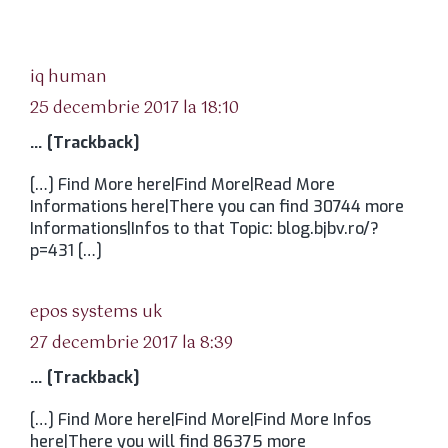
spune:
iq human
25 decembrie 2017 la 18:10
… [Trackback]
[…] Find More here|Find More|Read More
Informations here|There you can find 30744 more
Informations|Infos to that Topic: blog.bjbv.ro/?
p=431 […]
spune:
epos systems uk
27 decembrie 2017 la 8:39
… [Trackback]
[…] Find More here|Find More|Find More Infos
here|There you will find 86375 more