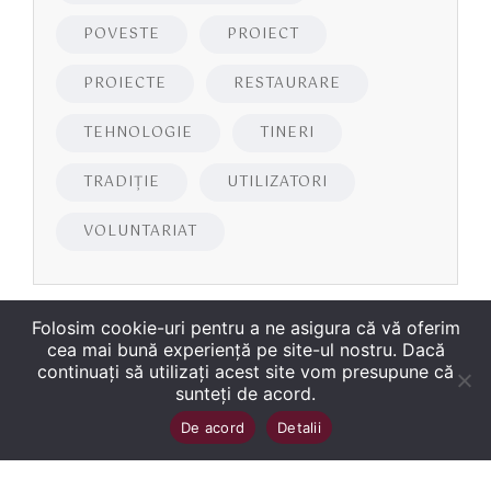
POVESTE
PROIECT
PROIECTE
RESTAURARE
TEHNOLOGIE
TINERI
TRADIȚIE
UTILIZATORI
VOLUNTARIAT
Folosim cookie-uri pentru a ne asigura că vă oferim
cea mai bună experiență pe site-ul nostru. Dacă
continuați să utilizați acest site vom presupune că
sunteți de acord.
Copyright
©
2026
Biblioteca Județeană
Sus
↑
De acord
Detalii
„George Bariţiu‟ Braşov
. Toate drepturile sunt
rezervate.
Site dezvoltat de WMT
.