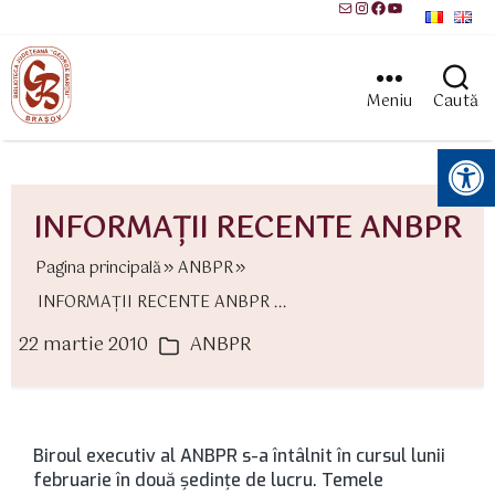
Mail
Instagram
Facebook
YouTube
Meniu
Caută
Instrumente pentru accesibilitate
INFORMAŢII RECENTE ANBPR
Pagina principală
ANBPR
INFORMAŢII RECENTE ANBPR ...
22 martie 2010
ANBPR
ată
Categorii
rticol
Biroul executiv al ANBPR s-a întâlnit în cursul lunii
februarie în două şedinţe de lucru. Temele