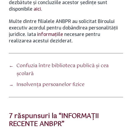
dezbătute şi concluziile acestor şedinţe sunt
disponibile
aici
.
Multe dintre filialele ANBPR au solicitat Biroului
executiv acordul pentru dobândirea personalităţii
juridice. Iata
informaţiile
necesare pentru
realizarea acestui deziderat.
←
Confuzia între biblioteca publică şi cea
şcolară
→
Insolvenţa persoanelor fizice
7 răspunsuri la “INFORMAŢII
RECENTE ANBPR”