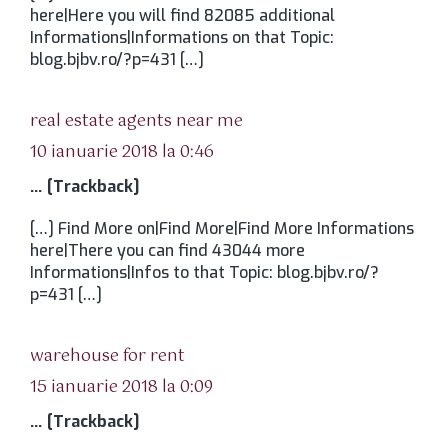
here|Here you will find 82085 additional
Informations|Informations on that Topic:
blog.bjbv.ro/?p=431 […]
spune:
real estate agents near me
10 ianuarie 2018 la 0:46
… [Trackback]
[…] Find More on|Find More|Find More Informations
here|There you can find 43044 more
Informations|Infos to that Topic: blog.bjbv.ro/?
p=431 […]
spune:
warehouse for rent
15 ianuarie 2018 la 0:09
… [Trackback]