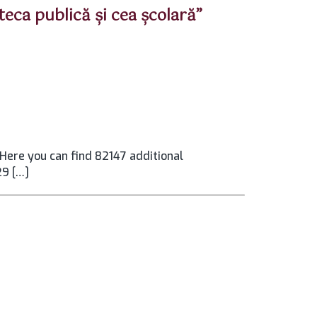
teca publică şi cea şcolară”
ere you can find 82147 additional
29 […]