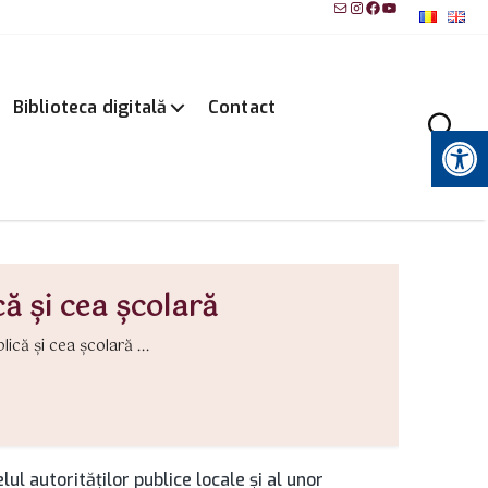
Mail
Instagram
Facebook
YouTube
Biblioteca digitală
Contact
Instrumente pentru accesibilitate
că şi cea şcolară
ică şi cea şcolară ...
l autorităţilor publice locale şi al unor