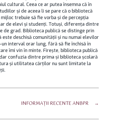
iul cultural. Ceea ce ar putea însemna că în
udiilor şi de aceea li se pare că o bibliotecă
a mijloc trebuie să fie vorba şi de percepţia
tar de elevi şi studenţi. Totuşi, diferenţa dintre
ne de grad. Biblioteca publică se distinge prin
 că este deschisă comunităţii şi nu numai elevilor
-un interval orar lung, fără să fie închisă în
e îmi vin în minte. Fireşte, biblioteca publică
 dar confuzia dintre prima şi biblioteca şcolară
ura şi utilitatea cărţilor nu sunt limitate la
ii.
INFORMAŢII RECENTE ANBPR
→