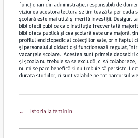
funcţionari din administraţie, responsabili de domen
viziunea acestora lectura se limitează la perioada st
şcolară este mai utilă şi merită investiţii. Desigur, l
bibliotecii publice ca o instituţie frecventată majori
biblioteca publică şi cea şcolară este una majoră, ţi
profilul enciclopedic al colecţiilor sale, prin faptul
şi personalului didactic şi funcţionează regulat, într
vacanţele şcolare. Acestea sunt primele deosebiri car
şi şcoala nu trebuie să se excludă, ci să colaboreze,
nu mi se pare benefică şi nu trebuie să persiste. Lect
durata studiilor, ci sunt valabile pe tot parcursul vieţ
←
Istoria la feminin