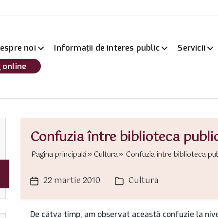
espre noi
Informații de interes public
Servicii
 online
Confuzia între biblioteca publi
Pagina principală
Cultura
Confuzia între biblioteca publ
22 martie 2010
Cultura
Dată
Categorii
articol
De câtva timp, am observat această confuzie la nivelu