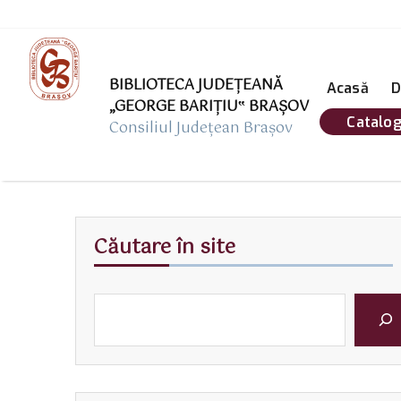
BIBLIOTECA JUDEȚEANĂ
Acasă
D
„GEORGE BARIŢIU‟ BRAŞOV
Catalog
Consiliul Județean Brașov
Căutare în site