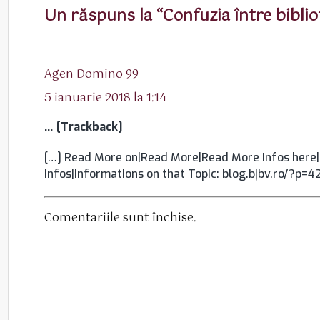
Un răspuns la “Confuzia între biblio
spune:
Agen Domino 99
5 ianuarie 2018 la 1:14
… [Trackback]
[…] Read More on|Read More|Read More Infos here|H
Infos|Informations on that Topic: blog.bjbv.ro/?p=4
Comentariile sunt închise.