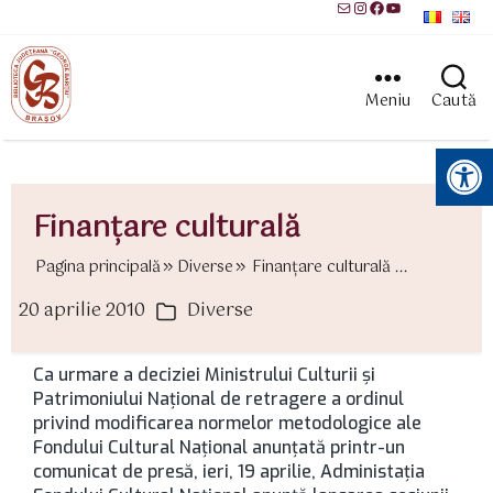
Mail
Instagram
Facebook
YouTube
Meniu
Caută
Instrumente pentru accesibilitate
Finanţare culturală
Pagina principală
Diverse
Finanţare culturală ...
20 aprilie 2010
Diverse
ată
Categorii
rticol
Ca urmare a deciziei Ministrului Culturii şi
Patrimoniului Naţional de retragere a ordinul
privind modificarea normelor metodologice ale
Fondului Cultural Naţional anunţată printr-un
comunicat de presă, ieri, 19 aprilie, Administaţia