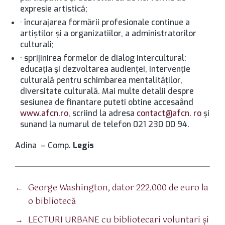
expresie artistică;
· încurajarea formării profesionale continue a
artiştilor şi a organizatiilor, a administratorilor
culturali;
· sprijinirea formelor de dialog intercultural:
educaţia şi dezvoltarea audienţei, intervenţie
culturală pentru schimbarea mentalităţilor,
diversitate culturală. Mai multe detalii despre
sesiunea de finantare puteti obtine accesaând
www.afcn.ro
, scriind la adresa
contact@afcn. ro
şi
sunand la numarul de telefon 021 230 00 94.
Adina – Comp.
Legis
←
George Washington, dator 222.000 de euro la
o bibliotecă
→
LECTURI URBANE cu bibliotecari voluntari şi