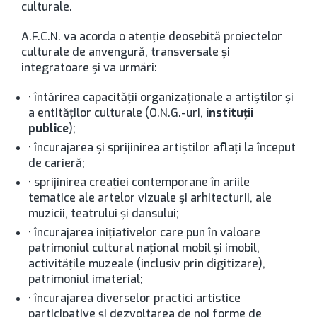
culturale.
A.F.C.N. va acorda o atenţie deosebită proiectelor
culturale de anvengură, transversale şi
integratoare şi va urmări:
· întărirea capacităţii organizaţionale a artiştilor şi
a entităţilor culturale (O.N.G.-uri,
instituţii
publice
);
· încurajarea şi sprijinirea artiştilor aflaţi la început
de carieră;
· sprijinirea creaţiei contemporane în ariile
tematice ale artelor vizuale şi arhitecturii, ale
muzicii, teatrului şi dansului;
· încurajarea iniţiativelor care pun în valoare
patrimoniul cultural naţional mobil şi imobil,
activităţile muzeale (inclusiv prin digitizare),
patrimoniul imaterial;
· încurajarea diverselor practici artistice
participative şi dezvoltarea de noi forme de