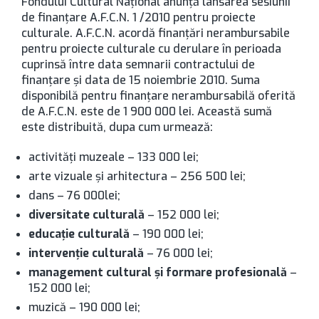
Fondului Cultural Naţional anunţă lansarea sesiunii
de finanţare A.F.C.N. 1 /2010 pentru proiecte
culturale. A.F.C.N. acordă finanţări nerambursabile
pentru proiecte culturale cu derulare în perioada
cuprinsă între data semnarii contractului de
finanţare şi data de 15 noiembrie 2010. Suma
disponibilă pentru finanţare nerambursabilă oferită
de A.F.C.N. este de 1 900 000 lei. Această sumă
este distribuită, dupa cum urmează:
activităţi muzeale – 133 000 lei;
arte vizuale şi arhitectura – 256 500 lei;
dans – 76 000lei;
diversitate culturală
– 152 000 lei;
educaţie culturală
– 190 000 lei;
intervenţie culturală
– 76 000 lei;
management cultural şi formare profesională
–
152 000 lei;
muzică – 190 000 lei;