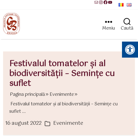
Mail
Instagram
Facebook
YouTube
Meniu
Caută
Instrumente pentru accesibilitate
Festivalul tomatelor şi al
biodiversităţii – Seminţe cu
suflet
Pagina principală
Evenimente
Festivalul tomatelor şi al biodiversităţii – Seminţe cu
suflet ...
16 august 2022
Evenimente
ată
Categorii
rticol