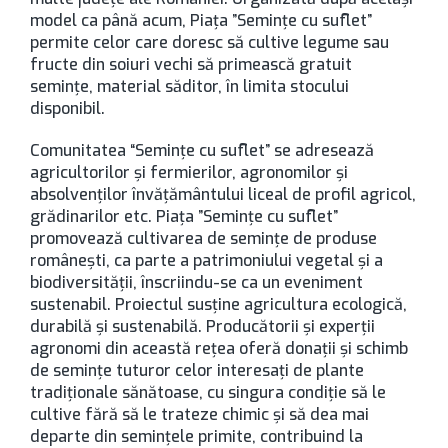
model ca până acum, Piaţa ”Semințe cu suflet”
permite celor care doresc să cultive legume sau
fructe din soiuri vechi să primească gratuit
semințe, material săditor, în limita stocului
disponibil.
Comunitatea “Seminţe cu suflet” se adresează
agricultorilor şi fermierilor, agronomilor şi
absolvenţilor învăţământului liceal de profil agricol,
grădinarilor etc. Piața ”Semințe cu suflet”
promovează cultivarea de semințe de produse
românești, ca parte a patrimoniului vegetal și a
biodiversității, înscriindu-se ca un eveniment
sustenabil. Proiectul susţine agricultura ecologică,
durabilă şi sustenabilă. Producătorii şi experţii
agronomi din această reţea oferă donaţii şi schimb
de seminţe tuturor celor interesaţi de plante
tradiţionale sănătoase, cu singura condiţie să le
cultive fără să le trateze chimic şi să dea mai
departe din seminţele primite, contribuind la