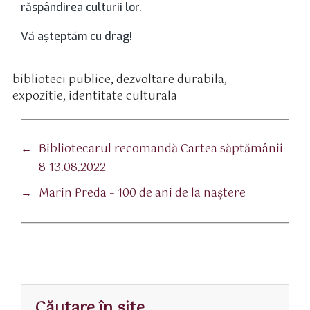
răspândirea culturii lor.
Vă aşteptăm cu drag!
biblioteci publice
,
dezvoltare durabila
,
tichete
expozitie
,
identitate culturala
←
Bibliotecarul recomandă Cartea săptămânii
8-13.08.2022
→
Marin Preda – 100 de ani de la naştere
Căutare în site