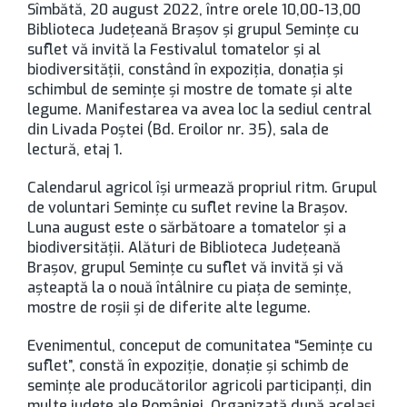
Sîmbătă, 20 august 2022, între orele 10,00-13,00
Biblioteca Judeţeană Braşov şi grupul Seminţe cu
suflet vă invită la Festivalul tomatelor şi al
biodiversităţii, constând în expoziţia, donaţia şi
schimbul de seminţe şi mostre de tomate şi alte
legume. Manifestarea va avea loc la sediul central
din Livada Poştei (Bd. Eroilor nr. 35), sala de
lectură, etaj 1.
Calendarul agricol îşi urmează propriul ritm. Grupul
de voluntari Seminţe cu suflet revine la Braşov.
Luna august este o sărbătoare a tomatelor şi a
biodiversităţii. Alături de Biblioteca Judeţeană
Braşov, grupul Seminţe cu suflet vă invită şi vă
aşteaptă la o nouă întâlnire cu piaţa de seminţe,
mostre de roşii şi de diferite alte legume.
Evenimentul, conceput de comunitatea “Seminţe cu
suflet”, constă în expoziție, donație și schimb de
semințe ale producătorilor agricoli participanţi, din
multe judeţe ale României. Organizată după același