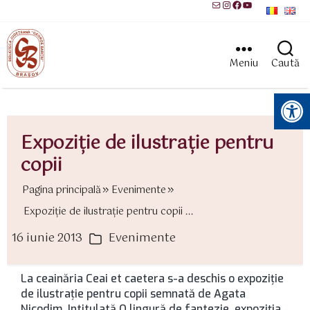
Mail
Instagram
Facebook
YouTube
Meniu
Caută
Instrumente pentru accesibilitate
Expoziţie de ilustraţie pentru
copii
Pagina principală
Evenimente
Expoziţie de ilustraţie pentru copii ...
16 iunie 2013
Evenimente
ată
Categorii
rticol
La ceainăria Ceai et caetera s-a deschis o expoziţie
de ilustraţie pentru copii semnată de Agata
Nicodim. Intitulată O lingură de fantezie, expoziţia