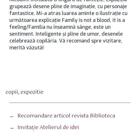
grupează desene pline de imaginaţie, cu personaje
fantastice. Mi-a atras luarea aminte o ilustraţie cu
următoarea explicaţie Family is not a blood, it is a
feeling/Familia nu înseamnă sânge, este un
sentiment. Inteligente şi pline de umor, desenele
celebrează copilăria. Vă recomand spre vizitare,
merită văzută!
copii
,
expozitie
tichete
←
Recomandare articol revista Biblioteca
→
Invitaţie Atelierul de idei