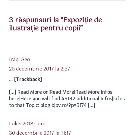
3 răspunsuri la “Expoziţie de
ilustraţie pentru copii”
spune:
iraqi Seo
26 decembrie 2017 la 2:57
… [Trackback]
[…] Read More on|Read More|Read More Infos
here|Here you will find 49182 additional Infos|Infos
to that Topic: blog.bjbv.ro/?p=3174 […]
spune:
Loker2018.Com
30 decembrie 2017 la 11:17