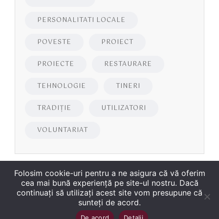
PERSONALITATI LOCALE
POVESTE
PROIECT
PROIECTE
RESTAURARE
TEHNOLOGIE
TINERI
TRADIȚIE
UTILIZATORI
VOLUNTARIAT
Folosim cookie-uri pentru a ne asigura că vă oferim
cea mai bună experiență pe site-ul nostru. Dacă
continuați să utilizați acest site vom presupune că
sunteți de acord.
Copyright
©
2026
Biblioteca Județeană
Sus
↑
De acord
Detalii