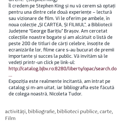
Îl credem pe Stephen King și nu vă cerem să optați
pentru una dintre cele două experiențe – lectură
sau vizionare de film. Vi le oferim pe ambele, în
noua colecție „ȘI CARTEA, ȘI FILMUL”, a Bibliotecii
Județene “George Barițiu” Brașov. Am cercetat
colecțiile noastre bogate și am alcătuit o listă de
peste 200 de titluri de cărți celebre, însoțite de
ecranizările lor, filme care s-au bucurat de premii
importante și succes la public. Vă invităm să le
vedeți printr-un click pe link-ul:
http://catalog.bjbv.ro:8280/liberty/opac/search.do
…
Expoziția este realmente incitantă, am intrat pe
catalog și m-am uitat, iar bibliografia este făcută
de colega noastră, Nicoleta Tudor.
activităţi
,
bibliografie
,
biblioteci publice
,
carte
,
tichete
Film