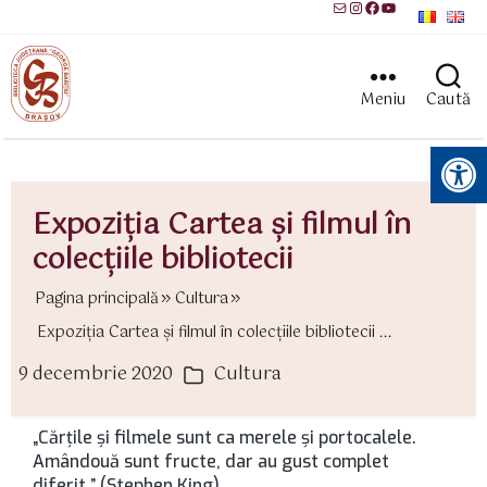
Mail
Instagram
Facebook
YouTube
Meniu
Caută
Instrumente pentru accesibilitate
Expoziția Cartea și filmul în
colecțiile bibliotecii
Pagina principală
Cultura
Expoziția Cartea și filmul în colecțiile bibliotecii ...
9 decembrie 2020
Cultura
ată
Categorii
rticol
„Cărțile și filmele sunt ca merele și portocalele.
Amândouă sunt fructe, dar au gust complet
diferit.” (Stephen King)