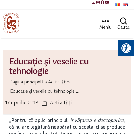
Mail
Instagram
Facebook
YouTube
Meniu
Caută
Instrumente pentru accesibilitate
Educaţie şi veselie cu
tehnologie
Pagina principală
Activităţi
Educaţie şi veselie cu tehnologie ...
17 aprilie 2018
Activităţi
ată
Categorii
rticol
,,Pentru că aplic principiul:
învățarea e descoperire
,
că nu are legătură neapărat cu școala, ci se produce
oricând, oriunde, tot timpul, scriu cu bucurie că