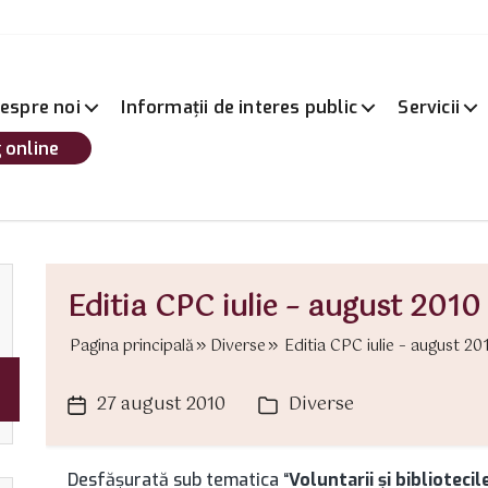
espre noi
Informații de interes public
Servicii
 online
Editia CPC iulie – august 2010
Pagina principală
Diverse
Editia CPC iulie – august 201
27 august 2010
Diverse
Dată
Categorii
articol
Desfăşurată sub tematica “
Voluntarii şi bibliotec