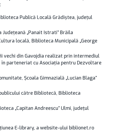
:
iblioteca Publică Locală Grădiştea, judeţul
 Judeţeană „Panait Istrati” Brăila
ultura locală, Biblioteca Municipală „George
i vechi din Gavojdia realizat prin intermediul
 în parteneriat cu Asociaţia pentru Dezvoltare
comunitate, Şcoala Gimnazială „Lucian Blaga”
licului către Bibliotecă, Biblioteca
iblioteca „Capitan Andreescu” Ulmi, judeţul
ţiunea E-library, a website-ului biblionet.ro