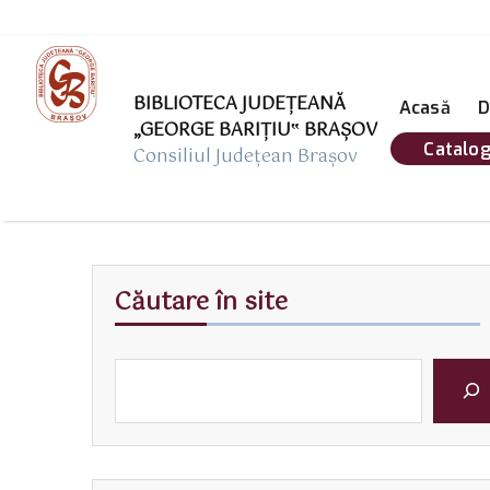
BIBLIOTECA JUDEȚEANĂ
Acasă
D
„GEORGE BARIŢIU‟ BRAŞOV
Catalog
Consiliul Județean Brașov
Căutare în site