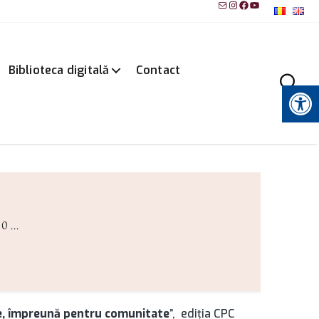
Mail
Instagram
Facebook
YouTube
Biblioteca digitală
Contact
Instrumente pentru accesibilitate
0 ...
ile, împreună pentru comunitate
”, ediţia CPC