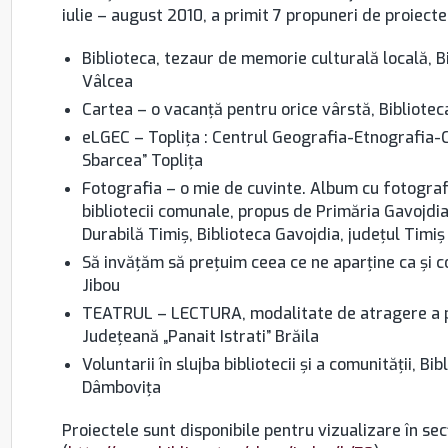
iulie – august 2010, a primit 7 propuneri de proiecte
Biblioteca, tezaur de memorie culturală locală, B
Vâlcea
Cartea – o vacanţă pentru orice vârstă, Biblioteca
eLGEC – Topliţa : Centrul Geografia-Etnografia-C
Sbarcea” Topliţa
Fotografia – o mie de cuvinte. Album cu fotografi
bibliotecii comunale, propus de Primăria Gavojdia
Durabilă Timiş, Biblioteca Gavojdia, judeţul Timiş
Să invăţăm să preţuim ceea ce ne aparţine ca şi 
Jibou
TEATRUL – LECTURA, modalitate de atragere a pub
Judeţeană „Panait Istrati” Brăila
Voluntarii în slujba bibliotecii şi a comunităţii, B
Dâmboviţa
Proiectele sunt disponibile pentru vizualizare în sec