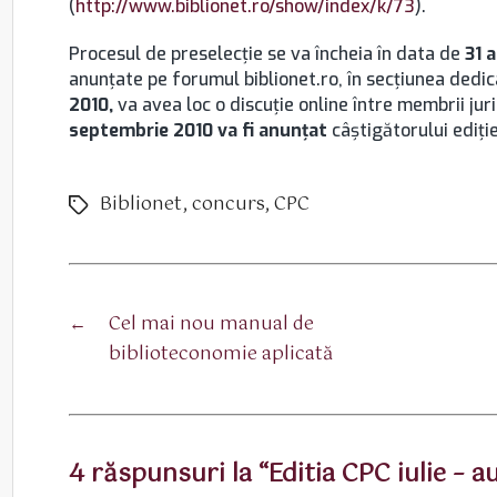
(
http://www.biblionet.ro/show/index/k/73
).
Procesul de preselecţie se va încheia în data de
31 
anunţate pe forumul biblionet.ro, în secţiunea dedic
2010,
va avea loc o discuţie online între membrii juriul
septembrie 2010
va fi anunţat
câştigătorului ediţie
Biblionet
,
concurs
,
CPC
Etichete
←
Cel mai nou manual de
biblioteconomie aplicată
4 răspunsuri la “Editia CPC iulie – 