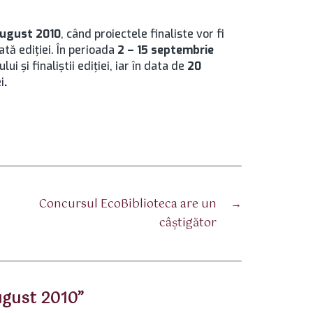
august 2010
, când proiectele finaliste vor fi
ată ediţiei. În perioada
2 – 15 septembrie
ui şi finaliştii ediţiei, iar în data de
20
i
.
Concursul EcoBiblioteca are un
→
câştigător
august 2010”