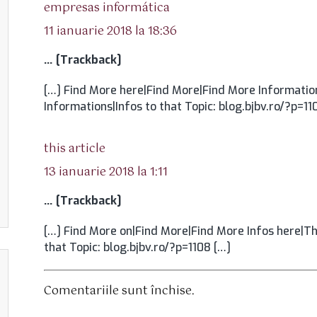
spune:
empresas informática
11 ianuarie 2018 la 18:36
… [Trackback]
[…] Find More here|Find More|Find More Informatio
Informations|Infos to that Topic: blog.bjbv.ro/?p=11
spune:
this article
13 ianuarie 2018 la 1:11
… [Trackback]
[…] Find More on|Find More|Find More Infos here|Th
that Topic: blog.bjbv.ro/?p=1108 […]
Comentariile sunt închise.