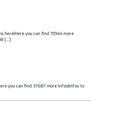
ns here|Here you can find 19944 more
08 […]
ere you can find 37687 more Infos|Infos to