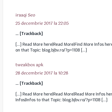
spune:
iraaqi Seo
25 decembrie 2017 la 22:05
… [Trackback]
[…] Read More here|Read More|Find More Infos here
on that Topic: blog.bjbv.ro/?p=1108 […]
spune:
tweakbox apk
28 decembrie 2017 la 10:28
… [Trackback]
[…] Read More here|Read More|Read More Infos here
Infos|Infos to that Topic: blog.bjbv.ro/?p=1108 […]