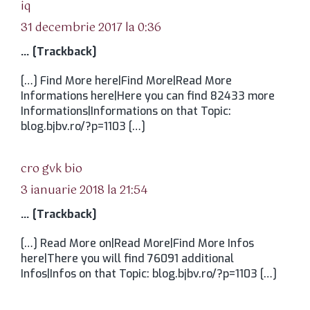
spune:
iq
31 decembrie 2017 la 0:36
… [Trackback]
[…] Find More here|Find More|Read More
Informations here|Here you can find 82433 more
Informations|Informations on that Topic:
blog.bjbv.ro/?p=1103 […]
spune:
cro gvk bio
3 ianuarie 2018 la 21:54
… [Trackback]
[…] Read More on|Read More|Find More Infos
here|There you will find 76091 additional
Infos|Infos on that Topic: blog.bjbv.ro/?p=1103 […]