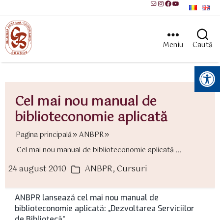
Mail
Instagram
Facebook
YouTube
Meniu
Caută
Instrumente pentru accesibilitate
Cel mai nou manual de
biblioteconomie aplicată
Pagina principală
ANBPR
Cel mai nou manual de biblioteconomie aplicată ...
24 august 2010
ANBPR
,
Cursuri
ată
Categorii
rticol
ANBPR lansează cel mai nou manual de
biblioteconomie aplicată: „Dezvoltarea Serviciilor
de Bibliotecă”