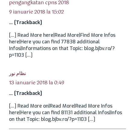
spune:
pengangkatan cpns 2018
9 ianuarie 2018 la 15:02
… [Trackback]
[…] Read More here|Read More|Find More Infos
here|Here you can find 77838 additional
Infos|Informations on that Topic: blog.bjbv.ro/?
p=1103 […]
spune:
نظام نور
13 ianuarie 2018 la 0:49
… [Trackback]
[…] Read More on|Read More|Read More Infos
here|Here you can find 81131 additional Infos|Infos
on that Topic: blog.bjbv.ro/?p=1103 […]