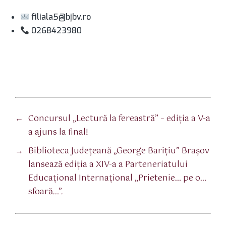
filiala5@bjbv.ro
0268423980
←
Concursul „Lectură la fereastră” – ediția a V-a
a ajuns la final!
→
Biblioteca Judeţeană „George Bariţiu” Braşov
lansează ediția a XIV-a a Parteneriatului
Educațional Internațional „Prietenie… pe o…
sfoară…”.