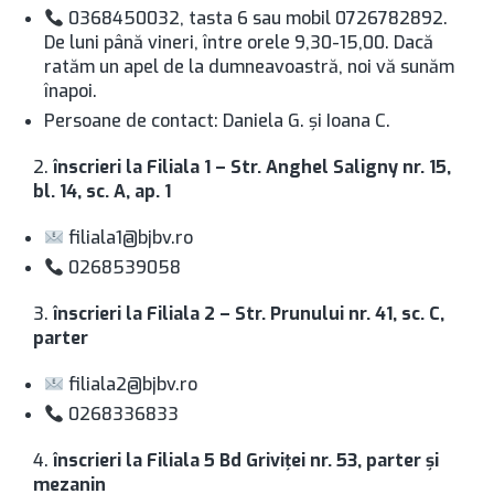
0368450032, tasta 6 sau mobil 0726782892.
De luni până vineri, între orele 9,30-15,00. Dacă
ratăm un apel de la dumneavoastră, noi vă sunăm
înapoi.
Persoane de contact: Daniela G. și Ioana C.
2.
înscrieri la Filiala 1 –
Str. Anghel Saligny nr. 15,
bl. 14, sc. A, ap. 1
filiala1@bjbv.ro
0268539058
3.
înscrieri la Filiala 2
– Str. Prunului nr. 41, sc. C,
parter
filiala2@bjbv.ro
0268336833
4.
înscrieri la Filiala 5 Bd Griviţei nr. 53, parter şi
mezanin