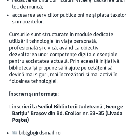
redactarea unui Curriculum Vitae și căutarea unui
loc de muncă;
accesarea serviciilor publice online și plata taxelor
și impozitelor.
Cursurile sunt structurate în module dedicate
utilizării tehnologiei în viața personală,
profesională și civică, având ca obiectiv
dezvoltarea unor competențe digitale esențiale
pentru societatea actuală. Prin această inițiativă,
biblioteca își propune să îi ajute pe cetățeni să
devină mai siguri, mai încrezători și mai activi în
folosirea tehnologiei.
Înscrieri și informații:
înscrieri la Sediul Bibliotecii Județeană „George
Barițiu” Brașov din Bd. Eroilor nr. 33–35 (Livada
Poștei)
biblgb@rdsmail.ro