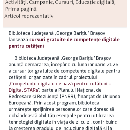
Activităţi
,
Campanie
,
Cursuri
,
Educaţie digitală
,
rticol
ategorii
Prima pagină
Articol reprezentativ
Biblioteca Județeană „George Barițiu” Brașov
lansează
cursuri gratuite de competențe digitale
pentru cetățeni
Biblioteca Județeană „George Barițiu” Brașov
anunță demararea, începând cu luna ianuarie 2026,
a cursurilor gratuite de competențe digitale pentru
cetățeni, organizate în cadrul proiectului
„
Competențe digitale de bază pentru cetățeni –
Digital STARs
”, parte a Planului Național de
Redresare și Reziliență (PNRR), finanțat de Uniunea
Europeană. Prin acest program, biblioteca
urmărește sprijinirea persoanelor care doresc să
dobândească abilități esențiale pentru utilizarea
tehnologiei digitale în viața de zi cu zi, contribuind
la creșterea gradului de incluziune digitală și la