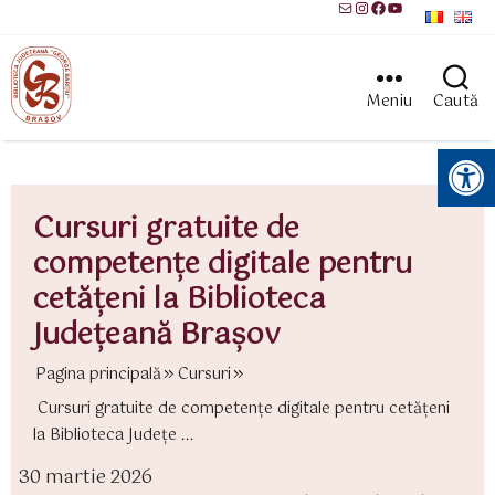
Mail
Instagram
Facebook
YouTube
Meniu
Caută
Instrumente pentru accesibilitate
Cursuri gratuite de
competenţe digitale pentru
cetăţeni la Biblioteca
Judeţeană Braşov
Pagina principală
Cursuri
Cursuri gratuite de competenţe digitale pentru cetăţeni
la Biblioteca Judeţe ...
30 martie 2026
ată