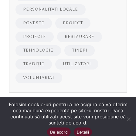
PERSONALITATI LOCALE
POVESTE
PROIECT
PROIECTE
RESTAURARE
TEHNOLOGIE
TINERI
TRADIȚIE
UTILIZATORI
VOLUNTARIAT
Folosim cookie-uri pentru a ne asigura că vă oferim
cea mai bună experiență pe site-ul nostru. Dacă
continuați să utilizați acest site vom presupune că
sunteți de acord.
Copyright
©
2026
Biblioteca Județeană
Sus
↑
De acord
Detalii