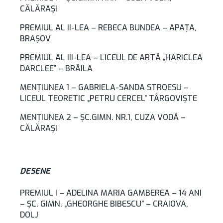
CĂLĂRAȘI
PREMIUL AL II-LEA – REBECA BUNDEA – APAŢA,
BRAŞOV
PREMIUL AL III-LEA – LICEUL DE ARTĂ „HARICLEA
DARCLEE” – BRĂILA
MENŢIUNEA 1 – GABRIELA-SANDA STROESU –
LICEUL TEORETIC „PETRU CERCEL” TÂRGOVIŞTE
MENŢIUNEA 2 – ŞC.GIMN. NR.1, CUZA VODĂ –
CĂLĂRAȘI
DESENE
PREMIUL I – ADELINA MARIA GAMBEREA – 14 ANI
– ŞC. GIMN. „GHEORGHE BIBESCU” – CRAIOVA,
DOLJ