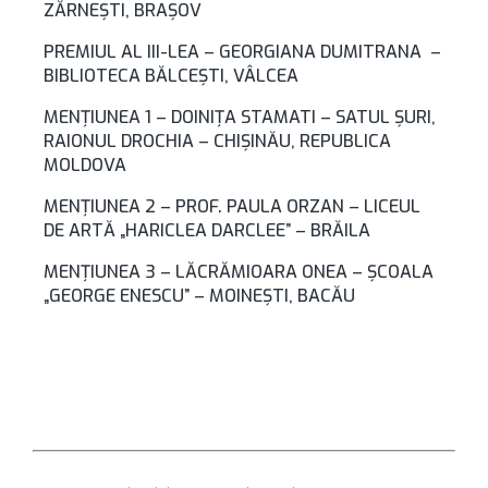
ZĂRNEŞTI, BRAŞOV
PREMIUL AL III-LEA – GEORGIANA DUMITRANA –
BIBLIOTECA BĂLCEŞTI, VÂLCEA
MENŢIUNEA 1 – DOINIŢA STAMATI – SATUL ŞURI,
RAIONUL DROCHIA – CHIŞINĂU, REPUBLICA
MOLDOVA
MENŢIUNEA 2 – PROF. PAULA ORZAN – LICEUL
DE ARTĂ „HARICLEA DARCLEE” – BRĂILA
MENŢIUNEA 3 – LĂCRĂMIOARA ONEA – ŞCOALA
„GEORGE ENESCU” – MOINEŞTI, BACĂU