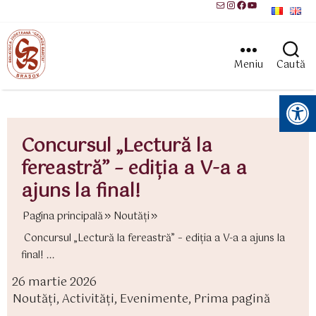
Mail
Instagram
Facebook
YouTube
Meniu
Caută
Instrumente pentru accesibilitate
Concursul „Lectură la
fereastră” – ediția a V-a a
ajuns la final!
Pagina principală
Noutăți
Concursul „Lectură la fereastră” – ediția a V-a a ajuns la
final! ...
26 martie 2026
ată
Noutăți
,
Activităţi
,
Evenimente
,
Prima pagină
rticol
ategorii