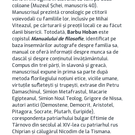
coloane (Muzeul Şchei, manuscris 40).
Manuscrisul prezintă cronologic pe ctitorii
voievodali cu familiile lor, inclusiv pe Mihai
Viteazul, pe cărturarii şi preoţii locali ce au făcut
danii bisericii. Totodată,
Barbu Hoban
este
copistul
Manualului de filosofie
, identificat pe
baza însemnărilor autografe despre familia sa,
manual ce oferă informaţii despre munca sa de
dascăl şi despre conţinutul învăţământului.
Compus din trei părţi, în slavonă şi greacă,
manuscrisul expune în prima sa parte după
metoda florilegiului noţiuni etice, viciile umane,
virtuţile sufleteşti şi trupeşti, extrase din Petru
Damaschinul, Simion Metafrastul, Macarie
Egipteanul, Simion Noul Teolog, Grigore de Nissa,
autori antici (Demostene, Democrit, Aristotel,
Pitagora, Socrate, Plutarh, Euripide),
corespondenţa patriarhului bulgar Eftimie de
Târnovo din secolul al XIV-lea cu patriarhul rus
Chiprian şi călugărul Nicodim de la Tismana.