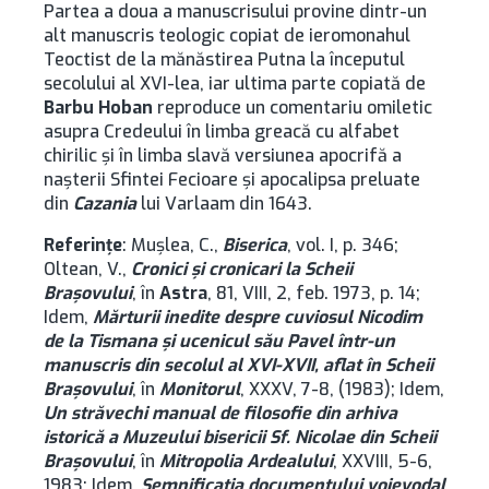
Partea a doua a manuscrisului provine dintr-un
alt manuscris teologic copiat de ieromonahul
Teoctist de la mănăstirea Putna la începutul
secolului al XVI-lea, iar ultima parte copiată de
Barbu Hoban
reproduce un comentariu omiletic
asupra Credeului în limba greacă cu alfabet
chirilic şi în limba slavă versiunea apocrifă a
naşterii Sfintei Fecioare şi apocalipsa preluate
din
Cazania
lui Varlaam din 1643.
Referinţe
: Muşlea, C.,
Biserica
, vol. I, p. 346;
Oltean, V.,
Cronici şi cronicari la Scheii
Brașovului
, în
Astra
, 81, VIII, 2, feb. 1973, p. 14;
Idem,
Mărturii inedite despre cuviosul Nicodim
de la Tismana şi ucenicul său Pavel într-un
manuscris din secolul al XVI-XVII, aflat în Scheii
Brașovului
, în
Monitorul
, XXXV, 7-8, (1983); Idem,
Un străvechi manual de filosofie din arhiva
istorică a Muzeului bisericii Sf. Nicolae din Scheii
Brașovului
, în
Mitropolia Ardealului
, XXVIII, 5-6,
1983; Idem,
Semnificaţia documentului voievodal