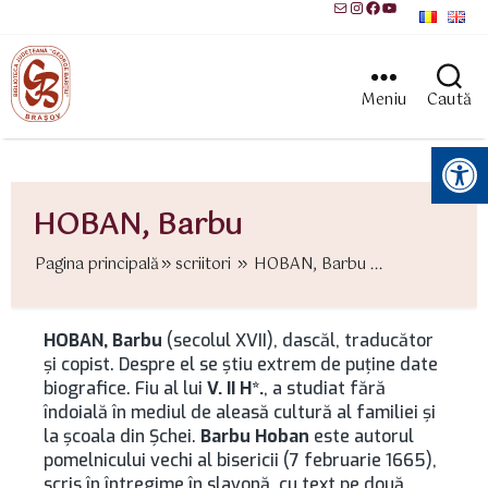
Mail
Instagram
Facebook
YouTube
Meniu
Caută
Instrumente pentru accesibilitate
HOBAN, Barbu
Pagina principală
scriitori
HOBAN, Barbu ...
HOBAN, Barbu
(secolul XVII), dascăl, traducător
şi copist. Despre el se ştiu extrem de puţine date
biografice. Fiu al lui
V. II H*.
, a studiat fără
îndoială în mediul de aleasă cultură al familiei şi
la şcoala din Şchei.
Barbu Hoban
este autorul
pomelnicului vechi al bisericii (7 februarie 1665),
scris în întregime în slavonă, cu text pe două