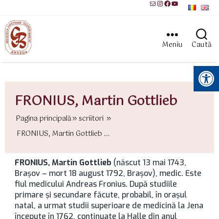
Mail
Instagram
Facebook
YouTube
Meniu
Caută
Instrumente pentru accesibilitate
FRONIUS, Martin Gottlieb
Pagina principală
scriitori
FRONIUS, Martin Gottlieb ...
FRONIUS, Martin Gottlieb
(născut 13 mai 1743,
Brașov – mort 18 august 1792, Brașov), medic. Este
fiul medicului Andreas Fronius. După studiile
primare şi secundare făcute, probabil, în oraşul
natal, a urmat studii superioare de medicină la Jena
începute în 1762, continuate la Halle din anul