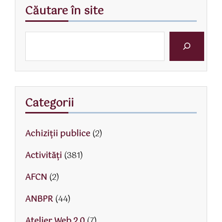
Căutare în site
Categorii
Achiziții publice
(2)
Activităţi
(381)
AFCN
(2)
ANBPR
(44)
Atelier Web 2.0
(7)