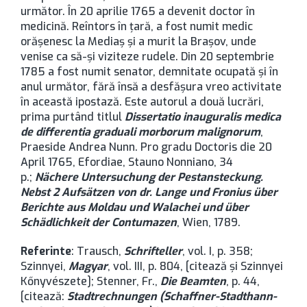
următor. În 20 aprilie 1765 a devenit doctor în
medicină. Reîntors în ţară, a fost numit medic
orăşenesc la Mediaş şi a murit la Brașov, unde
venise ca să-şi viziteze rudele. Din 20 septembrie
1785 a fost numit senator, demnitate ocupată şi în
anul următor, fără însă a desfăşura vreo activitate
în această ipostază. Este autorul a două lucrări,
prima purtând titlul
Dissertatio inauguralis medica
de differentia graduali morborum malignorum
,
Praeside Andrea Nunn. Pro gradu Doctoris die 20
April 1765, Efordiae, Stauno Nonniano, 34
p.;
Nächere Untersuchung der Pestansteckung.
Nebst 2 Aufsätzen von dr. Lange und Fronius über
Berichte aus Moldau und Walachei und über
Schädlichkeit der Contumazen
, Wien, 1789.
Referinte
: Trausch,
Schrifteller
, vol. I, p. 358;
Szinnyei,
Magyar
, vol. III, p. 804, [citează şi Szinnyei
Kőnyvészete]; Stenner, Fr.,
Die Beamten
, p. 44,
[citează:
Stadtrechnungen (Schaffner-Stadthann-