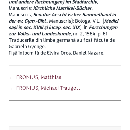
und andere Rechnungen) im Stadtarchiv
,
Manuscris;
Kirchliche Matrikel-Bücher
,
Manuscris;
Senator Aescht´ischer Sammelband in
der ev. Gym.-Bibl.
, Manuscris]; Bologa, V.L., [
Medici
saşi în sec. XVIII şi încep. sec. XIX
], în
Forschungen
zur Volks- und Landeskunde
, nr. 2, 1964, p. 61.
Traducerile din limba germană au fost făcute de
Gabriela Gyenge.
Fișă întocmită de Elvira Oros, Daniel Nazare.
←
FRONIUS, Matthias
→
FRONIUS, Michael Traugott