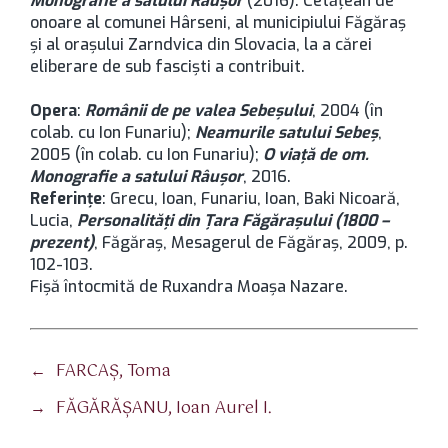
Monografie a satului Râuşor
(2016). Cetăţean de
onoare al comunei Hârseni, al municipiului Făgăraș
şi al oraşului Zarndvica din Slovacia, la a cărei
eliberare de sub fascişti a contribuit.
Opera
:
Românii de pe valea Sebeşului
, 2004 (în
colab. cu Ion Funariu);
Neamurile satului Sebeş
,
2005 (în colab. cu Ion Funariu);
O viaţă de om.
Monografie a satului Râuşor
, 2016.
Referințe
: Grecu, Ioan, Funariu, Ioan, Baki Nicoară,
Lucia,
Personalități din Țara Făgărașului (1800 –
prezent)
, Făgăraș, Mesagerul de Făgăraș, 2009, p.
102-103.
Fișă întocmită de Ruxandra Moașa Nazare.
←
FARCAŞ, Toma
→
FĂGĂRĂŞANU, Ioan Aurel I.