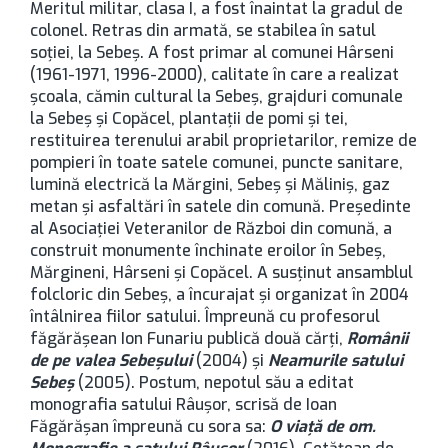
Meritul militar, clasa I, a fost înaintat la gradul de
colonel. Retras din armată, se stabilea în satul
soţiei, la Sebeş. A fost primar al comunei Hârseni
(1961-1971, 1996-2000), calitate în care a realizat
şcoala, cămin cultural la Sebeş, grajduri comunale
la Sebeş şi Copăcel, plantaţii de pomi şi tei,
restituirea terenului arabil proprietarilor, remize de
pompieri în toate satele comunei, puncte sanitare,
lumină electrică la Mărgini, Sebeş şi Măliniş, gaz
metan şi asfaltări în satele din comună. Preşedinte
al Asociaţiei Veteranilor de Război din comună, a
construit monumente închinate eroilor în Sebeş,
Mărgineni, Hârseni şi Copăcel. A susţinut ansamblul
folcloric din Sebeş, a încurajat şi organizat în 2004
întâlnirea fiilor satului. Împreună cu profesorul
făgărăşean Ion Funariu publică două cărţi,
Românii
de pe valea Sebeşului
(2004) şi
Neamurile satului
Sebeş
(2005). Postum, nepotul său a editat
monografia satului Râuşor, scrisă de Ioan
Făgărăşan împreună cu sora sa:
O viaţă de om.