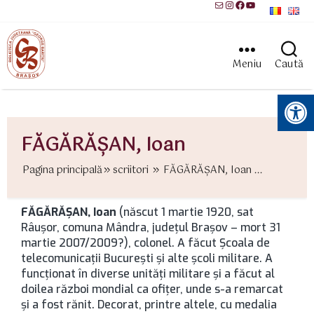
Mail
Instagram
Facebook
YouTube
Meniu
Caută
Instrumente pentru accesibilitate
FĂGĂRĂŞAN, Ioan
Pagina principală
scriitori
FĂGĂRĂŞAN, Ioan ...
FĂGĂRĂŞAN, Ioan
(născut 1 martie 1920, sat
Râuşor, comuna Mândra, județul Brașov – mort 31
martie 2007/2009?), colonel. A făcut Şcoala de
telecomunicaţii București şi alte şcoli militare. A
funcţionat în diverse unităţi militare şi a făcut al
doilea război mondial ca ofiţer, unde s-a remarcat
şi a fost rănit. Decorat, printre altele, cu medalia