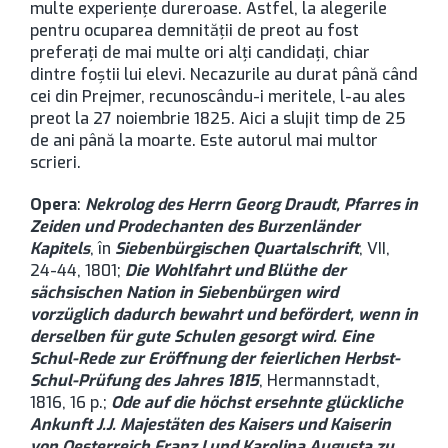
multe experienţe dureroase. Astfel, la alegerile
pentru ocuparea demnităţii de preot au fost
preferaţi de mai multe ori alţi candidaţi, chiar
dintre foştii lui elevi. Necazurile au durat până când
cei din Prejmer, recunoscându-i meritele, l-au ales
preot la 27 noiembrie 1825. Aici a slujit timp de 25
de ani până la moarte. Este autorul mai multor
scrieri.
Opera
:
Nekrolog des Herrn Georg Draudt, Pfarres in
Zeiden und Prodechanten des Burzenländer
Kapitels
, în
Siebenbürgischen Quartalschrift
, VII,
24-44, 1801;
Die Wohlfahrt und Blüthe der
sächsischen Nation in Siebenbürgen wird
vorzüglich dadurch bewahrt und befördert, wenn in
derselben für gute Schulen gesorgt wird. Eine
Schul-Rede zur Eröffnung der feierlichen Herbst-
Schul-Prüfung des Jahres 1815
, Hermannstadt,
1816, 16 p.;
Ode auf die höchst ersehnte glückliche
Ankunft J.J. Majestäten des Kaisers und Kaiserin
von Oesterreich Franz I und Karolina Augusta zu