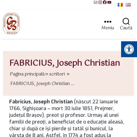
Mail
Instagram
Facebook
YouTube
Meniu
Caută
Instrumente pentru accesibilitate
FABRICIUS, Joseph Christian
Pagina principală
scriitori
FABRICIUS, Joseph Christian ...
Fabricius, Joseph Christian
(născut 22 ianuarie
1766, Sighişoara – mort 30 iulie 1851, Prejmer,
județul Brașov), preot și profesor. Urmaş al unei
familii de preoţi, a beneficiat de o educaţie aleasă,
chiar şi după ce îşi pierde şi tatăl şi bunicul, la
vârsta de 8 ani. Astfel, în 1774 a fost adus la