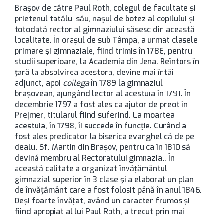
Brașov de către Paul Roth, colegul de facultate şi
prietenul tatălui său, naşul de botez al copilului şi
totodată rector al gimnaziului săsesc din această
localitate. În oraşul de sub Tâmpa, a urmat clasele
primare şi gimnaziale, fiind trimis în 1786, pentru
studii superioare, la Academia din Jena. Reîntors în
ţară la absolvirea acestora, devine mai întâi
adjunct, apoi
collega
în 1789 la gimnaziul
braşovean, ajungând lector al acestuia în 1791. În
decembrie 1797 a fost ales ca ajutor de preot în
Prejmer, titularul fiind suferind. La moartea
acestuia, în 1798, îi succede în funcţie. Curând a
fost ales predicator la biserica evanghelică de pe
dealul Sf. Martin din Brașov, pentru ca în 1810 să
devină membru al Rectoratului gimnazial. În
această calitate a organizat învăţământul
gimnazial superior în 3 clase şi a elaborat un plan
de învăţământ care a fost folosit până în anul 1846.
Deşi foarte învăţat, având un caracter frumos şi
fiind apropiat al lui Paul Roth, a trecut prin mai