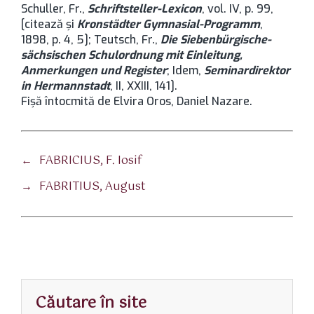
Schuller, Fr.,
Schriftsteller-Lexicon
, vol. IV, p. 99,
[citează şi
Kronstädter Gymnasial-Programm
,
1898, p. 4, 5]; Teutsch, Fr.,
Die Siebenbürgische-
sächsischen Schulordnung mit Einleitung,
Anmerkungen und Register
; Idem,
Seminardirektor
in Hermannstadt
, II, XXIII, 141].
Fișă întocmită de Elvira Oros, Daniel Nazare.
←
FABRICIUS, F. Iosif
→
FABRITIUS, August
Căutare în site