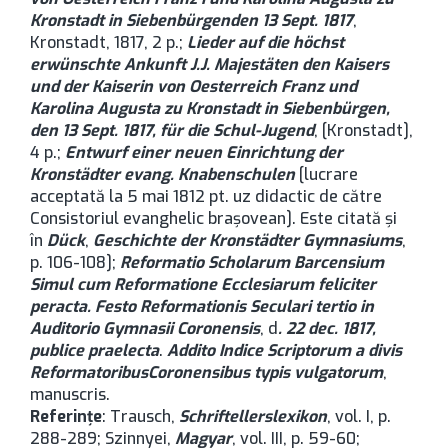
Kronstadt in Siebenbürgen
den 13 Sept. 1817
,
Kronstadt, 1817, 2 p.;
Lieder auf die höchst
erwünschte Ankunft J.J. Majestäten den Kaisers
und der Kaiserin von Oesterreich Franz und
Karolina Augusta zu Kronstadt in Siebenbürgen,
den 13 Sept. 1817, für die Schul-Jugend
, [Kronstadt],
4 p.;
Entwurf einer neuen Einrichtung der
Kronstädter evang. Knabenschulen
[lucrare
acceptată la 5 mai 1812 pt. uz didactic de către
Consistoriul evanghelic braşovean]. Este citată şi
în
Dück
,
Geschichte der Kronstädter Gymnasiums
,
p. 106-108];
Reformatio Scholarum Barcensium
Simul cum Reformatione Ecclesiarum feliciter
peracta. Festo Reformationis Seculari tertio in
Auditorio Gymnasii Coronensis
, d
. 22 dec. 1817,
publice praelecta
.
Addito Indice Scriptorum a divis
Reformatoribus
Coronensibus typis vulgatorum
,
manuscris.
Referinţe
: Trausch,
Schriftellerslexikon
, vol. I, p.
288-289; Szinnyei,
Magyar
, vol. III, p. 59-60;