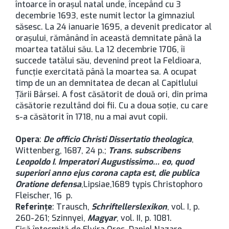
întoarce în oraşul natal unde, începând cu 3
decembrie 1693, este numit lector la gimnaziul
săsesc. La 24 ianuarie 1695, a devenit predicator al
oraşului, rămânând în această demnitate până la
moartea tatălui său. La 12 decembrie 1706, îi
succede tatălui său, devenind preot la Feldioara,
funcţie exercitată până la moartea sa. A ocupat
timp de un an demnitatea de decan al Capitlului
Ţării Bârsei. A fost căsătorit de două ori, din prima
căsătorie rezultând doi fii. Cu a doua soţie, cu care
s-a căsătorit în 1718, nu a mai avut copii.
Opera
:
De officio Christi Dissertatio theologica
,
Wittenberg, 1687, 24 p.;
Trans. subscribens
Leopoldo I. Imperatori Augustissimo… eo, quod
superiori anno ejus corona capta est, die publica
Oratione defensa
,Lipsiae,1689 typis Christophoro
Fleischer, 16 p.
Referinţe
: Trausch,
Schriftellerslexikon
, vol. I, p.
260-261; Szinnyei,
Magyar
, vol. II, p. 1081.