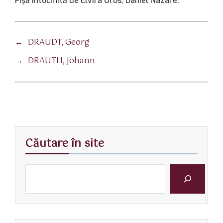
Fișă întocmită de Elvira Oros, Daniel Nazare.
←
DRAUDT, Georg
→
DRAUTH, Johann
Căutare în site