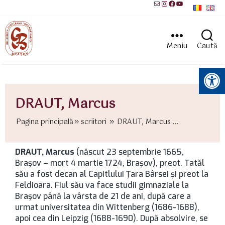
Mail
Instagram
Facebook
YouTube
Meniu
Caută
Instrumente pentru accesibilitate
DRAUT, Marcus
Pagina principală
scriitori
DRAUT, Marcus ...
DRAUT, Marcus
(născut 23 septembrie 1665,
Brașov – mort 4 martie 1724, Brașov), preot. Tatăl
său a fost decan al Capitlului Ţara Bârsei şi preot la
Feldioara. Fiul său va face studii gimnaziale la
Brașov până la vârsta de 21 de ani, după care a
urmat universitatea din Wittenberg (1686-1688),
apoi cea din Leipzig (1688-1690). După absolvire, se