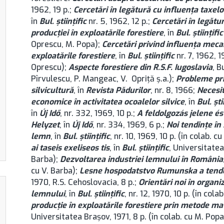
1962, 19 p.;
Cercetări în legătură cu influenţa taxelo
în
Bul. ştiinţific
nr. 5, 1962, 12 p.;
Cercetări în legătu
producţiei în exploatările forestiere
, în
Bul. ştiinţific
Oprescu, M. Popa);
Cercetări privind influenţa mecan
exploatările forestiere
, în
Bul. ştiinţific
nr. 7, 1962, 19
Oprescu);
Aspecte forestiere din R.S.F. Iugoslavia
, B
Pîrvulescu, P. Mangeac, V. Opriţă ş.a.);
Probleme pri
silvicultură
, în
Revista Pădurilor
, nr. 8, 1966;
Necesit
economice în activitatea ocoalelor silvice
, în
Bul. şti
în
Új Idő
, nr. 332, 1969, 10 p.;
A feldolgozás jelene és
Helyzet
, în
Új Idő
, nr. 334, 1969, 6 p.;
Noi tendinţe în
lemn
, în
Bul. ştiinţific
, nr. 10, 1969, 10 p. (în colab. c
ai taseis exeliseos tis
, în
Bul. ştiinţific
, Universitatea 
Barba);
Dezvoltarea industriei lemnului în România
cu V. Barba);
Lesne hospodatstvo Rumunska a tende
1970, R.S. Cehoslovacia, 8 p.;
Orientări noi în organi
lemnului
, în
Bul. ştiinţific
, nr. 12, 1970, 10 p. (în cola
producţie în exploatările forestiere prin metode m
Universitatea Brașov, 1971, 8 p. (în colab. cu M. Popa