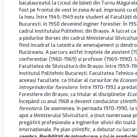
bacalaureatul la Liceul de băieţi din Turnu Măgurel
fost pe frontul de vest în zona Arad, împreună cu ele
la Ineu. Între 1945-1949 este student al Facultăţii de
București, în 1950 devenind inginer forestier. În 1957
cadrul Institutului Politehnic din Brașov. A lucrat c
a pădurilor Borsec din cadrul Ministerului Silvicultur
fiind încadrat la catedra de amenajament și dendr
Rucăreanu. A parcurs astfel treptele de asistent (1
conferenţiar (1960-1969) şi profesor (1969-1990), 
Facultatea de Silvicultură din Brașov. Între 1959-19
Institutul Politehnic București, Facultatea Tehnico
aceeaşi facultate, ca titular al cursurilor de
Economi
întreprinderilor forestiere
. Între 1970-1992 a predat
Forestiere din Brașov, ca titular al disciplinelor
Econ
Începând cu anul 1968 a devenit conducător ştiinţifi
forestieră
. De asemenea, în perioada 1970-1990, la s
apoi a Ministerului Silviculturii, a ţinut numeroase p
pregătirii profesionale a inginerilor silvici din toat
internaţionale. Pe plan ştiinţific, a debutat cu lucra
cembra. Posibilităţi de introducere a lui în producţie