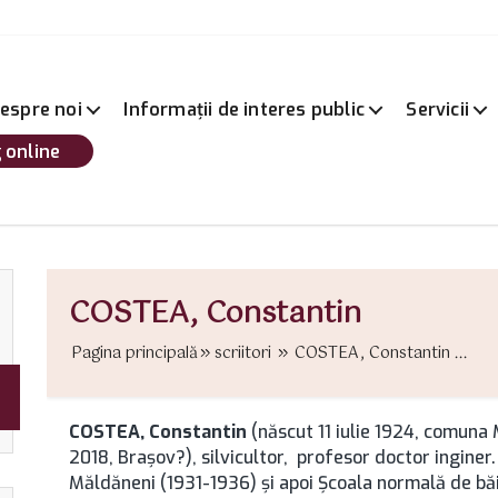
espre noi
Informații de interes public
Servicii
 online
COSTEA, Constantin
Pagina principală
scriitori
COSTEA, Constantin ...
COSTEA, Constantin
(născut 11 iulie 1924, comuna
2018, Brașov?), silvicultor, profesor doctor inginer
Măldăneni (1931-1936) şi apoi Şcoala normală de băi