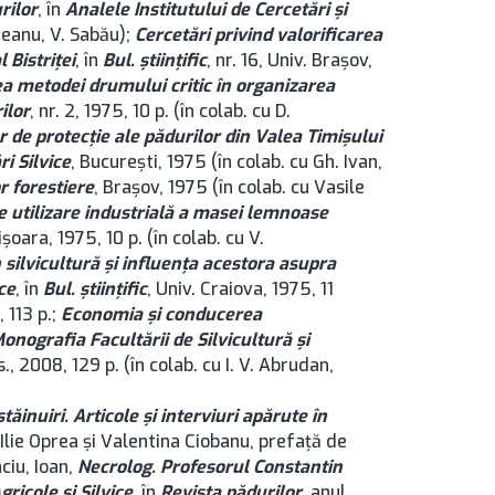
rilor
, în
Analele Institutului de Cercetări și
ăreanu, V. Sabău);
Cercetări privind valorificarea
 Bistriţei
, în
Bul. ştiinţific
, nr. 16, Univ. Brașov,
a metodei drumului critic în organizarea
ilor
, nr. 2, 1975, 10 p. (în colab. cu D.
lor de protecţie ale pădurilor din Valea Timişului
i Silvice
, București, 1975 (în colab. cu Gh. Ivan,
r forestiere
, Brașov, 1975 (în colab. cu Vasile
de utilizare industrială a masei lemnoase
işoara, 1975, 10 p. (în colab. cu V.
n silvicultură şi influenţa acestora asupra
ce
, în
Bul. ştiinţific
, Univ. Craiova, 1975, 11
, 113 p.;
Economia și conducerea
onografia Facultării de Silvicultură și
., 2008, 129 p. (în colab. cu I. V. Abrudan,
tăinuiri. Articole și interviuri apărute în
 Ilie Oprea și Valentina Ciobanu, prefață de
ciu, Ioan,
Necrolog. Profesorul Constantin
icole și Silvice
, în
Revista pădurilor
, anul