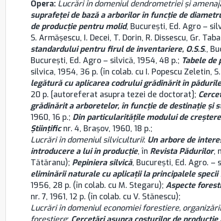
Opera:
Lucrări în domeniul dendrometriei şi amenajă
suprafeţei de bază a arborilor în funcţie de diametr
de producţie pentru molid
, București, Ed. Agro – sil
S. Armăşescu, I. Decei, T. Dorin, R. Dissescu, Gr. Tab
standardului pentru firul de inventariere, O.S.S
., B
București, Ed. Agro – silvică, 1954, 48 p.;
Tabele de 
silvica, 1954, 36 p. (în colab. cu I. Popescu Zeletin, 
legătură cu aplicarea codrului grădinărit în pădurile 
20 p. [autoreferat asupra tezei de doctorat];
Cerce
grădinărit a arboretelor, în funcţie de destinaţie şi 
1960, 16 p.;
Din particularităţile modului de creştere
Ştiinţific
nr. 4, Brașov, 1960, 18 p.;
Lucrări în domeniul silviculturii
:
Un arbore de interes
introducere a lui în producţie
, în
Revista Pădurilor
, 
Tătăranu);
Pepiniera silvică
, București, Ed. Agro. – s
eliminării naturale cu aplicaţii la principalele specii
1956, 28 p. (în colab. cu M. Stegaru);
Aspecte foresti
nr. 7, 1961, 12 p. (în colab. cu V. Stănescu);
Lucrări în domeniul economiei forestiere, organizării
forestiere
:
Cercetări asupra costurilor de producţie 