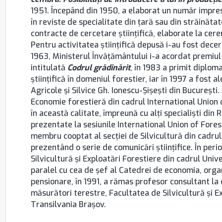
1951. Începând din 1950, a elaborat un număr impresi
în reviste de specialitate din ţară sau din străinăt
contracte de cercetare ştiinţifică, elaborate la cere
Pentru activitatea ştiinţifică depusă i-au fost decerna
1963, Ministerul Învăţământului i-a acordat premiul al
intitulată
Codrul grădinărit
, în 1983 a primit diplom
ştiinţifică în domeniul forestier, iar în 1997 a fost
Agricole şi Silvice Gh. Ionescu-Şişeşti din București
Economie forestieră din cadrul International Union
în această calitate, împreună cu alţi specialişti din
prezentate la sesiunile International Union of Fore
membru cooptat al secţiei de Silvicultură din cadrul 
prezentând o serie de comunicări ştiinţifice. În per
Silvicultură şi Exploatări Forestiere din cadrul Unive
paralel cu cea de șef al Catedrei de economia, organ
pensionare, în 1991, a rămas profesor consultant la
măsurători terestre, Facultatea de Silvicultură şi Ex
Transilvania Brașov.