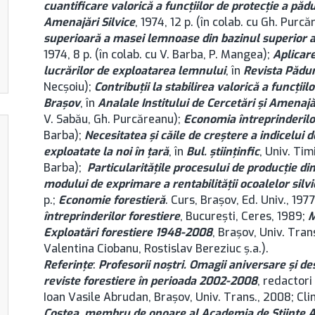
cuantificare valorică a funcţiilor de protecţie a pădu
Amenajări Silvice
, 1974, 12 p. (în colab. cu Gh. Purc
superioară a masei lemnoase din bazinul superior al
1974, 8 p. (în colab. cu V. Barba, P. Mangea);
Aplicare
lucrărilor de exploatarea lemnului
, în
Revista Pădur
Necşoiu);
Contribuţii la stabilirea valorică a funcţii
Brașov
, în
Analale Institului de Cercetări și Amenajăr
V. Sabău, Gh. Purcăreanu);
Economia întreprinderilo
Barba);
Necesitatea şi căile de creştere a indicelui 
exploatate la noi în ţară
, în
Bul. ştiinţinfic
, Univ. Tim
Barba);
Particularităţile procesului de producţie di
modului de exprimare a rentabilităţii ocoalelor silvi
p.;
Economie forestieră
. Curs, Brașov, Ed. Univ., 1977
întreprinderilor forestiere
, București, Ceres, 1989;
M
Exploatări forestiere 1948-2008
, Brașov, Univ. Trans
Valentina Ciobanu, Rostislav Bereziuc ș.a.).
Referințe
:
Profesorii noștri. Omagii aniversare și des
reviste forestiere în perioada 2002-2008
, redactori
Ioan Vasile Abrudan, Brașov, Univ. Trans., 2008; Clin
Costea, membru de onoare al Academia de Științe Agr