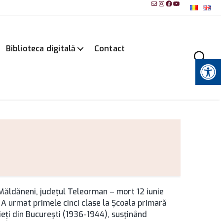
Mail
Instagram
Facebook
YouTube
Biblioteca digitală
Contact
Instrumente pentru accesibilitate
 Măldăneni, județul Teleorman – mort 12 iunie
. A urmat primele cinci clase la Şcoala primară
eţi din București (1936-1944), susţinând