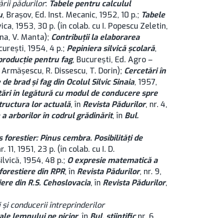
rii pădurilor
:
Tabele pentru calculul
u
, Brașov, Ed. Inst. Mecanic, 1952, 10 p.;
Tabele
vica, 1953, 30 p. (în colab. cu I. Popescu Zeletin,
ana, V. Manta);
Contribuţii la elaborarea
ucurești, 1954, 4 p.;
Pepiniera silvică școlară
,
producţie pentru fag
, București, Ed. Agro –
S. Armăşescu, R. Dissescu, T. Dorin);
Cercetări în
de brad şi fag din Ocolul Silvic Sinaia
, 1957,
tări în legătură cu modul de conducere spre
structura lor actuală
, în
Revista Pădurilor
, nr. 4,
 a arborilor în codrul grădinărit
, în
Bul.
 forestier: Pinus cembra. Posibilităţi de
nr. 11, 1951, 23 p. (în colab. cu I. D.
ilvică, 1954, 48 p.;
O expresie matematică a
 forestiere din RPR
, în
Revista Pădurilor
, nr. 9,
ere din R.S. Cehoslovacia
, în
Revista Pădurilor
,
 şi conducerii întreprinderilor
ale lemnului pe picior
, în
Bul. ştiinţific
nr. 6,