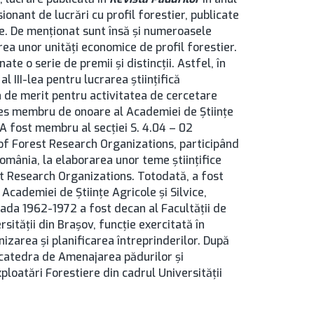
onant de lucrări cu profil forestier, publicate
ate. De menţionat sunt însă şi numeroasele
rea unor unităţi economice de profil forestier.
te o serie de premii şi distincţii. Astfel, în
 III-lea pentru lucrarea ştiinţifică
a de merit pentru activitatea de cercetare
 ales membru de onoare al Academiei de Ştiinţe
. A fost membru al secţiei S. 4.04 – 02
 of Forest Research Organizations, participând
 România, la elaborarea unor teme ştiinţifice
st Research Organizations. Totodată, a fost
Academiei de Ştiinţe Agricole şi Silvice,
ioada 1962-1972 a fost decan al Facultății de
rsității din Brașov, funcție exercitată în
izarea și planificarea întreprinderilor. După
 catedra de Amenajarea pădurilor și
ploatări Forestiere din cadrul Universității