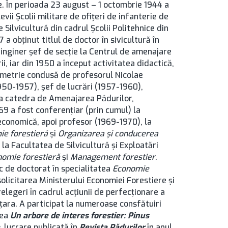
e. În perioada 23 august – 1 octombrie 1944 a
vii Şcolii militare de ofiţeri de infanterie de
 Silvicultură din cadrul Şcolii Politehnice din
 a obţinut titlul de doctor în sivicultură în
a inginer şef de secţie la Centrul de amenajare
ii, iar din 1950 a început activitatea didactică,
ometrie condusă de profesorul Nicolae
950-1957), şef de lucrări (1957-1960),
la catedra de Amenajarea Pădurilor,
69 a fost conferenţiar (prin cumul) la
-economică, apoi profesor (1969-1970), la
e forestieră
şi
Organizarea şi conducerea
 la Facultatea de Silvicultură şi Exploatări
omie forestieră
şi
Management forestier
.
c de doctorat în specialitatea
Economie
olicitarea Ministerului Economiei Forestiere şi
relegeri în cadrul acţiunii de perfecţionare a
ă ţara. A participat la numeroase consfătuiri
rea
Un arbore de interes forestier: Pinus
, lucrare publicată în
Revista Pădurilor
în anul