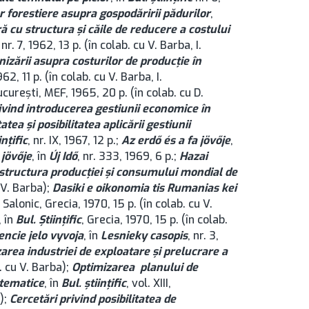
r forestiere asupra gospodăririi pădurilor
,
ră cu structura şi căile de reducere a costului
nr. 7, 1962, 13 p. (în colab. cu V. Barba, I.
izării asupra costurilor de producţie în
62, 11 p. (în colab. cu V. Barba, I.
ucurești, MEF, 1965, 20 p. (în colab. cu D.
vind introducerea gestiunii economice în
atea şi posibilitatea aplicării gestiunii
inţific
, nr. IX, 1967, 12 p.;
Az erdő és a fa jövője
,
 jövője
, în
Új Idő
, nr. 333, 1969, 6 p.;
Hazai
 structura producţiei şi consumului mondial de
u V. Barba);
Dasiki e oikonomia tis Rumanias kei
Salonic, Grecia, 1970, 15 p. (în colab. cu V.
, în
Bul. Ştiinţific
, Grecia, 1970, 15 p. (în colab.
ncie jelo vyvoja
, în
Lesnieky casopis
, nr. 3,
zarea industriei de exploatare şi prelucrare a
b. cu V. Barba);
Optimizarea planului de
atematice
, în
Bul. ştiinţific
, vol. XIII,
);
Cercetări privind posibilitatea de