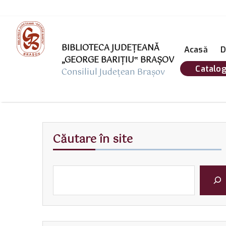
BIBLIOTECA JUDEȚEANĂ
Acasă
D
„GEORGE BARIŢIU‟ BRAŞOV
Catalog
Consiliul Județean Brașov
Căutare în site