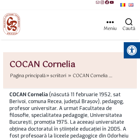
Mail
Instagram
Facebook
YouTube
Meniu
Caută
Instrumente pentru accesibilitate
COCAN Cornelia
Pagina principală
scriitori
COCAN Cornelia ...
COCAN Cornelia
(născută 11 februarie 1952, sat
Berivoi, comuna Recea, județul Brașov), pedagog,
profesor universitar. A urmat Facultatea de
filosofie, specialitatea pedagogie, Universitatea
București, promoția 1975. La aceeași universitate
obținea doctoratul în științele educației în 2005. A
fost profesoară la liceele pedagogice din Odorheiu