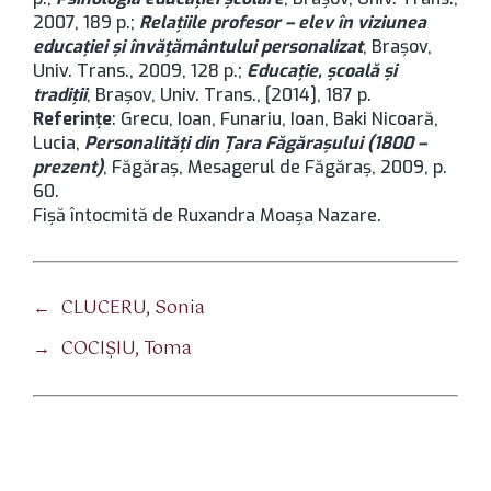
2007, 189 p.;
Relațiile profesor – elev în viziunea
educației și învățământului personalizat
, Brașov,
Univ. Trans., 2009, 128 p.;
Educație, școală și
tradiții
, Brașov, Univ. Trans., [2014], 187 p.
Referințe
: Grecu, Ioan, Funariu, Ioan, Baki Nicoară,
Lucia,
Personalități din Țara Făgărașului (1800 –
prezent)
, Făgăraș, Mesagerul de Făgăraș, 2009, p.
60.
Fișă întocmită de Ruxandra Moașa Nazare.
←
CLUCERU, Sonia
→
COCIȘIU, Toma