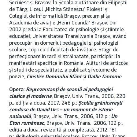
Secuiesc și Brașov, la Școala ajutătoare din Filipeștii
de Târg, Liceul „Nichita Stănescu” Ploiești și
Colegiul de informatică Brașov, precum și la
Academia de aviație „Henri Coandă” Brașov. Din
2002 predă la Facultatea de psihologie și științele
educației, Universitatea Transilvania Brașov, având
preocupări în domeniul pedagogiei și psihologiei
școlare, copii cu dificultăți de învățare. Stagii de
perfecționare în țară și străinătate, participări la
manifestări specifice în România. Alături de articole
și studii de specialitate, a publicat și volume de
poezie,
Cinstire Domnului Sfânt
și
Dalbe fantome
.
Opera
:
Reprezentanți de seamă ai pedagogiei
clasice și moderne
, Brașov, Univ. Trans., 2006, 220
p., ediția a doua, 2007, 248 p.;
Școlile grănicerești
conduse de David Urs – un moment de istorie
națională
, Brașov, Univ. Trans., 2006, 312 p.;
Un
Eton românesc
, Brașov, Univ. Trans., 2006, 102 p.,
ediția a doua, revizuită și completată, 2012, 181
p.;
Psihologia educației școlare
, Brașov, Univ. Trans.,