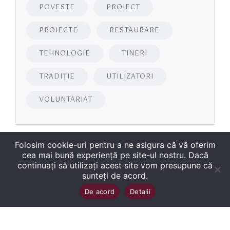
POVESTE
PROIECT
PROIECTE
RESTAURARE
TEHNOLOGIE
TINERI
TRADIȚIE
UTILIZATORI
VOLUNTARIAT
Folosim cookie-uri pentru a ne asigura că vă oferim
cea mai bună experiență pe site-ul nostru. Dacă
continuați să utilizați acest site vom presupune că
sunteți de acord.
Copyright
©
2026
Biblioteca Județeană
Sus
↑
De acord
Detalii
„George Bariţiu‟ Braşov
. Toate drepturile sunt
rezervate.
Site dezvoltat de WMT
.