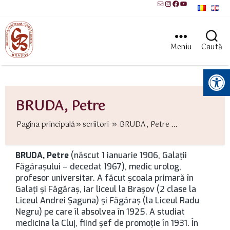
Mail
Instagram
Facebook
YouTube
Meniu
Caută
Instrumente pentru accesibilitate
BRUDA, Petre
Pagina principală
scriitori
BRUDA, Petre ...
BRUDA, Petre
(născut 1 ianuarie 1906, Galații
Făgărașului – decedat 1967), medic urolog,
profesor universitar. A făcut școala primară în
Galați și Făgăraș, iar liceul la Brașov (2 clase la
Liceul Andrei Șaguna) și Făgăraș (la Liceul Radu
Negru) pe care îl absolvea în 1925. A studiat
medicina la Cluj, fiind șef de promoție în 1931. În