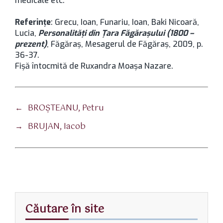
medicale etc.
Referințe
: Grecu, Ioan, Funariu, Ioan, Baki Nicoară,
Lucia,
Personalități din Țara Făgărașului (1800 –
prezent)
, Făgăraș, Mesagerul de Făgăraș, 2009, p.
36-37.
Fișă întocmită de Ruxandra Moașa Nazare.
←
BROŞTEANU, Petru
→
BRUJAN, Iacob
Căutare în site