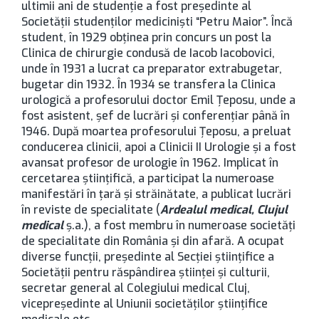
ultimii ani de studenție a fost președinte al
Societății studenților mediciniști “Petru Maior”. Încă
student, în 1929 obținea prin concurs un post la
Clinica de chirurgie condusă de Iacob Iacobovici,
unde în 1931 a lucrat ca preparator extrabugetar,
bugetar din 1932. În 1934 se transfera la Clinica
urologică a profesorului doctor Emil Țeposu, unde a
fost asistent, șef de lucrări și conferențiar până în
1946. După moartea profesorului Țeposu, a preluat
conducerea clinicii, apoi a Clinicii II Urologie și a fost
avansat profesor de urologie în 1962. Implicat în
cercetarea științifică, a participat la numeroase
manifestări în țară și străinătate, a publicat lucrări
în reviste de specialitate (
Ardealul medical, Clujul
medical
ș.a.), a fost membru în numeroase societăți
de specialitate din România și din afară. A ocupat
diverse funcții, președinte al Secției științifice a
Societății pentru răspândirea științei și culturii,
secretar general al Colegiului medical Cluj,
vicepreședinte al Uniunii societăților științifice