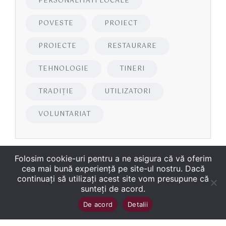
PERSONALITATI LOCALE
POVESTE
PROIECT
PROIECTE
RESTAURARE
TEHNOLOGIE
TINERI
TRADIȚIE
UTILIZATORI
VOLUNTARIAT
Folosim cookie-uri pentru a ne asigura că vă oferim
cea mai bună experiență pe site-ul nostru. Dacă
continuați să utilizați acest site vom presupune că
sunteți de acord.
Copyright
©
2026
Biblioteca Județeană
Sus
↑
De acord
Detalii
„George Bariţiu‟ Braşov
. Toate drepturile sunt