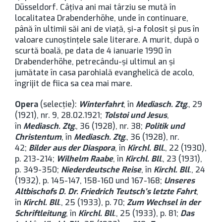
Düsseldorf. Câţiva ani mai târziu se mută în
localitatea Drabenderhöhe, unde în continuare,
până în ultimii săi ani de viaţă, şi-a folosit şi pus în
valoare cunoştinţele sale literare. A murit, după o
scurtă boală, pe data de 4 ianuarie 1990 în
Drabenderhöhe, petrecându-şi ultimul an şi
jumătate în casa parohială evanghelică de acolo,
îngrijit de fiica sa cea mai mare.
Opera
(selecţie):
Winterfahrt
, în
Mediasch. Ztg
.
, 29
(1921), nr. 9, 28.02.1921;
Tolstoi und Jesus
,
în
Mediasch. Ztg
.
, 36 (1928), nr. 38;
Politik und
Christentum
, în
Mediasch. Ztg
.
, 36 (1928), nr.
42;
Bilder aus der Diaspora
, în
Kirchl. Bll
.
, 22 (1930),
p. 213-214;
Wilhelm Raabe
, în
Kirchl. Bll
.
, 23 (1931),
p. 349-350;
Niederdeutsche Reise
, în
Kirchl. Bll
., 24
(1932), p. 145-147, 158-160 und 167-168;
Unseres
Altbischofs D. Dr. Friedrich Teutsch
’
s letzte Fahrt
,
în
Kirchl. Bll
., 25 (1933), p. 70;
Zum Wechsel in der
Schriftleitung
, în
Kirchl. Bll
., 25 (1933), p. 81;
Das