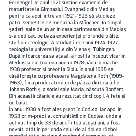
Fernengel. În anul 1921 susţine examenul de
maturitate la Gimnaziul Evanghelic din Mediaş
pentru ca apoi, între anii 1921-1923 să studieze
patru semestre de medicină în München. În timpul
şederii sale de un an în casa părintească din Mediaş
s-a dedicat, pe baza experienţei profunde trăite,
studiului teologic. A studiat între anii 1924-1927
teologia la universităţile din Viena şi Tübingen.
După întoarcerea sa acasă, a fost la început vicar în
Mediaş şi din toamna anului 1928 până în martie
1938 profesor şi preot la Sibiu. În anul 1935 se
căsătoreşte cu profesoara Magdalena Roth (1909-
1963), fiica producătorului de pânză din Cisnădie,
Johann Roth şi a soţiei sale Maria, născută Bonfert.
Din această căsnicie au rezultat cinci copii, 4 fete şi
un băiat.
În anul 1938 a fost ales preot în Codlea, iar apoi în
1953 prim-preot al comunităţii din Codlea, unde a
activat timp de 33 de ani. În toţi aceşti ani, a fost
nevoit, atât în perioada celui de al doilea război