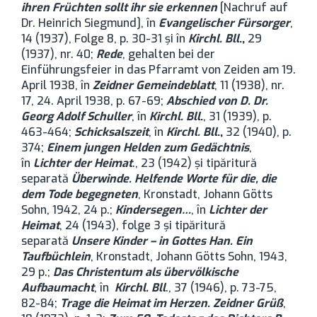
ihren Früchten sollt ihr sie erkennen
[Nachruf auf
Dr. Heinrich Siegmund], în
Evangelischer Fürsorger
,
14 (1937), Folge 8, p. 30-31 şi în
Kirchl. Bll
.,
29
(1937), nr. 40;
Rede
, gehalten bei der
Einführungsfeier in das Pfarramt von Zeiden am 19.
April 1938, în
Zeidner Gemeindeblatt
, 11 (1938), nr.
17, 24. April 1938, p. 67-69;
Abschied von D. Dr.
Georg Adolf Schuller
, în
Kirchl. Bll
.
, 31 (1939), p.
463-464;
Schicksalszeit
, în
Kirchl. Bll
.,
32 (1940), p.
374;
Einem jungen Helden zum Gedächtnis
,
în
Lichter der Heimat
., 23 (1942) şi tipăritură
separată
Überwinde. Helfende Worte für die, die
dem Tode begegneten
, Kronstadt, Johann Götts
Sohn, 1942, 24 p.;
Kindersegen…
, în
Lichter der
Heimat
, 24 (1943), folge 3 şi tipăritură
separată
Unsere Kinder – in Gottes Han. Ein
Taufbüchlein
, Kronstadt, Johann Götts Sohn, 1943,
29 p.;
Das Christentum als übervölkische
Aufbaumacht
, în
Kirchl. Bll
., 37 (1946), p. 73-75,
82-84;
Trage die Heimat im Herzen. Zeidner Grüß
,