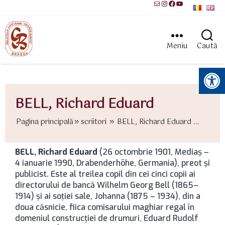
Mail
Instagram
Facebook
YouTube
Meniu
Caută
Instrumente pentru accesibilitate
BELL, Richard Eduard
Pagina principală
scriitori
BELL, Richard Eduard ...
BELL, Richard Eduard
(26 octombrie 1901, Mediaş –
4 ianuarie 1990, Drabenderhöhe, Germania), preot şi
publicist. Este al treilea copil din cei cinci copii ai
directorului de bancă Wilhelm Georg Bell (1865–
1914) şi ai soţiei sale, Johanna (1875 – 1934), din a
doua căsnicie, fiica comisarului maghiar regal în
domeniul construcţiei de drumuri, Eduard Rudolf