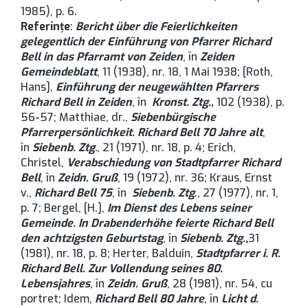
1985), p. 6.
Referinţe
:
Bericht über die Feierlichkeiten
gelegentlich der Einführung von Pfarrer Richard
Bell in das Pfarramt von Zeiden
, în
Zeiden
Gemeindeblatt
, 11 (1938), nr. 18, 1 Mai 1938; [Roth,
Hans],
Einführung der neugewählten Pfarrers
Richard Bell in Zeiden
, în
Kronst. Ztg.,
102 (1938), p.
56-57; Matthiae, dr.,
Siebenbürgische
Pfarrerpersönlichkeit. Richard Bell 70 Jahre alt
,
în
Siebenb. Ztg
.
, 21 (1971), nr. 18, p. 4; Erich,
Christel,
Verabschiedung von Stadtpfarrer Richard
Bell
, în
Zeidn. Gruß
, 19 (1972), nr. 36; Kraus, Ernst
v.,
Richard Bell 75
, în
Siebenb. Ztg
., 27 (1977), nr. 1,
p. 7; Bergel, [H.],
Im Dienst des Lebens seiner
Gemeinde. In Drabenderhöhe feierte Richard Bell
den achtzigsten Geburtstag
, în
Siebenb. Ztg.
,
31
(1981), nr. 18, p. 8; Herter, Balduin,
Stadtpfarrer i. R.
Richard Bell. Zur Vollendung seines 80.
Lebensjahres
, în
Zeidn. Gruß
, 28 (1981), nr. 54, cu
portret; Idem,
Richard Bell 80 Jahre
, în
Licht d.