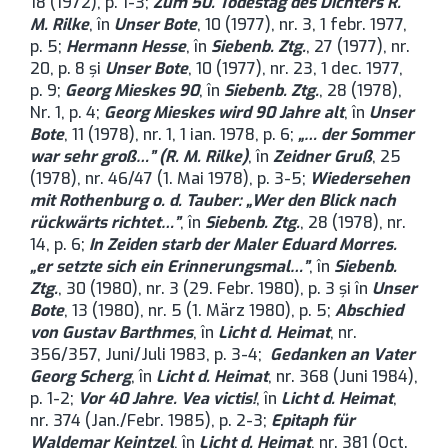
18 (1972), p. 1-3;
Zum 50. Todestag des Dichters R.
M. Rilke
, în
Unser Bote
, 10 (1977), nr. 3, 1 febr. 1977,
p. 5;
Hermann Hesse
, în
Siebenb. Ztg.
, 27 (1977), nr.
20, p. 8 şi
Unser Bote
, 10 (1977), nr. 23, 1 dec. 1977,
p. 9;
Georg Mieskes 90
, în
Siebenb. Ztg.
, 28 (1978),
Nr. 1, p. 4;
Georg Mieskes wird 90 Jahre alt
, în
Unser
Bote
, 11 (1978), nr. 1, 1 ian. 1978, p. 6;
„… der Sommer
war sehr groß…” (R. M. Rilke)
, în
Zeidner Gruß
, 25
(1978), nr. 46/47 (1. Mai 1978), p. 3-5;
Wiedersehen
mit Rothenburg o. d. Tauber: „Wer den Blick nach
rückwärts richtet…”
, în
Siebenb. Ztg.
, 28 (1978), nr.
14, p. 6;
In Zeiden starb der Maler Eduard Morres.
„er setzte sich ein Erinnerungsmal…”
, în
Siebenb.
Ztg.
, 30 (1980), nr. 3 (29. Febr. 1980), p. 3 şi în
Unser
Bote
, 13 (1980), nr. 5 (1. März 1980), p. 5;
Abschied
von Gustav Barthmes
, în
Licht d. Heimat
, nr.
356/357, Juni/Juli 1983, p. 3-4;
Gedanken an Vater
Georg Scherg
, în
Licht d. Heimat
, nr. 368 (Juni 1984),
p. 1-2;
Vor 40 Jahre. Vea victis!
, în
Licht d. Heimat
,
nr. 374 (Jan./Febr. 1985), p. 2-3;
Epitaph für
Waldemar Keintzel
, în
Licht d. Heimat
, nr. 381 (Oct.