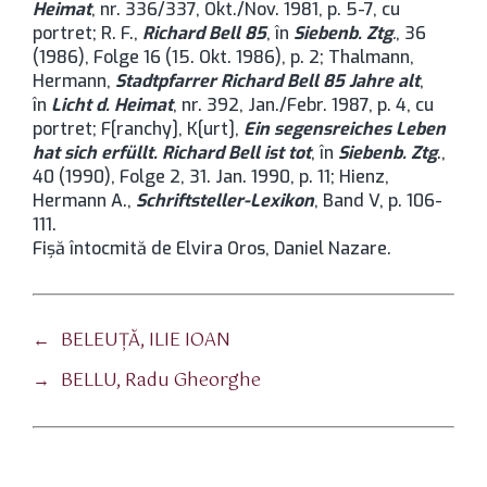
Heimat
, nr. 336/337, Okt./Nov. 1981, p. 5-7, cu
portret; R. F.,
Richard Bell 85
, în
Siebenb. Ztg
.
, 36
(1986), Folge 16 (15. Okt. 1986), p. 2; Thalmann,
Hermann,
Stadtpfarrer Richard Bell 85 Jahre alt
,
în
Licht d. Heimat
, nr. 392, Jan./Febr. 1987, p. 4, cu
portret; F[ranchy], K[urt],
Ein segensreiches Leben
hat sich erfüllt. Richard Bell ist tot
, în
Siebenb. Ztg
.,
40 (1990), Folge 2, 31. Jan. 1990, p. 11; Hienz,
Hermann A.,
Schriftsteller-Lexikon
, Band V, p. 106-
111.
Fişă întocmită de Elvira Oros, Daniel Nazare.
←
BELEUŢĂ, ILIE IOAN
→
BELLU, Radu Gheorghe