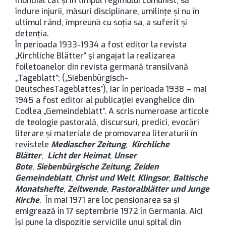
mondial cât şi în timpul regimului comunist, să
îndure injurii, măsuri disciplinare, umilinţe şi nu în
ultimul rând, împreună cu soţia sa, a suferit şi
detenţia.
În perioada 1933-1934 a fost editor la revista
„Kirchliche Blätter” şi angajat la realizarea
foiletoanelor din revista germană transilvană
„Tageblatt”; („Siebenbürgisch-
DeutschesTageblattes”), iar în perioada 1938 – mai
1945 a fost editor al publicaţiei evanghelice din
Codlea „Gemeindeblatt”. A scris numeroase articole
de teologie pastorală, discursuri, predici, evocări
literare şi materiale de promovarea literaturii în
revistele
Mediascher Zeitung
,
Kirchliche
Blätter
,
Licht der Heimat
,
Unser
Bote
,
Siebenbürgische Zeitung
,
Zeiden
Gemeindeblatt
,
Christ und Welt
,
Klingsor
,
Baltische
Monatshefte
,
Zeitwende
,
Pastoralblätter und Junge
Kirche
. În mai 1971 are loc pensionarea sa şi
emigrează în 17 septembrie 1972 în Germania. Aici
îşi pune la dispoziţie serviciile unui spital din