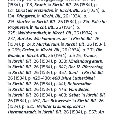
(1934), p. 113;
Krank
, în
Kirchl. Bll
., 26 (1934), p.
121;
Christ ist erstanden
, în
Kirchl. Bll
., 26 (1934), p.
134;
Pfingsten
, în
Kirchl. Bll
., 26 (1934), p.
213;
Mutter
, în
Kirchl. Bll
., 26 (1934), p. 214;
Falsche
Propheten
, în
Kirchl. Bll
., 26 (1934), p.
225;
Weltfremdheit
, în
Kirchl. Bll
., 26 (1934), p.
237;
Auf das Wie kommt es an
, în
Kirchl. Bll
., 26
(1934), p. 249;
Muckertum
, în
Kirchl. Bll
., 26 (1934),
p. 269;
Ferien
, în
Kirchl. Bll
.,
26 (1934), p. 301;
Die
Gnade
, în
Kirchl. Bll
.,
26 (1934), p. 325;
Trauer
,
în
Kirchl. Bll
., 26 (1934), p. 333;
Hindenburg starb
,
în
Kirchl. Bll
.
, 26 (1934), p. 347;
Der 12. Pfarrertag
,
în
Kirchl. Bll
., 26 (1934), p. 357;
Genf
, în
Kirchl. Bll
.
,
26 (1934), p. 429-430;
400 Jahre Lutherbibel
,
în
Kirchl. Bll
.
, 26 (1934), p. 441;
Reformation
,
în
Kirchl. Bll
.
, 26 (1934), p. 475;
Vom Beten
,
în
Kirchl. Bll
., 26 (1934), p. 483;
Gebet
, în
Kirchl. Bll
.,
26 (1934), p. 497;
Das Schwerste
, în
Kirchl. Bll
., 26
(1934), p. 529;
Nichifor Crainic spricht in
Hermannstadt
, în
Kirchl. Bll
.
, 26 (1934), p. 567;
An