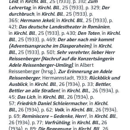
Leid
, în
Kirchl. Bll
., 25 (1933), p. 310;
Zum
Lehrertag
, în
Kirchl. Bll
., 25 (1933), p. 329;
Der
durchbruch
, în
Kirchl. Bll
., 25 (1933), p.
365;
Hermann Jekeli
, în
Kirchl. Bll
., 25 (1933), p.
421;
Das deutsche Landestheater in Romänien
,
în
Kirchl. Bll
., 25 (1933), p. 430;
Den Toten
, în
Kirchl.
Bll
., 25 (1933), p. 469;
Der aber nach mir kommt
(Adventsansprache im Diasporaheim)
, în
Kirchl.
Bll
.,
25 (1933), p. 501;
Sehr verehrter, lieber Herr
Reissenberger
[Nachruf auf die Konzertsängerin
Adele Reissenberger-Umling]
, în Albert
Reissenberger (hrsg.),
Zur Erinnerung an Adele
Reissenberger
, Hermannstadt, 1933;
Rückblick und
Ausblick
, în
Kirchl. Bll
., 26 (1934), p. 33;
Bettler,
Bettler an alle Straßen!
, în
Kirchl. Bll
.,
26 (1934), p.
45;
Das Lich
, în
Kirchl. Bll
., 26 (1934), p.
57;
Friedrich Daniel Schleiermacher
, în
Kirchl.
Bll
.,
26 (1934), p. 62;
Volk
, în
Kirchl. Bll
., 26 (1934),
p. 69;
Reminiscere – Gedenke, Herr!
, în
Kirchl. Bll
.,
26 (1934), p. 77;
Vorfrühling
, în
Kirchl. Bll
.,
26
(1934), p. 89;
Die Begegnung
, în
Kirchl. Bll
., 26