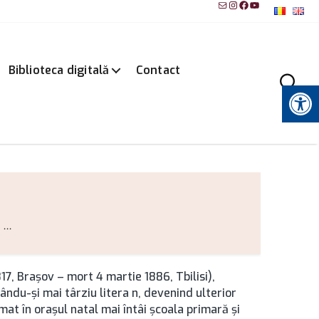
Mail
Instagram
Facebook
YouTube
Biblioteca digitală
Contact
Instrumente pentru accesibilitate
...
7, Brașov – mort 4 martie 1886, Tbilisi),
gându-şi mai târziu litera n, devenind ulterior
at în oraşul natal mai întâi şcoala primară şi