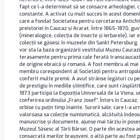
fapt ce l-a determinat să se consacre arheologiei, c
constante. A activat cu mult succes în acest domeni
care a fondat Societatea pentru cercetarea Antichită
preistoriei în Caucaz şi Ararat. Între 1865-1870, guv
(mineralogice, colecţia de insecte şi ierbarele), ia
colecţii se găsesc în muzeele din Sankt Petersburg,
vor sta la baza organizării vestitului Muzeu Caucazia
terasamente pentru prima cale ferată transcaucazi
de origine ebraică şi romană. A fost membru al mai mu
membru corespondent al Societăţii pentru antropologi
conferit multe premii. A avut strânse legături cu per
de prestigiu în mediile ştiinţifice, care sunt răsplătit
1873 participă la Expoziţia Universală de la Viena, u
conferirea ordinului „Franz Josef”. Întors în Caucaz,
orbise cu puţin timp înainte. Surorii sale, care l-a urm
valoroasa sa colecţie numismatică, alcătuită îndeos
manuscrise şi documente, ajunse mai târziu în posesi
Muzeul Săsesc al Ţării Bârsei. O parte din acestea a
consacrată marilor braşoveni, o altă parte au fost pă