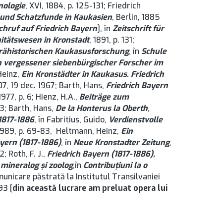
hnologie
, XVI, 1884, p. 125-131; Friedrich
 und Schatzfunde in Kaukasien
, Berlin, 1885
chruf auf Friedrich Bayern
], în
Zeitschrift für
itätswesen in Kronstadt
, 1891, p. 131;
prähistorischen Kaukasusforschung
, în
Schule
n vergessener siebenbürgischer Forscher im
Heinz,
Ein Kronstädter in Kaukasus. Friedrich
807, 19 dec. 1967; Barth, Hans,
Friedrich Bayern
 1977, p. 6; Hienz, H.A.,
Beiträge zum
63; Barth, Hans,
De la Honterus la Oberth
,
1817-1886
, în Fabritius, Guido,
Verdienstvolle
 1989, p. 69-83, Heltmann, Heinz,
Ein
yern (1817-1886)
, în
Neue Kronstadter Zeitung
,
42; Roth, F. J.,
Friedrich Bayern (1817-1886),
 mineralog şi zoolog
,în
Contribuţiuni la o
comunicare păstrată la Institutul Transilvaniei
93 [
din această lucrare am preluat opera lui