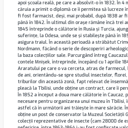
apoi şcoala reală, pe care a absolvit-o în 1832. În 
căruia a primit o diplomă ce îi permitea să lucreze în
fi fost farmacist, deşi, mai probabil, după 1838 ar fi 
până în 1842. În ultimul din oraşe rămâne încă trei a
1845 întreprinde o călătorie în Rusia şi Turcia, ajung
suferinţe, la Odesa, unde se şi stabileşte până în 
asigura traiul. În această perioadă a străbătut Crim
Nordmann, făcând o serie de descoperiri arheologic
la baza colecţiilor sale. Parcurgând întreg Caucazul, 
contele Mnişek, întreprinde, începând cu 1 aprilie 18
Araratului pe care o va cerceta, atras de farmecul, b
de ani, orientându-se spre studiul insectelor, florei
triburilor din această zonă, fapt relevat de însemnă
pleacă la Tbilisi, unde obţine un contract, care îi pe
În 1852 a început a doua mare călătorie în Caucaz, 
necesare pentru organizarea unui muzeu în Tbilisi, î
astfel că în următorii ani trăieşte în mare sărăcie. 
obţine un post de conservator la Muzeul Societăţii G
colecţii reprezentative de insecte (cam 28000 de ex
nefericire, între 1863-1864 i-au fost confiscate valo