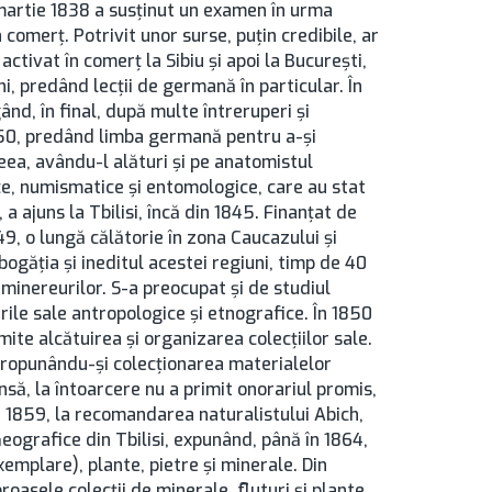
4 martie 1838 a susţinut un examen în urma
 comerţ. Potrivit unor surse, puţin credibile, ar
activat în comerţ la Sibiu şi apoi la București,
ni, predând lecţii de germană în particular. În
ând, în final, după multe întreruperi şi
1850, predând limba germană pentru a-şi
eea, avându-l alături şi pe anatomistul
e, numismatice şi entomologice, care au stat
a ajuns la Tbilisi, încă din 1845. Finanţat de
49, o lungă călătorie în zona Caucazului şi
ogăţia şi ineditul acestei regiuni, timp de 40
, minereurilor. S-a preocupat şi de studiul
rile sale antropologice şi etnografice. În 1850
rmite alcătuirea şi organizarea colecţiilor sale.
propunându-şi colecţionarea materialelor
nsă, la întoarcere nu a primit onorariul promis,
În 1859, la recomandarea naturalistului Abich,
eografice din Tbilisi, expunând, până în 1864,
emplare), plante, pietre şi minerale. Din
roasele colecţii de minerale, fluturi şi plante,