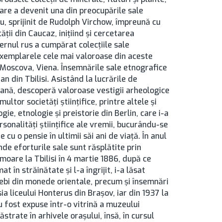
are a devenit una din preocupările sale
u, sprijinit de Rudolph Virchow, împreună cu
ţii din Caucaz, iniţiind şi cercetarea
ernul rus a cumpărat colecţiile sale
r exemplarele cele mai valoroase din aceste
 Moscova, Viena. Însemnările sale etnografice
n din Tbilisi. Asistând la lucrările de
ană, descoperă valoroase vestigii arheologice
ltor societăţi ştiinţifice, printre altele şi
e, etnologie şi preistorie din Berlin, care i-a
sonalităţi ştiinţifice ale vremii, bucurându-se
e cu o pensie în ultimii săi ani de viaţă. În anul
nde eforturile sale sunt răsplătite prin
 moare la Tbilisi în 4 martie 1886, după ce
at în străinătate şi l-a îngrijit, i-a lăsat
ebi din monede orientale, precum şi însemnări
a liceului Honterus din Brașov, iar din 1937 la
u fost expuse într-o vitrină a muzeului
strate în arhivele oraşului, însă, în cursul