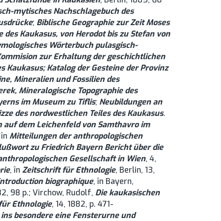
sch-mytisches Nachschlagebuch des
Ausdrücke
;
Biblische Geographie zur Zeit Moses
e des Kaukasus, von Herodot bis zu Stefan von
mologisches Wörterbuch pulasgisch-
Kommision zur Erhaltung der geschichtlichen
s Kaukasus; Katalog der Gesteine der Provinz
ine, Mineralien und Fossilien des
erek, Mineralogische Topographie des
yerns im Museum zu Tiflis
;
Neubildungen an
izze des nordwestlichen Teiles des Kaukasus
.
n auf dem Leichenfeld von Samthavro im
, în
Mitteilungen der anthropologischen
lußwort zu Friedrich Bayern Bericht über die
anthropologischen Gesellschaft in Wien
, 4,
rie
, în
Zeitschrift für Ethnologie
, Berlin, 13,
introduction biographique
, în Bayern,
82, 98 p.; Virchow, Rudolf,
Die kaukasischen
 für Ethnologie
, 14, 1882, p. 471-
ins besondere eine Fensterurne und