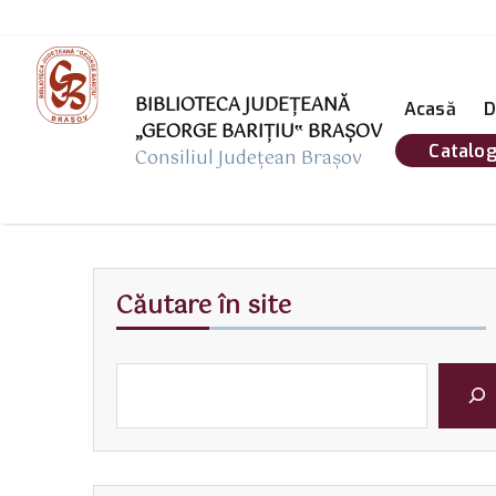
BIBLIOTECA JUDEȚEANĂ
Acasă
D
„GEORGE BARIŢIU‟ BRAŞOV
Catalog
Consiliul Județean Brașov
Căutare în site