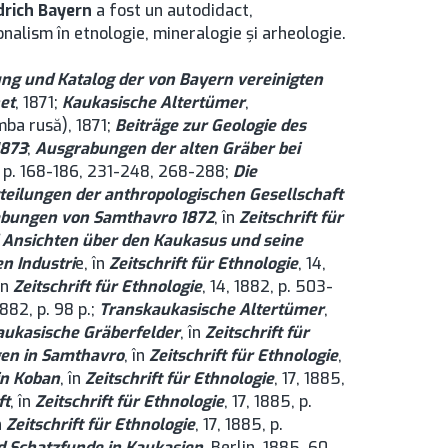
drich Bayern
a fost un autodidact,
onalism în etnologie, mineralogie şi arheologie.
ng und Katalog der von Bayern vereinigten
et
, 1871;
Kaukasische Altertümer
,
imba rusă), 1871;
Beiträge zur Geologie des
1873
;
Ausgrabungen der alten Gräber bei
4, p. 168-186, 231-248, 268-288;
Die
teilungen der anthropologischen Gesellschaft
abungen von Samthavro 1872
, în
Zeitschrift für
Ansichten über den Kaukasus und seine
n Industri
e, în
Zeitschrift für Ethnologie
, 14,
 în
Zeitschrift für Ethnologie
, 14, 1882, p. 503-
1882, p. 98 p.;
Transkaukasische
Altertümer
,
aukasische Gräberfelder
, în
Zeitschrift für
en in Samthavro
, în
Zeitschrift für Ethnologie
,
in Koban
, în
Zeitschrift für Ethnologie
, 17, 1885,
ft
, în
Zeitschrift für Ethnologie
, 17, 1885, p.
n
Zeitschrift für Ethnologie
, 17, 1885, p.
d Schatzfunde in Kaukasien
, Berlin, 1885, 60