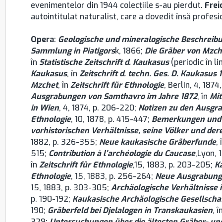
evenimentelor din 1944 colecţiile s-au pierdut.
Frei
autointitulat naturalist, care a dovedit însă profesi
Opera
:
Geologische und mineralogische Beschreibu
Sammlung in Piatigors
k, 1866;
Die Gräber von Mzch
în
Statistische Zeitschrift d.
Kaukasus
(periodic în l
Kaukasus
, în
Zeitschrift d. techn. Ges. D. Kaukasus 
Mzchet
, în
Zeitschrift für Ethnologie
, Berlin, 4, 187
Ausgrabungen
von Samthavro im Jahre 1872
, în
Mit
in Wien
, 4, 1874, p. 206-220;
Notizen zu den Ausgr
Ethnologie
, 10, 1878, p. 415-447;
Bemerkungen und 
vorhistorischen Verhältnisse, seine Völker und dere
1882, p. 326-355;
Neue kaukasische Gräberfunde
,
515;
Contribution à l’archéologie du Caucase
,Lyon, 
în
Zeitschrift für Ethnologie
,15, 1883, p. 203-205;
K
Ethnologie
, 15, 1883, p. 256-264;
Neue Ausgrabung
15, 1883, p. 303-305;
Archäologische Verhältnisse 
p. 190-192;
Kaukasische Archäologische Gesellscha
190;
Gräberfeld bei Djelalogen in Transkaukasien
, î
329;
Untersuchungen über die ältesten Gräber- un