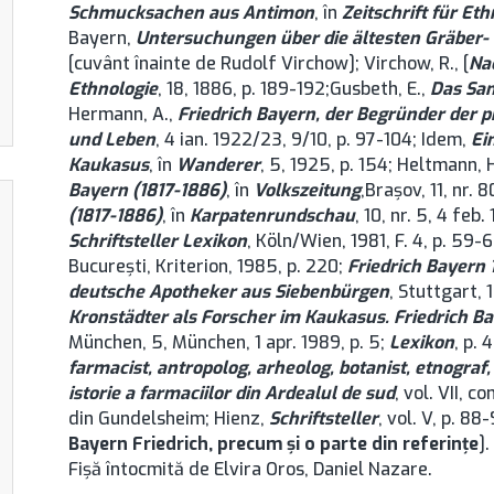
Schmucksachen aus Antimon
, în
Zeitschrift für Et
Bayern,
Untersuchungen über die ältesten Gräber-
[cuvânt înainte de Rudolf Virchow]; Virchow, R., [
Na
Ethnologie
, 18, 1886, p. 189-192;Gusbeth, E.,
Das San
Hermann, A.,
Friedrich Bayern, der Begründer der 
und Leben
, 4 ian. 1922/23, 9/10, p. 97-104; Idem,
Ei
Kaukasus
, în
Wanderer
, 5, 1925, p. 154; Heltmann, 
Bayern (1817-1886)
, în
Volkszeitung
,Brașov, 11, nr. 
(1817-1886)
, în
Karpatenrundschau
, 10, nr. 5, 4 feb.
Schriftsteller Lexikon
, Köln/Wien, 1981, F. 4, p. 59-
București, Kriterion, 1985, p. 220;
Friedrich Bayern 
deutsche Apotheker aus Siebenbürgen
, Stuttgart,
Kronstädter als Forscher im Kaukasus. Friedrich Ba
München, 5, München, 1 apr. 1989, p. 5;
Lexikon
, p. 
farmacist, antropolog, arheolog, botanist, etnograf,
istorie a farmaciilor din Ardealul de sud
, vol. VII, 
din Gundelsheim; Hienz,
Schriftsteller
, vol. V, p. 88-
Bayern Friedrich, precum şi o parte din referinţe
].
Fişă întocmită de Elvira Oros, Daniel Nazare.