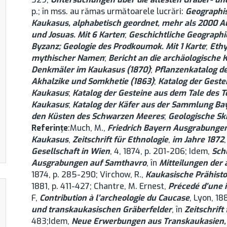
p.; în mss. au rămas următoarele lucrări:
Geographi
Kaukasus, alphabetisch geordnet, mehr als 2000 
und Josuas. Mit 6 Karten
;
Geschichtliche Geographi
Byzanz; Geologie des Prodkoumok. Mit 1 Karte
;
Ethy
mythischer Namen
;
Bericht an die archäologische 
Denkmäler im Kaukasus (1870)
;
Pflanzenkatalog de
Akhalzike und Somkhetie (1863)
;
Katalog der Geste
Kaukasus
;
Katalog der Gesteine aus dem Tale des T
Kaukasus
;
Katalog der Käfer aus der Sammlung Ba
den Küsten des Schwarzen Meeres
;
Geologische Sk
Referinţe
:Much, M.,
Friedrich Bayern Ausgrabunge
Kaukasus
,
Zeitschrift für Ethnologie
,
im Jahre 1872
Gesellschaft in Wien
, 4, 1874, p. 201-206; Idem,
Sch
Ausgrabungen auf Samthavro
, în
Mitteilungen der 
1874, p. 285-290; Virchow, R.,
Kaukasische Prähisto
1881, p. 411-427; Chantre, M. Ernest,
Précedé d’une 
F,
Contribution à l’archeologie du Caucase
, Lyon, 18
und transkaukasischen Gräberfelder
, în
Zeitschrift
483;Idem,
Neue Erwerbungen aus Transkaukasien, 