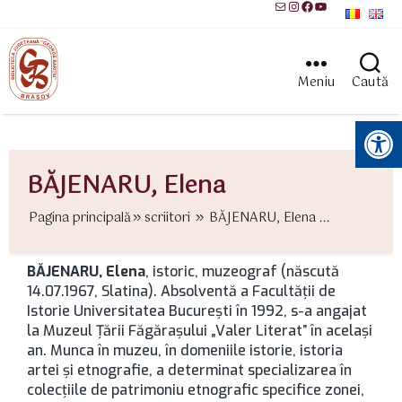
Mail
Instagram
Facebook
YouTube
Meniu
Caută
Instrumente pentru accesibilitate
BĂJENARU, Elena
Pagina principală
scriitori
BĂJENARU, Elena ...
BĂJENARU, Elena
, istoric, muzeograf (născută
14.07.1967, Slatina). Absolventă a Facultăţii de
Istorie Universitatea Bucureşti în 1992, s-a angajat
la Muzeul Țării Făgărașului „Valer Literat” în acelaşi
an. Munca în muzeu, în domeniile istorie, istoria
artei şi etnografie, a determinat specializarea în
colecţiile de patrimoniu etnografic specifice zonei,