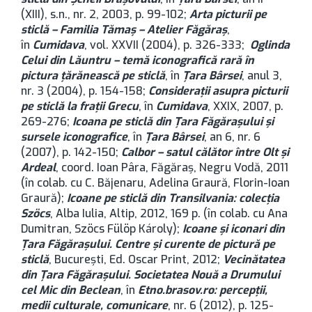
(XIII), s.n., nr. 2, 2003, p. 99-102;
Arta picturii pe
sticlă – Familia Tămaş – Atelier Făgăraş
,
în
Cumidava
, vol. XXVII (2004), p. 326-333;
Oglinda
Celui din Lăuntru – temă iconografică rară în
pictura ţărănească pe sticlă
, în
Ţara Bârsei
, anul 3,
nr. 3 (2004), p. 154-158;
Consideraţii asupra picturii
pe sticlă la fraţii Grecu
, în
Cumidava
, XXIX, 2007, p.
269-276;
Icoana pe sticlă din Ţara Făgăraşului şi
sursele iconografice
, în
Ţara Bârsei
, an 6, nr. 6
(2007), p. 142-150;
Calbor – satul călător între Olt şi
Ardeal
, coord. Ioan Pâra, Făgăraş, Negru Vodă, 2011
(în colab. cu C. Băjenaru, Adelina Graură, Florin-Ioan
Graură);
Icoane pe sticlă din Transilvania: colecţia
Szöcs
, Alba Iulia, Altip, 2012, 169 p. (în colab. cu Ana
Dumitran, Szöcs Fülöp Károly);
Icoane şi iconari din
Ţara Făgăraşului. Centre şi curente de pictură pe
sticlă
, București, Ed. Oscar Print, 2012;
Vecinătatea
din Ţara Făgăraşului. Societatea Nouă a Drumului
cel Mic din Beclean
, în
Etno.brasov.ro: percepţii,
medii culturale, comunicare
, nr. 6 (2012), p. 125-