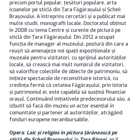
precum portul popular, țesături populare, arta
icoanelor pe sticlă din Ţara Făgăraşului şi Şcheii
Braşovului. A întreprins cercetări şi a publicat mai
multe studii, monografii locale. Doctoratul obținut
în 2008 cu tema Centre și curente de pictură pe
sticlă din Țara Făgărașului. Din 2012 a ocupat
funcţia de manager al muzeului, postură din care a
reuşit să amenajeze noi spaţii expoziţionale şi
muzeale pentru vizitatori, cu sprijinul autorităţilor
locale, să crească mai mult numărul de vizitatori,
să valorifice colecţiile de obiecte de patrimoniu, să
iniţieze spectacole de reconstituire istorică, cu
credinţa fermă că cetatea Făgăraşului, prin istoria
şi patrimoniul ei, este capabilă să susţină financiar
oraşul. Continuând iniţiativele predecesorului său, a
izbutit să facă din muzeu un actor esenţial în
comunitate şi partener al autorităţilor, atrăgând
fonduri europene nerambursabile.
Opera
:
Laic şi religios în pictura ţărănească pe
sticlă din Şcheii Braşovului
, în
Ţara Bârsei
, an II