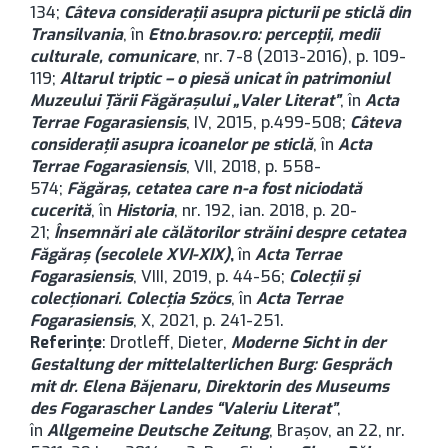
134;
Câteva consideraţii asupra picturii pe sticlă din
Transilvania
, în
Etno.brasov.ro: percepţii, medii
culturale, comunicare
, nr. 7-8 (2013-2016), p. 109-
119;
Altarul triptic – o piesă unicat în patrimoniul
Muzeului Țării Făgărașului „Valer Literat”
, în
Acta
Terrae Fogarasiensis
, IV, 2015, p.499-508;
Câteva
considerații asupra icoanelor pe sticlă
, în
Acta
Terrae Fogarasiensis
, VII, 2018, p. 558-
574;
Făgăraş, cetatea care n-a fost niciodată
cucerită
, în
Historia
, nr. 192, ian. 2018, p. 20-
21;
Însemnări ale călătorilor străini despre cetatea
Făgăraș (secolele XVI-XIX)
,
în
Acta Terrae
Fogarasiensis
, VIII, 2019, p. 44-56;
Colecții și
colecționari. Colecția Szöcs
, în
Acta Terrae
Fogarasiensis
, X, 2021, p. 241-251.
Referinţe
: Drotleff, Dieter,
Moderne Sicht in der
Gestaltung der mittelalterlichen Burg: Gespräch
mit dr. Elena Băjenaru, Direktorin des Museums
des Fogarascher Landes
“Valeriu Literat”
,
în
Allgemeine Deutsche Zeitung
, Brașov, an 22, nr.