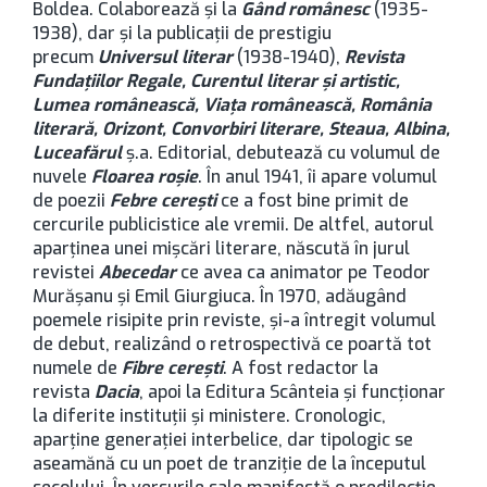
Boldea. Colaborează şi la
Gând românesc
(1935-
1938), dar şi la publicaţii de prestigiu
precum
Universul literar
(1938-1940),
Revista
Fundaţiilor Regale, Curentul literar şi artistic,
Lumea românească, Viaţa românească, România
literară, Orizont, Convorbiri literare, Steaua, Albina,
Luceafărul
ş.a. Editorial, debutează cu volumul de
nuvele
Floarea roşie
. În anul 1941, îi apare volumul
de poezii
Febre cereşti
ce a fost bine primit de
cercurile publicistice ale vremii. De altfel, autorul
aparţinea unei mişcări literare, născută în jurul
revistei
Abecedar
ce avea ca animator pe Teodor
Murăşanu şi Emil Giurgiuca. În 1970, adăugând
poemele risipite prin reviste, şi-a întregit volumul
de debut, realizând o retrospectivă ce poartă tot
numele de
Fibre cereşti
. A fost redactor la
revista
Dacia
, apoi la Editura Scânteia şi funcţionar
la diferite instituţii şi ministere. Cronologic,
aparţine generaţiei interbelice, dar tipologic se
aseamănă cu un poet de tranziţie de la începutul