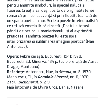
secolului. În versurile sale manifestă o predilecţie
pentru anumite simboluri, în special năluca şi
floarea. Creaţia sa, deşi lipsită de originalitate, se
remarcă prin consecvenţă şi prin fidelitatea faţă de
un spaţiu poetic minor. Scrie o poezie intelectualistă
ce refuză emoţia lirică directă. „Poetul e totuşi
pândit de pericolul manierismului şi al exprimării
preţioase. Tendinţa poeziei lui este spre
interiorizarea şi sublimarea imaginii poetice” (Nae
Antonescu).
Opera
: Febre cereşti, București, 1941; 1970,
București, Ed. Minerva, 184 p. (cu o prefaţă de Aurel
Dragoş Munteanu).
Referinţe
: Antonescu, Nae, în
Steaua
, nr. 8, 1970;
Manolescu, Fl., în
România Literară
, nr. 11, 1970;
Zaciu,
Dicţionarul
, p. 219.
Fişă întocmită de Elvira Oros, Daniel Nazare.