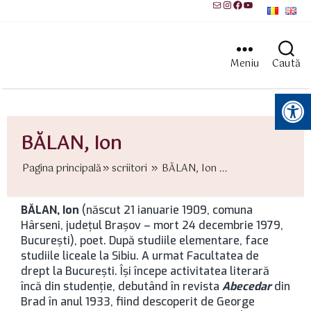
Mail
Instagram
Facebook
YouTube
Meniu
Caută
Instrumente pentru accesibilitate
BĂLAN, Ion
Pagina principală
scriitori
BĂLAN, Ion ...
BĂLAN, Ion
(născut 21 ianuarie 1909, comuna
Hârseni, județul Brașov – mort 24 decembrie 1979,
București), poet. După studiile elementare, face
studiile liceale la Sibiu. A urmat Facultatea de
drept la București. Îşi începe activitatea literară
încă din studenţie, debutând în revista
Abecedar
din
Brad în anul 1933, fiind descoperit de George