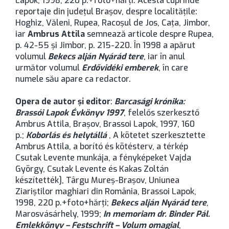
Lapok, 1998, 220 p.+foto+hărţi. Acesta cuprinde
reportaje din județul Brașov, despre localităţile:
Hoghiz, Văleni, Rupea, Racoşul de Jos, Caţa, Jimbor,
iar
Ambrus Attila
semnează articole despre Rupea,
p. 42-55 şi Jimbor, p. 215-220. În 1998 a apărut
volumul
Bekecs alján Nyárád tere
, iar în anul
următor volumul
Erdővidéki emberek
, în care
numele său apare ca redactor.
Opera de autor şi editor
:
Barcasági krónika:
Brassói Lapok Évkönyv 1997
, felelős szerkesztő
Ambrus Attila, Brașov, Brassoi Lapok, 1997, 160
p.;
Koborlás és helytállá
, A kötetet szerkesztette
Ambrus Attila, a borító és kötésterv, a térkép
Csutak Levente munkája, a fényképeket Vajda
György, Csutak Levente és Kakas Zoltán
készítették], Târgu Mureş-Brașov, Uniunea
Ziariştilor maghiari din România, Brassoi Lapok,
1998, 220 p.+foto+hărţi;
Bekecs alján Nyárád tere
,
Marosvásárhely, 1999;
In memoriam dr. Binder Pál.
Emlekkönyv – Festschrift – Volum omagial
,