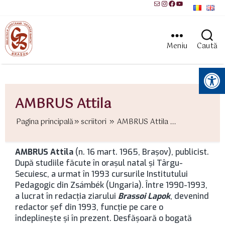
Mail
Instagram
Facebook
YouTube
Meniu
Caută
Instrumente pentru accesibilitate
AMBRUS Attila
Pagina principală
scriitori
AMBRUS Attila ...
AMBRUS Attila
(n. 16 mart. 1965, Brașov), publicist.
După studiile făcute în oraşul natal şi Târgu-
Secuiesc, a urmat în 1993 cursurile Institutului
Pedagogic din Zsámbék (Ungaria). Între 1990-1993,
a lucrat în redacţia ziarului
Brassoi Lapok
, devenind
redactor şef din 1993, funcţie pe care o
îndeplineşte şi în prezent. Desfăşoară o bogată