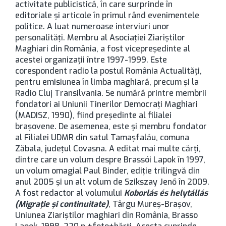
activitate publicistică, în care surprinde în
editoriale şi articole în primul rând evenimentele
politice. A luat numeroase interviuri unor
personalităţi. Membru al Asociației Ziariştilor
Maghiari din România, a fost vicepreşedinte al
acestei organizaţii între 1997-1999. Este
corespondent radio la postul România Actualităţi,
pentru emisiunea în limba maghiară, precum şi la
Radio Cluj Transilvania. Se numără printre membrii
fondatori ai Uniunii Tinerilor Democraţi Maghiari
(MADISZ, 1990), fiind preşedinte al filialei
braşovene. De asemenea, este şi membru fondator
al Filialei UDMR din satul Tamaşfalău, comuna
Zăbala, județul Covasna. A editat mai multe cărţi,
dintre care un volum despre Brassói Lapok în 1997,
un volum omagial Paul Binder, ediţie trilingvă din
anul 2005 şi un alt volum de Szikszay Jenő în 2009.
A fost redactor al volumului
Koborlás és helytállás
(Migraţie şi continuitate)
, Târgu Mureş-Brașov,
Uniunea Ziariştilor maghiari din România, Brasso