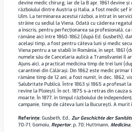
devine medic chirurg, iar de la 8 apr. 1861 devine şi
războiului dintre Austria şi Italia, a fost medic şef
Ulm. La terminarea acestui război, a intrat în servici
străine cu sediul la Viena. Odată cu căderea regatulu
a înscris, pentru perfecţionarea sa profesională, ca
rămâne aici între 1860-1862 (după Ed. Gusbeth), date 
acelaşi timp, a fost pentru câteva luni şi medic sec
Viena pentru a se stabili în România, în sept. 1861 
numele său de Cancelaria aulică a Transilvaniei îl ar
Ajuns aici, a practicat medicina timp de trei luni (dup
carantinei din Călăraşi. Din 1862 este medic primar la
rămâne timp de 12 ani, a fost numit, în dec. 1862, vi
Salubritate Publică. Între 1863 şi 1865 a profesat la
revine la Ploieşti. În oct. 1875 s-a retras din cauza
moarte. În 1877, în timpul războiului de independenţă
campanie, timp de câteva luni la București. A murit 
Referinţe
: Gusbeth, Ed.,
Zur Geschichte der Sanitäts
70-71; Gomoiu,
Repertor
, p. 70; Huttmann,
Medicina