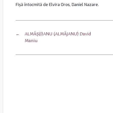
Fişă întocmită de Elvira Oros, Daniel Nazare.
←
ALMĂŞ(I)ANU (ALMĂJANU) David
Maniu