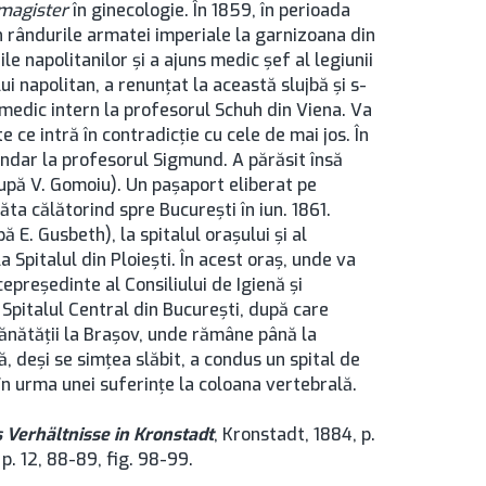
magister
în ginecologie. În 1859, în perioada
 în rândurile armatei imperiale la garnizoana din
ile napolitanilor şi a ajuns medic şef al legiunii
i napolitan, a renunţat la această slujbă şi s-
 medic intern la profesorul Schuh din Viena. Va
ce intră în contradicţie cu cele de mai jos. În
undar la profesorul Sigmund. A părăsit însă
(după V. Gomoiu). Un paşaport eliberat pe
ăta călătorind spre București în iun. 1861.
ă E. Gusbeth), la spitalul oraşului şi al
 Spitalul din Ploieşti. În acest oraş, unde va
cepreşedinte al Consiliului de Igienă şi
 Spitalul Central din București, după care
 sănătăţii la Brașov, unde rămâne până la
, deşi se simţea slăbit, a condus un spital de
în urma unei suferinţe la coloana vertebrală.
 Verhältnisse in Kronstadt
, Kronstadt, 1884, p.
, p. 12, 88-89, fig. 98-99.