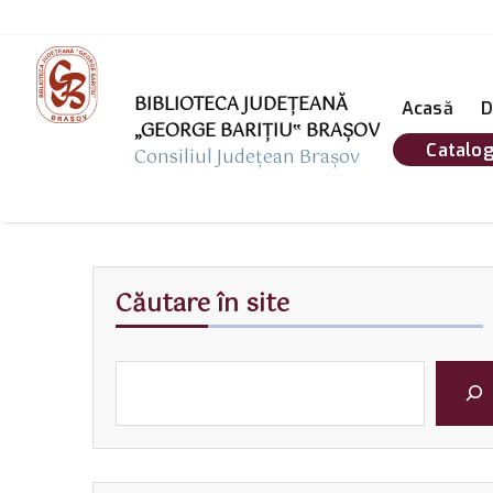
BIBLIOTECA JUDEȚEANĂ
Acasă
D
„GEORGE BARIŢIU‟ BRAŞOV
Catalog
Consiliul Județean Brașov
Căutare în site