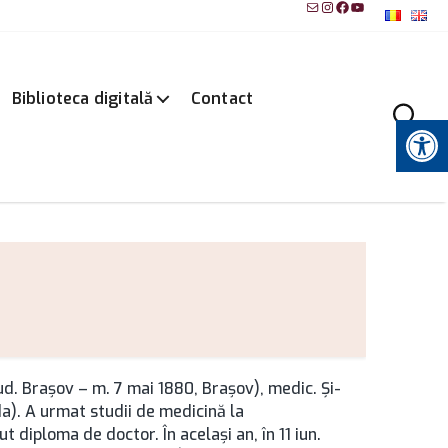
Mail
Instagram
Facebook
YouTube
Biblioteca digitală
Contact
Instrumente pentru accesibilitate
jud. Brașov – m. 7 mai 1880, Brașov), medic. Şi-
da). A urmat studii de medicină la
t diploma de doctor. În acelaşi an, în 11 iun.