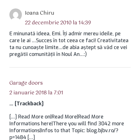
spune:
Ioana Chiru
22 decembrie 2010 la 14:39
E minunată ideea, Emi. Îţi admir mereu ideile, pe
care le ai …Succes în tot ceea ce faci! Creativitatea
ta nu cunoaşte limite…de abia aştept să văd ce vei
pregătii comunităţii în Noul An…:)
spune:
Garage doors
2 ianuarie 2018 la 7:01
… [Trackback]
[…] Read More on|Read More|Read More
Informations here|There you will find 3042 more
Informations|Infos to that Topic: blog.bjbv.ro/?
p=1484 […]