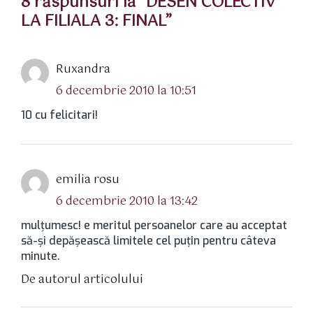
8 răspunsuri la “DESEN COLECTIV
LA FILIALA 3: FINAL”
spune:
Ruxandra
6 decembrie 2010 la 10:51
10 cu felicitari!
spune:
emilia rosu
6 decembrie 2010 la 13:42
mulţumesc! e meritul persoanelor care au acceptat
să-şi depăşească limitele cel puţin pentru câteva
minute.
De autorul articolului