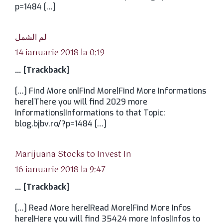
p=1484 […]
spune:
لم الشمل
14 ianuarie 2018 la 0:19
… [Trackback]
[…] Find More on|Find More|Find More Informations
here|There you will find 2029 more
Informations|Informations to that Topic:
blog.bjbv.ro/?p=1484 […]
spune:
Marijuana Stocks to Invest In
16 ianuarie 2018 la 9:47
… [Trackback]
[…] Read More here|Read More|Find More Infos
here|Here you will find 35424 more Infos|Infos to