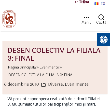
Mail
Instagram
Facebook
YouTube
Meniu
Caută
Instrumente pentru accesibilitate
DESEN COLECTIV LA FILIALA
3: FINAL
Pagina principală
Evenimente
DESEN COLECTIV LA FILIALA 3: FINAL ...
6 decembrie 2010
Diverse
,
Evenimente
ată
Categorii
rticol
Vă prezint capodopera realizată de cititorii Filialei
3. Mulţumesc tuturor participanţilor mici şi mari.