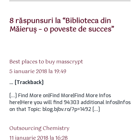
8 răspunsuri la “Biblioteca din
Măieruş – o poveste de succes”
spune:
Best places to buy masscrypt
5 ianuarie 2018 la 19:49
… [Trackback]
[…] Find More on|Find More|Find More Infos
here|Here you will find 94303 additional Infos|Infos
on that Topic: blog.bjbv.ro/?p=1492 […]
spune:
Outsourcing Chemistry
11 ianuarie 2018 la 16:28