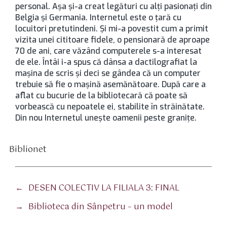
personal. Aşa şi-a creat legături cu alţi pasionaţi din
Belgia şi Germania. Internetul este o ţară cu
locuitori pretutindeni. Şi mi-a povestit cum a primit
vizita unei cititoare fidele, o pensionară de aproape
70 de ani, care văzând computerele s-a interesat
de ele. Întâi i-a spus că dânsa a dactilografiat la
maşina de scris şi deci se gândea că un computer
trebuie să fie o maşină asemănătoare. După care a
aflat cu bucurie de la bibliotecară că poate să
vorbească cu nepoatele ei, stabilite în străinătate.
Din nou Internetul uneşte oamenii peste graniţe.
Biblionet
tichete
←
DESEN COLECTIV LA FILIALA 3: FINAL
→
Biblioteca din Sânpetru – un model