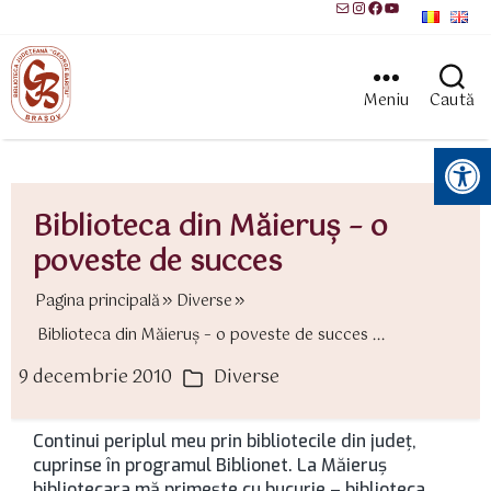
Mail
Instagram
Facebook
YouTube
Meniu
Caută
Instrumente pentru accesibilitate
Biblioteca din Măieruş – o
poveste de succes
Pagina principală
Diverse
Biblioteca din Măieruş – o poveste de succes ...
9 decembrie 2010
Diverse
ată
Categorii
rticol
Continui periplul meu prin bibliotecile din judeţ,
cuprinse în programul Biblionet. La Măieruş
bibliotecara mă primeşte cu bucurie – biblioteca