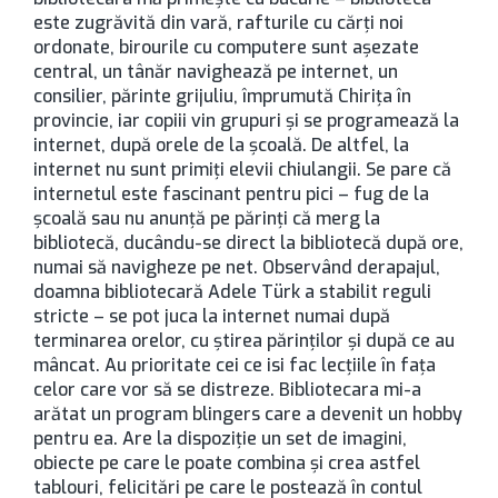
este zugrăvită din vară, rafturile cu cărţi noi
ordonate, birourile cu computere sunt aşezate
central, un tânăr navighează pe internet, un
consilier, părinte grijuliu, împrumută Chiriţa în
provincie, iar copiii vin grupuri şi se programează la
internet, după orele de la şcoală. De altfel, la
internet nu sunt primiţi elevii chiulangii. Se pare că
internetul este fascinant pentru pici – fug de la
şcoală sau nu anunţă pe părinţi că merg la
bibliotecă, ducându-se direct la bibliotecă după ore,
numai să navigheze pe net. Observând derapajul,
doamna bibliotecară Adele Türk a stabilit reguli
stricte – se pot juca la internet numai după
terminarea orelor, cu ştirea părinţilor şi după ce au
mâncat. Au prioritate cei ce isi fac lecţiile în faţa
celor care vor să se distreze. Bibliotecara mi-a
arătat un program blingers care a devenit un hobby
pentru ea. Are la dispoziţie un set de imagini,
obiecte pe care le poate combina şi crea astfel
tablouri, felicitări pe care le postează în contul