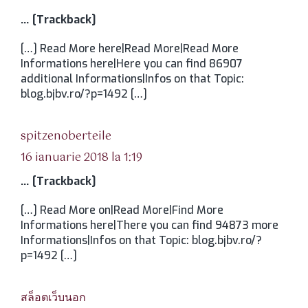
… [Trackback]
[…] Read More here|Read More|Read More
Informations here|Here you can find 86907
additional Informations|Infos on that Topic:
blog.bjbv.ro/?p=1492 […]
spune:
spitzenoberteile
16 ianuarie 2018 la 1:19
… [Trackback]
[…] Read More on|Read More|Find More
Informations here|There you can find 94873 more
Informations|Infos on that Topic: blog.bjbv.ro/?
p=1492 […]
spune:
สล็อตเว็บนอก