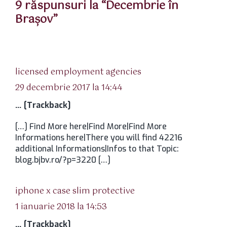
9 răspunsuri la “Decembrie în
Braşov”
spune:
licensed employment agencies
29 decembrie 2017 la 14:44
… [Trackback]
[…] Find More here|Find More|Find More
Informations here|There you will find 42216
additional Informations|Infos to that Topic:
blog.bjbv.ro/?p=3220 […]
spune:
iphone x case slim protective
1 ianuarie 2018 la 14:53
… [Trackback]