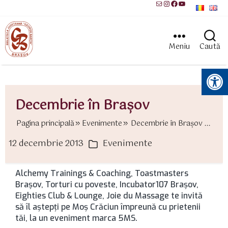
Mail
Instagram
Facebook
YouTube
Meniu
Caută
Instrumente pentru accesibilitate
Decembrie în Braşov
Pagina principală
Evenimente
Decembrie în Braşov ...
12 decembrie 2013
Evenimente
ată
Categorii
rticol
Alchemy Trainings & Coaching, Toastmasters
Braşov, Torturi cu poveste, Incubator107 Brașov,
Eighties Club & Lounge, Joie du Massage te invită
să îl aştepţi pe Moş Crăciun împreună cu prietenii
tăi, la un eveniment marca 5MS.