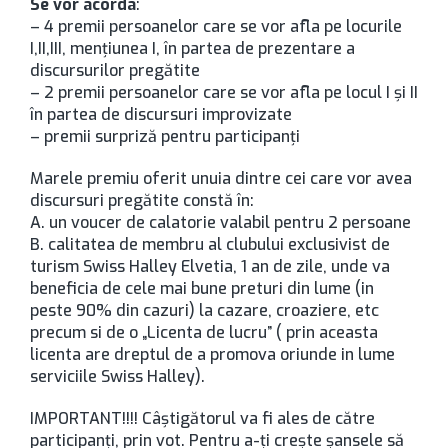
Se vor acorda
:
– 4 premii persoanelor care se vor afla pe locurile
I,II,III, menţiunea I, în partea de prezentare a
discursurilor pregătite
– 2 premii persoanelor care se vor afla pe locul I şi II
în partea de discursuri improvizate
– premii surpriză pentru participanţi
Marele premiu oferit unuia dintre cei care vor avea
discursuri pregătite constă în:
A. un voucer de calatorie valabil pentru 2 persoane
B. calitatea de membru al clubului exclusivist de
turism Swiss Halley Elvetia, 1 an de zile, unde va
beneficia de cele mai bune preturi din lume (in
peste 90% din cazuri) la cazare, croaziere, etc
precum si de o „Licenta de lucru” ( prin aceasta
licenta are dreptul de a promova oriunde in lume
serviciile Swiss Halley).
IMPORTANT!!!! Câştigătorul va fi ales de către
participanţi, prin vot. Pentru a-ţi creşte şansele să