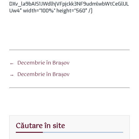
DXv_la9bAIS1JWdlhjVFpjckk3NF9udmlwbWtCeGlUL
Uw4″ width=”100%” height=”560″ /]
←
Decembrie în Braşov
→
Decembrie în Braşov
Căutare în site