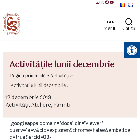
Mail
Instagram
Facebook
YouTube
Meniu
Caută
Instrumente pentru accesibilitate
Activităţile lunii decembrie
Pagina principală
Activităţi
Activităţile lunii decembrie ...
12 decembrie 2013
ată
Activităţi
,
Ateliere
,
Părinţi
rticol
ategorii
[googleapps domain=”docs” dir=”viewer”
query=”a=v&pid=explorer&chrome=false&embedde
d=true&srcid=0B-