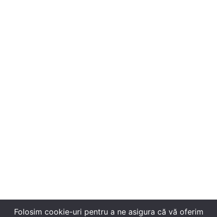
MUZEUL MUNICIPIULUI BUCURESTI
PATRIMONIU
PERSONALITATI LOCALE
POVESTE
PROIECT
PROIECTE
RESTAURARE
TEHNOLOGIE
TINERI
TRADIȚIE
UTILIZATORI
VOLUNTARIAT
Folosim cookie-uri pentru a ne asigura că vă oferim