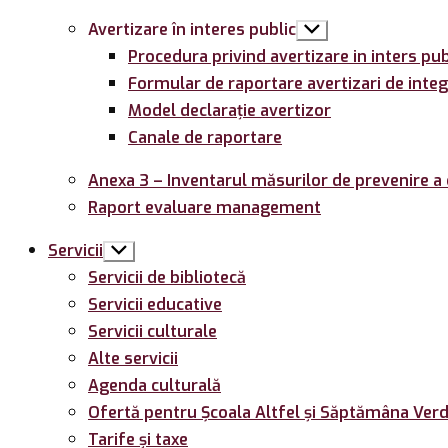
Avertizare în interes public
Arată
submeniul
Procedura privind avertizare in inters pub
Formular de raportare avertizari de integ
Model declarație avertizor
Canale de raportare
Anexa 3 – Inventarul măsurilor de prevenire a 
Raport evaluare management
Servicii
Arată
submeniul
Servicii de bibliotecă
Servicii educative
Servicii culturale
Alte servicii
Agenda culturală
Ofertă pentru Şcoala Altfel și Săptămâna Ver
Tarife și taxe