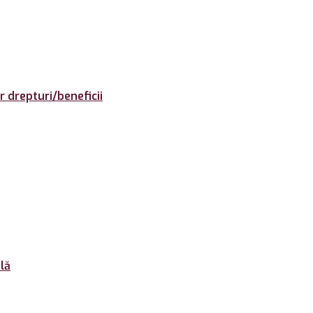
or drepturi/beneficii
lă