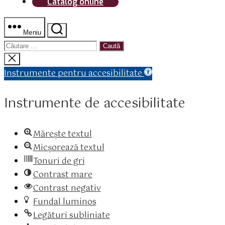
Catalog online
Meniu
Caută
după:
Închide
căutarea
Instrumente pentru accesibilitate
Instrumente de accesibilitate
Mărește textul
Micșorează textul
Tonuri de gri
Contrast mare
Contrast negativ
Fundal luminos
Legături subliniate