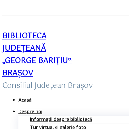
Sari
la
conținut
BIBLIOTECA
JUDEȚEANĂ
„GEORGE BARIŢIU‟
BRAŞOV
Consiliul Județean Brașov
Acasă
Despre noi
Informații despre bibliotecă
Tur virtual și galerie foto