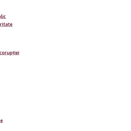
lic
ritate
corupției
de