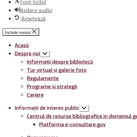
Font lizibil
Redare audio
Resetează
Închide meniul
Acasă
Despre noi
Arată
submeniul
Informații despre bibliotecă
Tur virtual și galerie foto
Regulamente
Programe și strategii
Cariere
Informații de interes public
Arată
submeniul
Centrul de resurse bibliografice în domeniul g
Platforma e-consultare.gov