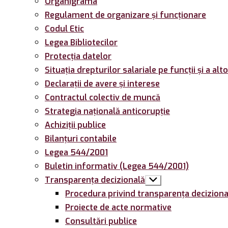
Organigrama
Regulament de organizare și funcționare
Codul Etic
Legea Bibliotecilor
Protecția datelor
Situația drepturilor salariale pe funcții și a alt
Declarații de avere și interese
Contractul colectiv de muncă
Strategia națională anticorupție
Achiziții publice
Bilanțuri contabile
Legea 544/2001
Buletin informativ (Legea 544/2001)
Transparența decizională
Arată
submeniul
Procedura privind transparența deciziona
Proiecte de acte normative
Consultări publice