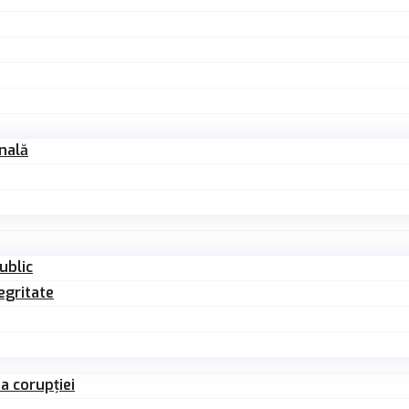
nală
ublic
egritate
a corupției