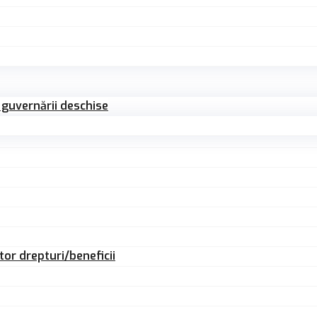
 guvernării deschise
ltor drepturi/beneficii