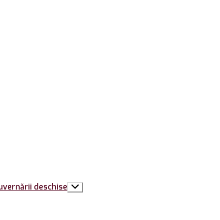
uvernării deschise
Arată
submeniul